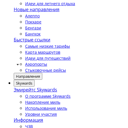
Идеи для летнего отдыха
Новые направления
Алеппо
Покхаре
Бенгази
Бангкок
Быстрые ссылки
Самые низкие тарифы
Карта маршрутов
Идеи для путешествий
Аэропорты
Стыковочные рейсы
Направления
Skywards
Эмирейтс Skywards
О программе Skywards
Накопление миль
Использование миль
Уровни участия
Информация
ЧЗВ