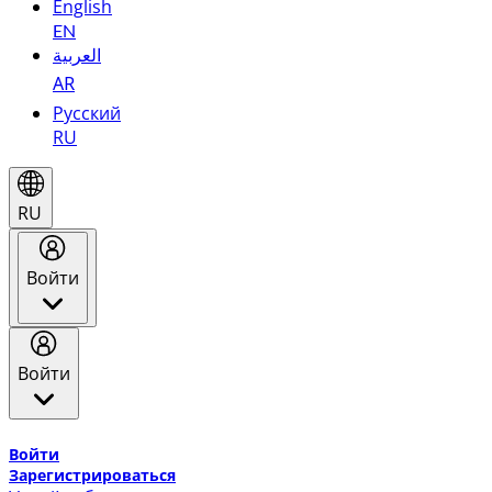
English
EN
العربية
AR
Русский
RU
RU
Войти
Войти
Добро пожаловать в Эмирейтс Skywards, программу лоя
Войти
Зарегистрироваться