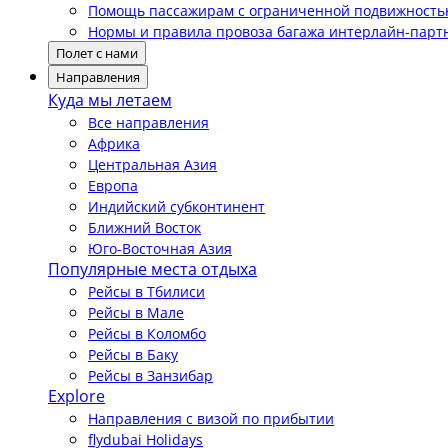
Помощь пассажирам с ограниченной подвижност
Нормы и правила провоза багажа интерлайн-парт
Полет с нами
Направления
Куда мы летаем
Все направления
Африка
Центральная Азия
Европа
Индийский субконтинент
Ближний Восток
Юго-Восточная Азия
Популярные места отдыха
Рейсы в Тбилиси
Рейсы в Мале
Рейсы в Коломбо
Рейсы в Баку
Рейсы в Занзибар
Explore
Направления с визой по прибытии
flydubai Holidays