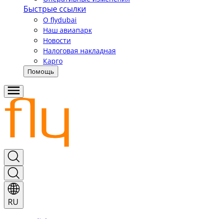
Быстрые ссылки
О flydubai
Наш авиапарк
Новости
Налоговая накладная
Карго
Помощь
RU