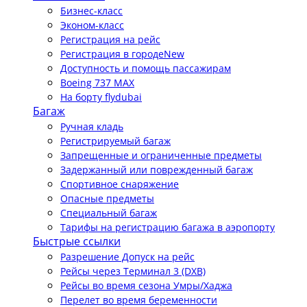
Бизнес-класс
Эконом-класс
Регистрация на рейс
Регистрация в городе
New
Доступность и помощь пассажирам
Boeing 737 MAX
На борту flydubai
Багаж
Ручная кладь
Регистрируемый багаж
Запрещенные и ограниченные предметы
Задержанный или поврежденный багаж
Спортивное снаряжение
Опасные предметы
Специальный багаж
Тарифы на регистрацию багажа в аэропорту
Быстрые ссылки
Разрешение Допуск на рейс
Рейсы через Терминал 3 (DXB)
Рейсы во время сезона Умры/Хаджа
Перелет во время беременности