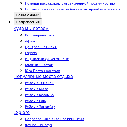
Помощь пассажирам с ограниченной подвижностью
Нормы и правила провоза багажа интерлайн-партнеров
Полет с нами
Направления
Куда мы летаем
Все направления
Африка
Центральная Азия
Европа
Индийский субконтинент
Ближний Восток
Юго-Восточная Азия
Популярные места отдыха
Рейсы в Тбилиси
Рейсы в Мале
Рейсы в Коломбо
Рейсы в Баку
Рейсы в Занзибар
Explore
Направления с визой по прибытии
flydubai Holidays