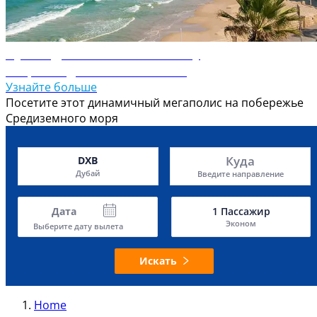
Путеводитель по Тель-Авиву
Откройте для себя Тель-Авив
Узнайте больше
Посетите этот динамичный мегаполис на побережье
Средиземного моря
Куда
DXB
Дубай
Введите направление
Дата
1
Пассажир
Эконом
Выберите дату вылета
Искать
Home