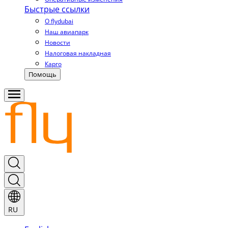
Быстрые ссылки
О flydubai
Наш авиапарк
Новости
Налоговая накладная
Карго
Помощь
RU