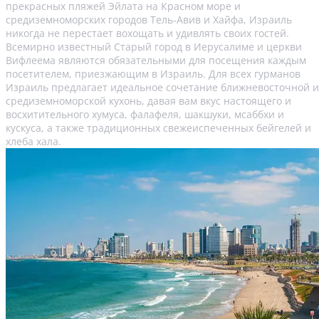
прекрасных пляжей Эйлата на Красном море и
средиземноморских городов Тель-Авив и Хайфа, Израиль
никогда не перестает вохощать и удивлять своих гостей.
Всемирно известный Старый город в Иерусалиме и церкви
Вифлеема являются обязательными для посещения каждым
посетителем, приезжающим в Израиль. Для всех гурманов
Израиль предлагает идеальное сочетание ближневосточной и
средиземноморской кухонь, давая вам вкус настоящего и
восхитительного хумуса, фалафеля, шакшуки, мсаббхи и
кускуса, а также традиционных свежеиспеченных бейгелей и
хлеба хала.