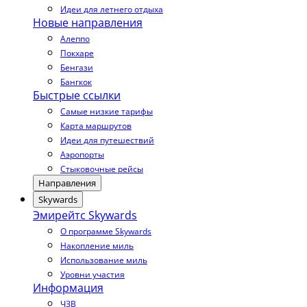
Идеи для летнего отдыха
Новые направления
Алеппо
Покхаре
Бенгази
Бангкок
Быстрые ссылки
Самые низкие тарифы
Карта маршрутов
Идеи для путешествий
Аэропорты
Стыковочные рейсы
Направления
Skywards
Эмирейтс Skywards
О программе Skywards
Накопление миль
Использование миль
Уровни участия
Информация
ЧЗВ