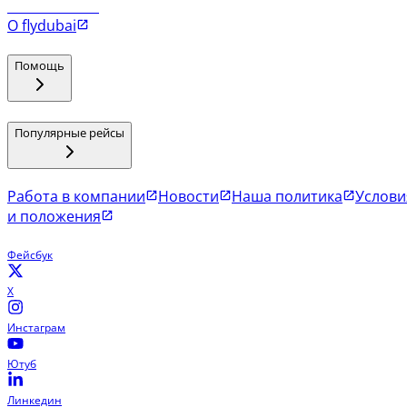
Рейсы в Коломбо
О flydubai
Помощь
Популярные рейсы
Работа в компании
Новости
Наша политика
Услови
и положения
Фейсбук
X
Инстаграм
Ютуб
Линкедин