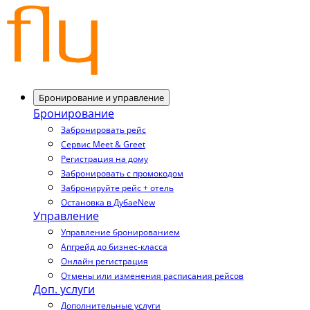
Бронирование и управление
Бронирование
Забронировать рейс
Сервис Meet & Greet
Регистрация на дому
Забронировать с промокодом
Забронируйте рейс + отель
Остановка в Дубае
New
Управление
Управление бронированием
Апгрейд до бизнес-класса
Онлайн регистрация
Отмены или изменения расписания рейсов
Доп. услуги
Дополнительные услуги