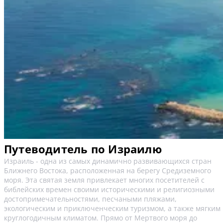
Путеводитель по Израилю
Израиль - одна из самых динамично развивающихся стран
Ближнего Востока, расположенная на берегу Средиземного
моря. Эта святая земля привлекает многих посетителей с
библейских времен своими историческими и религиозными
достопримечательностями, песчаными пляжами,
экологическим и приключенческим туризмом, а также мягким
круглогодичным климатом. Прямо от Мертвого моря до