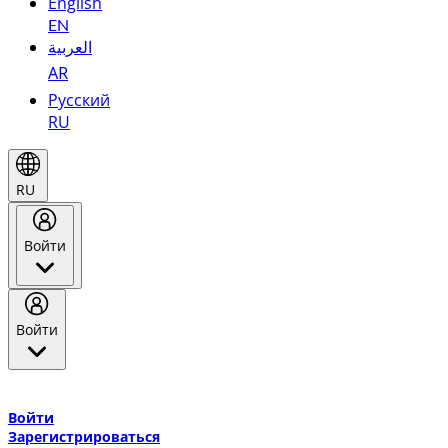
English
EN
العربية
AR
Русский
RU
RU
Войти
Войти
Добро пожаловать в Эмирейтс Skywards, программу лояльнос
авиакомпании Эмирейтс и теперь flydubai.
Войти
Зарегистрироваться