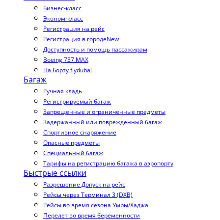
Бизнес-класс
Эконом-класс
Регистрация на рейс
Регистрация в городе
New
Доступность и помощь пассажирам
Boeing 737 MAX
На борту flydubai
Багаж
Ручная кладь
Регистрируемый багаж
Запрещенные и ограниченные предметы
Задержанный или поврежденный багаж
Спортивное снаряжение
Опасные предметы
Специальный багаж
Тарифы на регистрацию багажа в аэропорту
Быстрые ссылки
Разрешение Допуск на рейс
Рейсы через Терминал 3 (DXB)
Рейсы во время сезона Умры/Хаджа
Перелет во время беременности