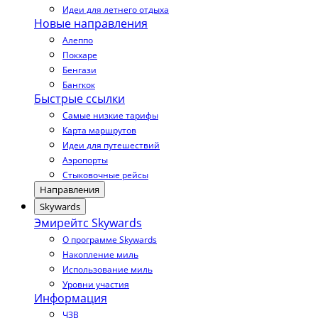
Идеи для летнего отдыха
Новые направления
Алеппо
Покхаре
Бенгази
Бангкок
Быстрые ссылки
Самые низкие тарифы
Карта маршрутов
Идеи для путешествий
Аэропорты
Стыковочные рейсы
Направления
Skywards
Эмирейтс Skywards
О программе Skywards
Накопление миль
Использование миль
Уровни участия
Информация
ЧЗВ