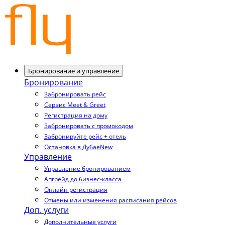
Бронирование и управление
Бронирование
Забронировать рейс
Сервис Meet & Greet
Регистрация на дому
Забронировать с промокодом
Забронируйте рейс + отель
Остановка в Дубае
New
Управление
Управление бронированием
Апгрейд до бизнес-класса
Онлайн регистрация
Отмены или изменения расписания рейсов
Доп. услуги
Дополнительные услуги