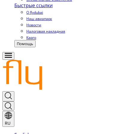
Быстрые ссылки
О flydubai
Наш авиапарк
Новости
Налоговая накладная
Карго
Помощь
RU