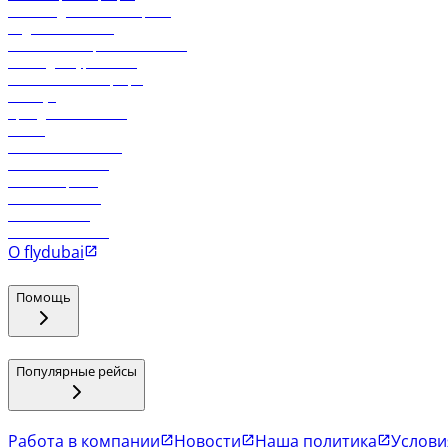
Часто задаваемые вопросы
Отдел снабжения
Реклама на бортовой системе
Логин для турагентов
Самые низкие тарифы
Holidays
Аренда автомобиля
Отели
Работа в компании
Рейсы в Тбилиси
Рейсы в Эр-Рияд
Рейсы в Маскат
Рейсы в Мале
Рейсы в Коломбо
О flydubai
Помощь
Популярные рейсы
Работа в компании
Новости
Наша политика
Услови