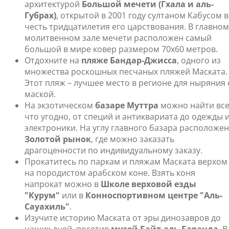
архитектурой
Большой мечети (Гхала и аль-
Губрах)
, открытой в 2001 году султаном Кабусом в
честь тридцатилетия его царствования. В главном
молитвенном зале мечети расположен самый
большой в мире ковер размером 70х60 метров.
Отдохните на
пляже Бандар-Джисса
, одного из
множества роскошных песчаных пляжей Маската.
Этот пляж – лучшее место в регионе для ныряния 
маской.
На экзотическом
базаре Муттра
можно найти вс
что угодно, от специй и антиквариата до одежды 
электроники. На углу главного базара расположен
Золотой рынок
, где можно заказать
драгоценности по индивидуальному заказу.
Прокатитесь по паркам и пляжам Маската верхом
на породистом арабском коне. Взять коня
напрокат можно в
Школе верховой езды
"Курум"
или в
Конноспортивном центре "Аль-
Сауахиль"
.
Изучите историю Маската от эры динозавров до