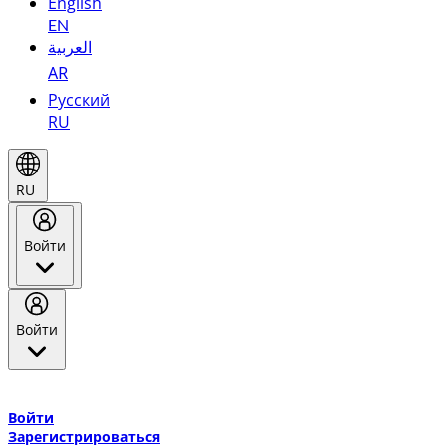
English
EN
العربية
AR
Русский
RU
RU
Войти
Войти
Добро пожаловать в Эмирейтс Skywards, программу лояльнос
авиакомпании Эмирейтс и теперь flydubai.
Войти
Зарегистрироваться