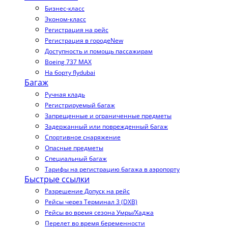
Бизнес-класс
Эконом-класс
Регистрация на рейс
Регистрация в городе
New
Доступность и помощь пассажирам
Boeing 737 MAX
На борту flydubai
Багаж
Ручная кладь
Регистрируемый багаж
Запрещенные и ограниченные предметы
Задержанный или поврежденный багаж
Спортивное снаряжение
Опасные предметы
Специальный багаж
Тарифы на регистрацию багажа в аэропорту
Быстрые ссылки
Разрешение Допуск на рейс
Рейсы через Терминал 3 (DXB)
Рейсы во время сезона Умры/Хаджа
Перелет во время беременности