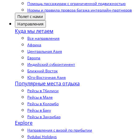
Помощь пассажирам с ограниченной подвижностью
Нормы и правила провоза багажа интерлайн-партнеров
Полет с нами
Направления
Куда мы летаем
Все направления
Африка
Центральная Азия
Европа
Индийский субконтинент
Ближний Восток
Юго-Восточная Азия
Популярные места отдыха
Рейсы в Тбилиси
Рейсы в Мале
Рейсы в Коломбо
Рейсы в Баку
Рейсы в Занзибар
Explore
Направления с визой по прибытии
flydubai Holidays