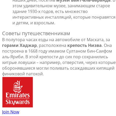
наших дней, посетив
музей Байт-аль-Баранда
. В
этом удивительном музее, занимающем старое
здание 1930-х годов, есть множество
интерактивных инсталляций, которые понравятся
и детям, и взрослым.
Советы путешественникам
В полутора часах езды на автомобиле от Маската, за
горами Хаджар
, расположена
крепость Низва
. Она
построена в 1668 году имамом Султаном бин-Саифом
аль-Яриби. В этой крепости до сих пор сохранились
хитрые ловушки – например, отверстия, через которые
оборонявшиеся могли поливать осаждавших кипящей
финиковой патокой.
Join Now