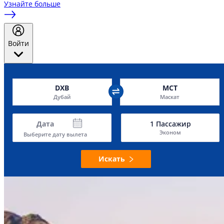
Узнайте больше
Войти
DXB
MCT
Дубай
Маскат
Дата
1
Пассажир
Эконом
Выберите дату вылета
Искать