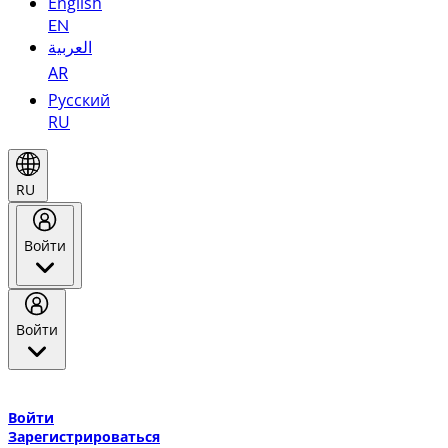
English
EN
العربية
AR
Русский
RU
RU
Войти
Войти
Добро пожаловать в Эмирейтс Skywards, программу лояльнос
авиакомпании Эмирейтс и теперь flydubai.
Войти
Зарегистрироваться