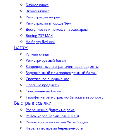
Бизнес-класс
Эконом-класс
Регистрация на рейс
Регистрация в городе
New
Доступность и помощь пассажирам
Boeing 737 MAX
На борту flydubai
Багаж
Ручная кладь
Регистрируемый багаж
Запрещенные и ограниченные предметы
Задержанный или поврежденный багаж
Спортивное снаряжение
Опасные предметы
Специальный багаж
Тарифы на регистрацию багажа в аэропорту
Быстрые ссылки
Разрешение Допуск на рейс
Рейсы через Терминал 3 (DXB)
Рейсы во время сезона Умры/Хаджа
Перелет во время беременности