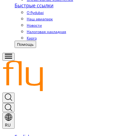
Быстрые ссылки
О flydubai
Наш авиапарк
Новости
Налоговая накладная
Карго
Помощь
RU