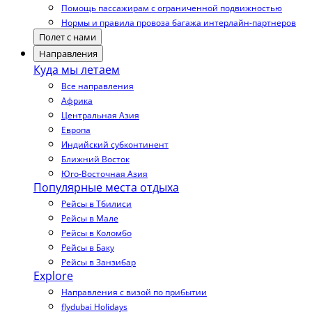
Помощь пассажирам с ограниченной подвижностью
Нормы и правила провоза багажа интерлайн-партнеров
Полет с нами
Направления
Куда мы летаем
Все направления
Африка
Центральная Азия
Европа
Индийский субконтинент
Ближний Восток
Юго-Восточная Азия
Популярные места отдыха
Рейсы в Тбилиси
Рейсы в Мале
Рейсы в Коломбо
Рейсы в Баку
Рейсы в Занзибар
Explore
Направления с визой по прибытии
flydubai Holidays