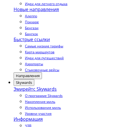
Идеи для летнего отдыха
Новые направления
Алеппо
Покхаре
Бенгази
Бангкок
Быстрые ссылки
Самые низкие тарифы
Карта маршрутов
Идеи для путешествий
Аэропорты
Стыковочные рейсы
Направления
Skywards
Эмирейтс Skywards
О программе Skywards
Накопление миль
Использование миль
Уровни участия
Информация
ЧЗВ