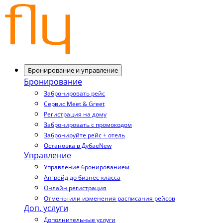
Бронирование и управление
Бронирование
Забронировать рейс
Сервис Meet & Greet
Регистрация на дому
Забронировать с промокодом
Забронируйте рейс + отель
Остановка в Дубае
New
Управление
Управление бронированием
Апгрейд до бизнес-класса
Онлайн регистрация
Отмены или изменения расписания рейсов
Доп. услуги
Дополнительные услуги