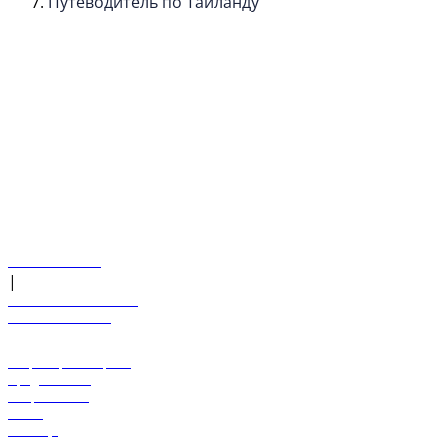
Путеводитель по Таиланду
© flydubai 2026. Все права защищены.
Наша политика
|
Условия и положения
+971 600 54 44 45
Забронировать рейс
Предложения
Направления
Багаж
Помощь
Управление бронированием