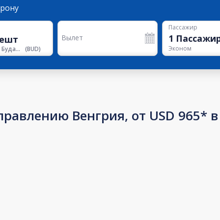
орону
Пассажир
1
Пассажи
Вылет
Эконом
Аэропорт Будапешта
(
BUD
)
правлению Венгрия, от USD 965* в