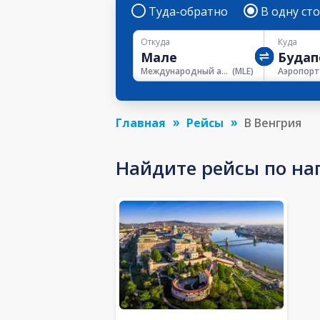
Туда-обратно
В одну ст
Откуда
Куда
Международный аэропорт Велана
(
MLE
)
Главная
Рейсы
В Венгрия
Найдите рейсы по на