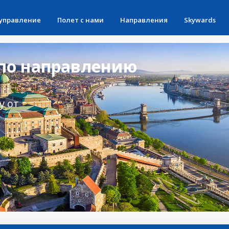
 управление
Полет с нами
Направления
Skywards
по направлению
у от