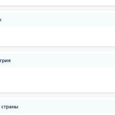
ы
нгрия
е страны