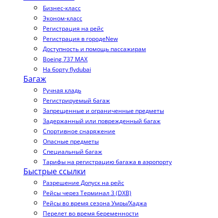
Бизнес-класс
Эконом-класс
Регистрация на рейс
Регистрация в городе
New
Доступность и помощь пассажирам
Boeing 737 MAX
На борту flydubai
Багаж
Ручная кладь
Регистрируемый багаж
Запрещенные и ограниченные предметы
Задержанный или поврежденный багаж
Спортивное снаряжение
Опасные предметы
Специальный багаж
Тарифы на регистрацию багажа в аэропорту
Быстрые ссылки
Разрешение Допуск на рейс
Рейсы через Терминал 3 (DXB)
Рейсы во время сезона Умры/Хаджа
Перелет во время беременности