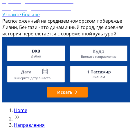
Путеводитель по Бенгази
Откройте для себя Бенгази
Узнайте больше
Расположенный на средиземноморском побережье
Ливии, Бенгази - это динамичный город, где древняя
история переплетается с современной культурой
Куда
DXB
Дубай
Введите направление
Дата
1
Пассажир
Эконом
Выберите дату вылета
Искать
Home
Направления