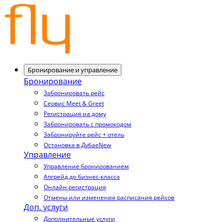
Бронирование и управление
Бронирование
Забронировать рейс
Сервис Meet & Greet
Регистрация на дому
Забронировать с промокодом
Забронируйте рейс + отель
Остановка в Дубае
New
Управление
Управление бронированием
Апгрейд до бизнес-класса
Онлайн регистрация
Отмены или изменения расписания рейсов
Доп. услуги
Дополнительные услуги