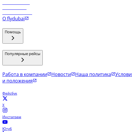
Рейсы в Маскат
Рейсы в Мале
Рейсы в Коломбо
О flydubai
Помощь
Популярные рейсы
Работа в компании
Новости
Наша политика
Услови
и положения
Фейсбук
X
Инстаграм
Ютуб