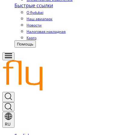
Быстрые ссылки
О flydubai
Наш авиапарк
Новости
Налоговая накладная
Карго
Помощь
RU