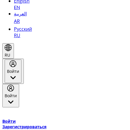
English
EN
العربية
AR
Русский
RU
RU
Войти
Войти
Добро пожаловать в Эмирейтс Skywards, программу лояльнос
авиакомпании Эмирейтс и теперь flydubai.
Войти
Зарегистрироваться