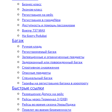
Бизнес-класс
Эконом-класс
Регистрация на рейс
Регистрация в городе
New
Доступность и помощь пассажирам
Boeing 737 MAX
На борту flydubai
Багаж
Ручная кладь
Регистрируемый багаж
Запрещенные и ограниченные предметы
Задержанный или поврежденный багаж
Спортивное снаряжение
Опасные предметы
Специальный багаж
Тарифы на регистрацию багажа в аэропорту
Быстрые ссылки
Разрешение Допуск на рейс
Рейсы через Терминал 3 (DXB)
Рейсы во время сезона Умры/Хаджа
Перелет во время беременности