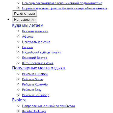
Помощь пассажирам с ограниченной подвижностью
Нормы и правила провоза багажа интерлайн-партнеров
Полет с нами
Направления
Куда мы летаем
Все направления
Африка
Центральная Азия
Европа
Индийский субконтинент
Ближний Восток
Юго-Восточная Азия
Популярные места отдыха
Рейсы в Тбилиси
Рейсы в Мале
Рейсы в Коломбо
Рейсы в Баку
Рейсы в Занзибар
Explore
Направления с визой по прибытии
flydubai Holidays