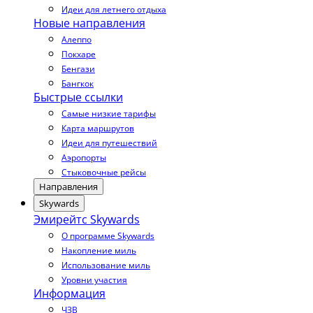
Идеи для летнего отдыха
Новые направления
Алеппо
Покхаре
Бенгази
Бангкок
Быстрые ссылки
Самые низкие тарифы
Карта маршрутов
Идеи для путешествий
Аэропорты
Стыковочные рейсы
Направления
Skywards
Эмирейтс Skywards
О программе Skywards
Накопление миль
Использование миль
Уровни участия
Информация
ЧЗВ