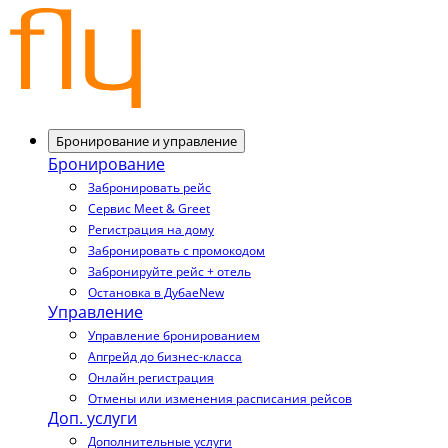
Бронирование и управление
Бронирование
Забронировать рейс
Сервис Meet & Greet
Регистрация на дому
Забронировать с промокодом
Забронируйте рейс + отель
Остановка в Дубае
New
Управление
Управление бронированием
Апгрейд до бизнес-класса
Онлайн регистрация
Отмены или изменения расписания рейсов
Доп. услуги
Дополнительные услуги