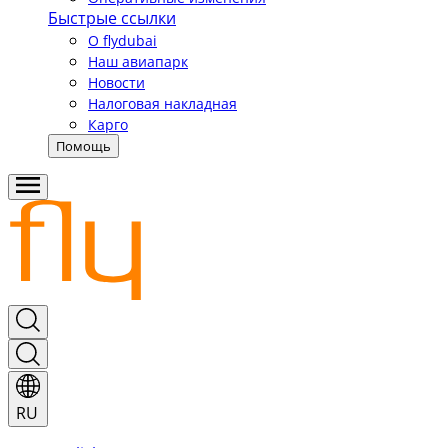
Быстрые ссылки
О flydubai
Наш авиапарк
Новости
Налоговая накладная
Карго
Помощь
RU