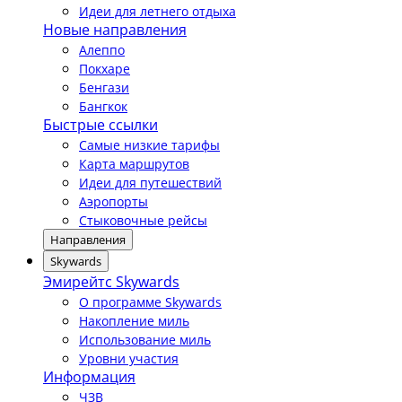
Идеи для летнего отдыха
Новые направления
Алеппо
Покхаре
Бенгази
Бангкок
Быстрые ссылки
Самые низкие тарифы
Карта маршрутов
Идеи для путешествий
Аэропорты
Стыковочные рейсы
Направления
Skywards
Эмирейтс Skywards
О программе Skywards
Накопление миль
Использование миль
Уровни участия
Информация
ЧЗВ