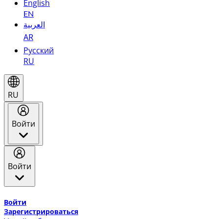
English
EN
العربية
AR
Русский
RU
RU
Войти
Войти
Добро пожаловать в Эмирейтс Skywards, программу лоя
Войти
Зарегистрироваться