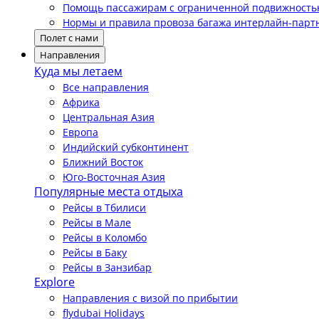
Помощь пассажирам с ограниченной подвижност
Нормы и правила провоза багажа интерлайн-парт
Полет с нами
Направления
Куда мы летаем
Все направления
Африка
Центральная Азия
Европа
Индийский субконтинент
Ближний Восток
Юго-Восточная Азия
Популярные места отдыха
Рейсы в Тбилиси
Рейсы в Мале
Рейсы в Коломбо
Рейсы в Баку
Рейсы в Занзибар
Explore
Направления с визой по прибытии
flydubai Holidays