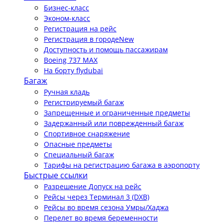
Бизнес-класс
Эконом-класс
Регистрация на рейс
Регистрация в городе
New
Доступность и помощь пассажирам
Boeing 737 MAX
На борту flydubai
Багаж
Ручная кладь
Регистрируемый багаж
Запрещенные и ограниченные предметы
Задержанный или поврежденный багаж
Спортивное снаряжение
Опасные предметы
Специальный багаж
Тарифы на регистрацию багажа в аэропорту
Быстрые ссылки
Разрешение Допуск на рейс
Рейсы через Терминал 3 (DXB)
Рейсы во время сезона Умры/Хаджа
Перелет во время беременности