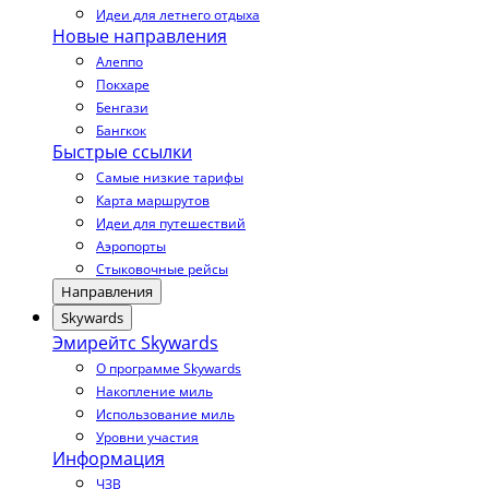
Идеи для летнего отдыха
Новые направления
Алеппо
Покхаре
Бенгази
Бангкок
Быстрые ссылки
Самые низкие тарифы
Карта маршрутов
Идеи для путешествий
Аэропорты
Стыковочные рейсы
Направления
Skywards
Эмирейтс Skywards
О программе Skywards
Накопление миль
Использование миль
Уровни участия
Информация
ЧЗВ