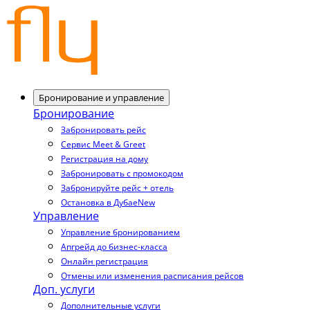
Бронирование и управление
Бронирование
Забронировать рейс
Сервис Meet & Greet
Регистрация на дому
Забронировать с промокодом
Забронируйте рейс + отель
Остановка в Дубае
New
Управление
Управление бронированием
Апгрейд до бизнес-класса
Онлайн регистрация
Отмены или изменения расписания рейсов
Доп. услуги
Дополнительные услуги