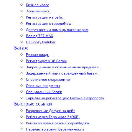
Бизнес-класс
Эконом-класс
Регистрация на рейс
Регистрация в городе
New
Доступность и помощь пассажирам
Boeing 737 MAX
На борту flydubai
Багаж
Ручная кладь
Регистрируемый багаж
Запрещенные и ограниченные предметы
Задержанный или поврежденный багаж
Спортивное снаряжение
Опасные предметы
Специальный багаж
Тарифы на регистрацию багажа в аэропорту
Быстрые ссылки
Разрешение Допуск на рейс
Рейсы через Терминал 3 (DXB)
Рейсы во время сезона Умры/Хаджа
Перелет во время беременности