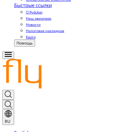
Быстрые ссылки
О flydubai
Наш авиапарк
Новости
Налоговая накладная
Карго
Помощь
RU