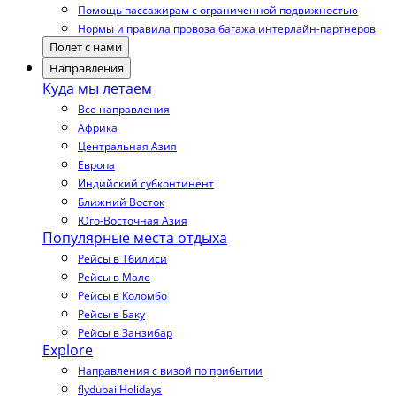
Помощь пассажирам с ограниченной подвижностью
Нормы и правила провоза багажа интерлайн-партнеров
Полет с нами
Направления
Куда мы летаем
Все направления
Африка
Центральная Азия
Европа
Индийский субконтинент
Ближний Восток
Юго-Восточная Азия
Популярные места отдыха
Рейсы в Тбилиси
Рейсы в Мале
Рейсы в Коломбо
Рейсы в Баку
Рейсы в Занзибар
Explore
Направления с визой по прибытии
flydubai Holidays