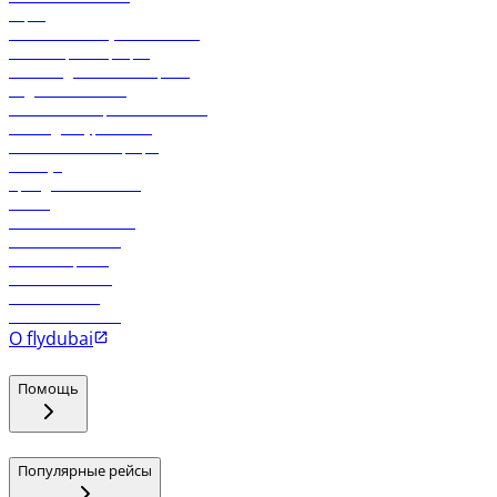
Карго
Экологическая устойчивость
Онлайн-регистрация
Часто задаваемые вопросы
Отдел снабжения
Реклама на бортовой системе
Логин для турагентов
Самые низкие тарифы
Holidays
Аренда автомобиля
Отели
Работа в компании
Рейсы в Тбилиси
Рейсы в Эр-Рияд
Рейсы в Маскат
Рейсы в Мале
Рейсы в Коломбо
О flydubai
Помощь
Популярные рейсы