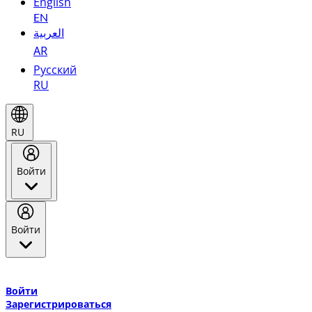
English
EN
العربية
AR
Русский
RU
RU
Войти
Войти
Добро пожаловать в Эмирейтс Skywards, программу лояльнос
авиакомпании Эмирейтс и теперь flydubai.
Войти
Зарегистрироваться