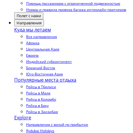
Помощь пассажирам с ограниченной подвижностью
Нормы и правила провоза багажа интерлайн-партнеров
Полет с нами
Направления
Куда мы летаем
Все направления
Африка
Центральная Азия
Европа
Индийский субконтинент
Ближний Восток
Юго-Восточная Азия
Популярные места отдыха
Рейсы в Тбилиси
Рейсы в Мале
Рейсы в Коломбо
Рейсы в Баку
Рейсы в Занзибар
Explore
Направления с визой по прибытии
flydubai Holidays