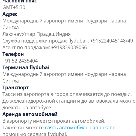
Часовой пояс
GMT+5:30
Адрес
Международный аэропорт имени Чоудхари Чарана
Сингха
Лакхнау
Уттар Прадеш
Индия
Служба поддержки продаж flydubai : +915224045148/49
Агент по продажам: +919839039066
Телефон
+91 52 2435404
Терминал flydubai
Международный аэропорт имени Чоудхари Чарана
Сингха
Транспорт
Такси из аэропорта в город оплачивается до поездки.
До железнодорожной станции и до автовокзала можно
доехать на автобусе.
Аренда автомобилей
В аэропорту имеется прокат автомобилей.
Также вы можете
взять автомобиль напрокат
с
помощью сервиса flydubai.