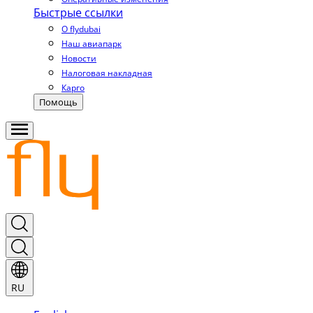
Быстрые ссылки
О flydubai
Наш авиапарк
Новости
Налоговая накладная
Карго
Помощь
RU