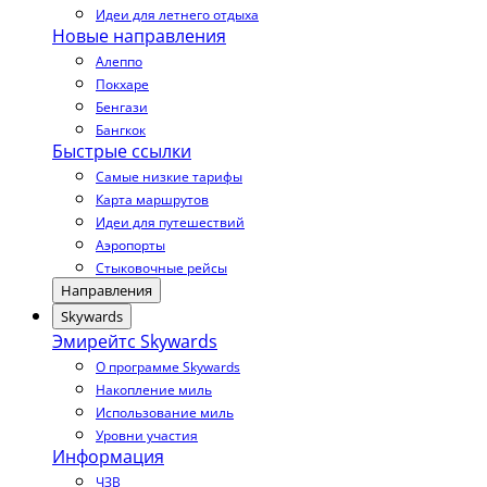
Идеи для летнего отдыха
Новые направления
Алеппо
Покхаре
Бенгази
Бангкок
Быстрые ссылки
Самые низкие тарифы
Карта маршрутов
Идеи для путешествий
Аэропорты
Стыковочные рейсы
Направления
Skywards
Эмирейтс Skywards
О программе Skywards
Накопление миль
Использование миль
Уровни участия
Информация
ЧЗВ