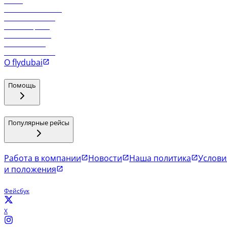
Отели
Работа в компании
Рейсы в Тбилиси
Рейсы в Эр-Рияд
Рейсы в Маскат
Рейсы в Мале
Рейсы в Коломбо
О flydubai
Помощь
Популярные рейсы
Работа в компании
Новости
Наша политика
Услови
и положения
Фейсбук
X