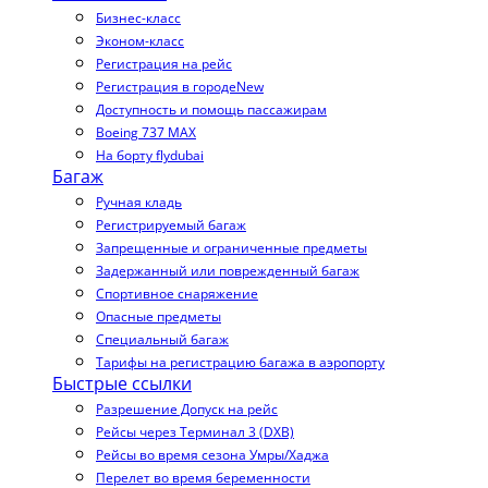
Бизнес-класс
Эконом-класс
Регистрация на рейс
Регистрация в городе
New
Доступность и помощь пассажирам
Boeing 737 MAX
На борту flydubai
Багаж
Ручная кладь
Регистрируемый багаж
Запрещенные и ограниченные предметы
Задержанный или поврежденный багаж
Спортивное снаряжение
Опасные предметы
Специальный багаж
Тарифы на регистрацию багажа в аэропорту
Быстрые ссылки
Разрешение Допуск на рейс
Рейсы через Терминал 3 (DXB)
Рейсы во время сезона Умры/Хаджа
Перелет во время беременности