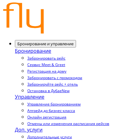
Бронирование и управление
Бронирование
Забронировать рейс
Сервис Meet & Greet
Регистрация на дому
Забронировать с промокодом
Забронируйте рейс + отель
Остановка в Дубае
New
Управление
Управление бронированием
Апгрейд до бизнес-класса
Онлайн регистрация
Отмены или изменения расписания рейсов
Доп. услуги
Дополнительные услуги