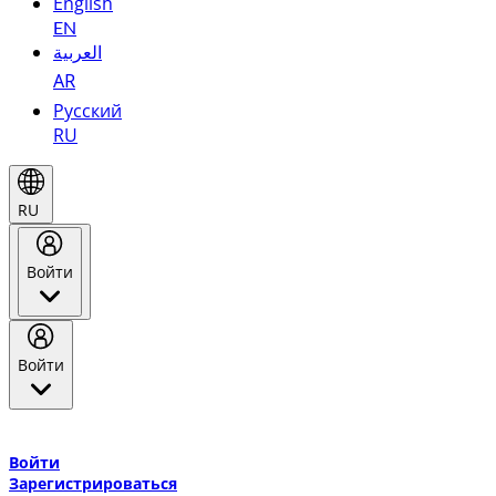
English
EN
العربية
AR
Русский
RU
RU
Войти
Войти
Добро пожаловать в Эмирейтс Skywards, программу лояльнос
авиакомпании Эмирейтс и теперь flydubai.
Войти
Зарегистрироваться