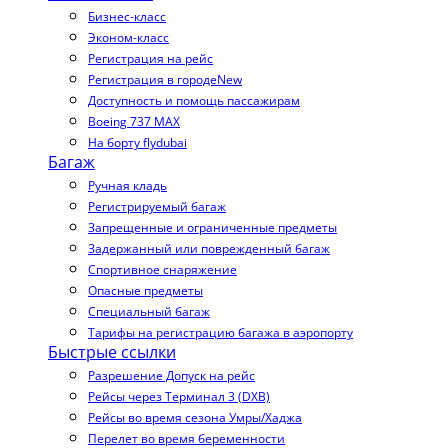
Бизнес-класс
Эконом-класс
Регистрация на рейс
Регистрация в городе
New
Доступность и помощь пассажирам
Boeing 737 MAX
На борту flydubai
Багаж
Ручная кладь
Регистрируемый багаж
Запрещенные и ограниченные предметы
Задержанный или поврежденный багаж
Спортивное снаряжение
Опасные предметы
Специальный багаж
Тарифы на регистрацию багажа в аэропорту
Быстрые ссылки
Разрешение Допуск на рейс
Рейсы через Терминал 3 (DXB)
Рейсы во время сезона Умры/Хаджа
Перелет во время беременности