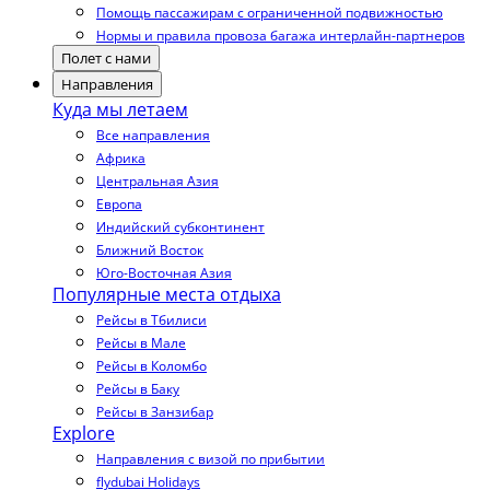
Помощь пассажирам с ограниченной подвижностью
Нормы и правила провоза багажа интерлайн-партнеров
Полет с нами
Направления
Куда мы летаем
Все направления
Африка
Центральная Азия
Европа
Индийский субконтинент
Ближний Восток
Юго-Восточная Азия
Популярные места отдыха
Рейсы в Тбилиси
Рейсы в Мале
Рейсы в Коломбо
Рейсы в Баку
Рейсы в Занзибар
Explore
Направления с визой по прибытии
flydubai Holidays