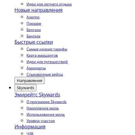
Идеи для летнего отдыха
Новые направления
Алеппо
Покхаре
Бенгази
Бангкок
Быстрые ссылки
Самые низкие тарифы
Карта маршрутов
Идеи для путешествий
Аэропорты
Стыковочные рейсы
Направления
Skywards
Эмирейтс Skywards
О программе Skywards
Накопление миль
Использование миль
Уровни участия
Информация
ЧЗВ