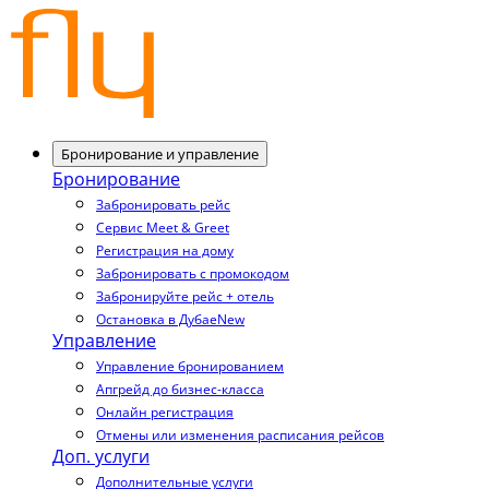
Бронирование и управление
Бронирование
Забронировать рейс
Сервис Meet & Greet
Регистрация на дому
Забронировать с промокодом
Забронируйте рейс + отель
Остановка в Дубае
New
Управление
Управление бронированием
Апгрейд до бизнес-класса
Онлайн регистрация
Отмены или изменения расписания рейсов
Доп. услуги
Дополнительные услуги