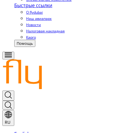
Быстрые ссылки
О flydubai
Наш авиапарк
Новости
Налоговая накладная
Карго
Помощь
RU