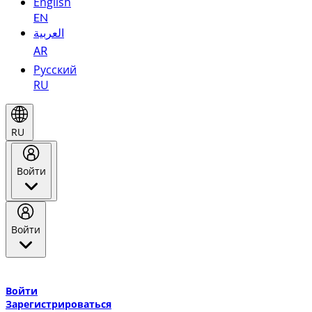
English
EN
العربية
AR
Русский
RU
RU
Войти
Войти
Добро пожаловать в Эмирейтс Skywards, программу лояльнос
авиакомпании Эмирейтс и теперь flydubai.
Войти
Зарегистрироваться