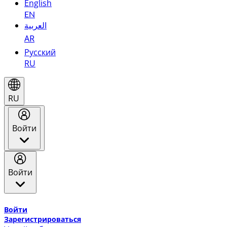
English
EN
العربية
AR
Русский
RU
RU
Войти
Войти
Добро пожаловать в Эмирейтс Skywards, программу лоя
Войти
Зарегистрироваться