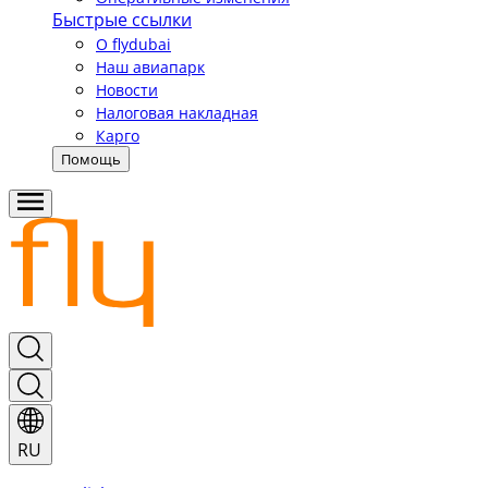
Быстрые ссылки
О flydubai
Наш авиапарк
Новости
Налоговая накладная
Карго
Помощь
RU