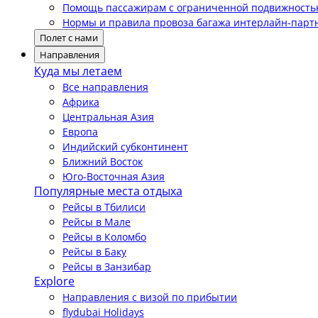
Помощь пассажирам с ограниченной подвижност
Нормы и правила провоза багажа интерлайн-парт
Полет с нами
Направления
Куда мы летаем
Все направления
Африка
Центральная Азия
Европа
Индийский субконтинент
Ближний Восток
Юго-Восточная Азия
Популярные места отдыха
Рейсы в Тбилиси
Рейсы в Мале
Рейсы в Коломбо
Рейсы в Баку
Рейсы в Занзибар
Explore
Направления с визой по прибытии
flydubai Holidays