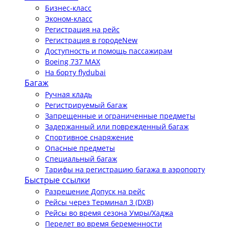
Бизнес-класс
Эконом-класс
Регистрация на рейс
Регистрация в городе
New
Доступность и помощь пассажирам
Boeing 737 MAX
На борту flydubai
Багаж
Ручная кладь
Регистрируемый багаж
Запрещенные и ограниченные предметы
Задержанный или поврежденный багаж
Спортивное снаряжение
Опасные предметы
Специальный багаж
Тарифы на регистрацию багажа в аэропорту
Быстрые ссылки
Разрешение Допуск на рейс
Рейсы через Терминал 3 (DXB)
Рейсы во время сезона Умры/Хаджа
Перелет во время беременности