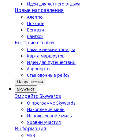
Идеи для летнего отдыха
Новые направления
Алеппо
Покхаре
Бенгази
Бангкок
Быстрые ссылки
Самые низкие тарифы
Карта маршрутов
Идеи для путешествий
Аэропорты
Стыковочные рейсы
Направления
Skywards
Эмирейтс Skywards
О программе Skywards
Накопление миль
Использование миль
Уровни участия
Информация
ЧЗВ