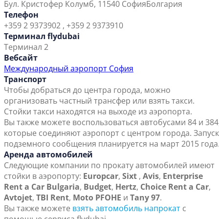
Бул. Кристофер Колумб, 1
1540 София
Болгария
Телефон
+359 2 9373902 , +359 2 9373910
Терминал flydubai
Терминал 2
Вебсайт
Международный аэропорт София
Транспорт
Чтобы добраться до центра города, можно
организовать частный трансфер или взять такси.
Стойки такси находятся на выходе из аэропорта.
Вы также можете воспользоваться автобусами 84 и 384
которые соединяют аэропорт с центром города. Запуск
подземного сообщения планируется на март 2015 года
Аренда автомобилей
Следующие компании по прокату автомобилей имеют
стойки в аэропорту:
Europcar
,
Sixt
,
Avis
,
Enterprise
Rent a Car Bulgaria
,
Budget
,
Hertz
,
Choice Rent a Car
,
Avtojet
,
TBI Rent
,
Moto PFOHE
и
Tany 97
.
Вы также можете
взять автомобиль напрокат
с