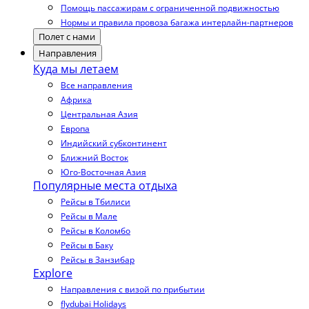
Помощь пассажирам с ограниченной подвижностью
Нормы и правила провоза багажа интерлайн-партнеров
Полет с нами
Направления
Куда мы летаем
Все направления
Африка
Центральная Азия
Европа
Индийский субконтинент
Ближний Восток
Юго-Восточная Азия
Популярные места отдыха
Рейсы в Тбилиси
Рейсы в Мале
Рейсы в Коломбо
Рейсы в Баку
Рейсы в Занзибар
Explore
Направления с визой по прибытии
flydubai Holidays