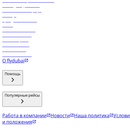
Реклама на бортовой системе
Логин для турагентов
Самые низкие тарифы
Holidays
Аренда автомобиля
Отели
Работа в компании
Рейсы в Тбилиси
Рейсы в Эр-Рияд
Рейсы в Маскат
Рейсы в Мале
Рейсы в Коломбо
О flydubai
Помощь
Популярные рейсы
Работа в компании
Новости
Наша политика
Услови
и положения