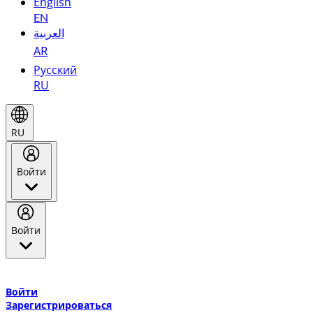
English
EN
العربية
AR
Русский
RU
RU
Войти
Войти
Добро пожаловать в Эмирейтс Skywards, программу лояльнос
авиакомпании Эмирейтс и теперь flydubai.
Войти
Зарегистрироваться