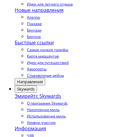
Идеи для летнего отдыха
Новые направления
Алеппо
Покхаре
Бенгази
Бангкок
Быстрые ссылки
Самые низкие тарифы
Карта маршрутов
Идеи для путешествий
Аэропорты
Стыковочные рейсы
Направления
Skywards
Эмирейтс Skywards
О программе Skywards
Накопление миль
Использование миль
Уровни участия
Информация
ЧЗВ