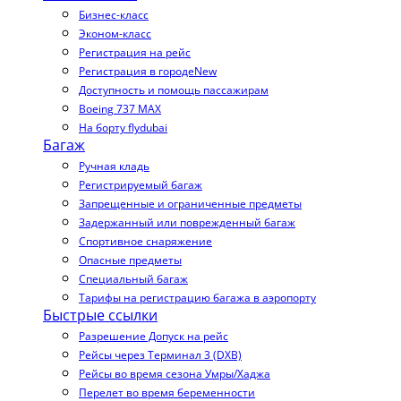
Бизнес-класс
Эконом-класс
Регистрация на рейс
Регистрация в городе
New
Доступность и помощь пассажирам
Boeing 737 MAX
На борту flydubai
Багаж
Ручная кладь
Регистрируемый багаж
Запрещенные и ограниченные предметы
Задержанный или поврежденный багаж
Спортивное снаряжение
Опасные предметы
Специальный багаж
Тарифы на регистрацию багажа в аэропорту
Быстрые ссылки
Разрешение Допуск на рейс
Рейсы через Терминал 3 (DXB)
Рейсы во время сезона Умры/Хаджа
Перелет во время беременности