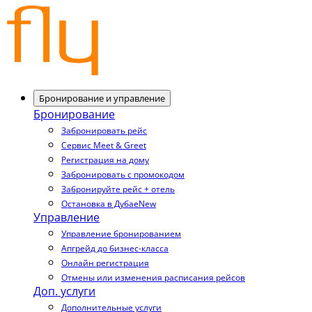
Бронирование и управление
Бронирование
Забронировать рейс
Сервис Meet & Greet
Регистрация на дому
Забронировать с промокодом
Забронируйте рейс + отель
Остановка в Дубае
New
Управление
Управление бронированием
Апгрейд до бизнес-класса
Онлайн регистрация
Отмены или изменения расписания рейсов
Доп. услуги
Дополнительные услуги