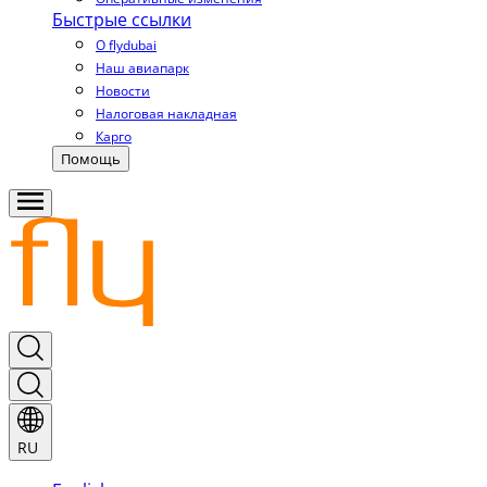
Быстрые ссылки
О flydubai
Наш авиапарк
Новости
Налоговая накладная
Карго
Помощь
RU