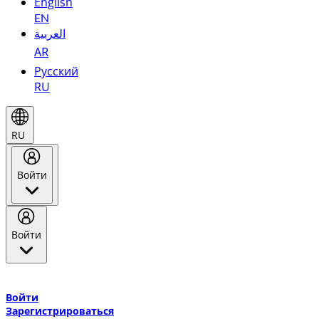
English
EN
العربية
AR
Русский
RU
RU
Войти
Войти
Добро пожаловать в Эмирейтс Skywards, программу лояльнос
авиакомпании Эмирейтс и теперь flydubai.
Войти
Зарегистрироваться