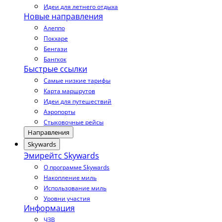
Идеи для летнего отдыха
Новые направления
Алеппо
Покхаре
Бенгази
Бангкок
Быстрые ссылки
Самые низкие тарифы
Карта маршрутов
Идеи для путешествий
Аэропорты
Стыковочные рейсы
Направления
Skywards
Эмирейтс Skywards
О программе Skywards
Накопление миль
Использование миль
Уровни участия
Информация
ЧЗВ