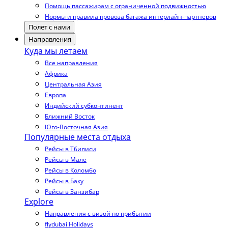
Помощь пассажирам с ограниченной подвижностью
Нормы и правила провоза багажа интерлайн-партнеров
Полет с нами
Направления
Куда мы летаем
Все направления
Африка
Центральная Азия
Европа
Индийский субконтинент
Ближний Восток
Юго-Восточная Азия
Популярные места отдыха
Рейсы в Тбилиси
Рейсы в Мале
Рейсы в Коломбо
Рейсы в Баку
Рейсы в Занзибар
Explore
Направления с визой по прибытии
flydubai Holidays