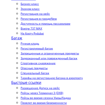
Бизнес-класс
Эконом-класс
Регистрация на рейс
Регистрация в городе
New
Доступность и помощь пассажирам
Boeing 737 MAX
На борту flydubai
Багаж
Ручная кладь
Регистрируемый багаж
Запрещенные и ограниченные предметы
Задержанный или поврежденный багаж
Спортивное снаряжение
Опасные предметы
Специальный багаж
Тарифы на регистрацию багажа в аэропорту
Быстрые ссылки
Разрешение Допуск на рейс
Рейсы через Терминал 3 (DXB)
Рейсы во время сезона Умры/Хаджа
Перелет во время беременности