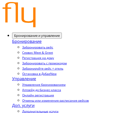
Бронирование и управление
Бронирование
Забронировать рейс
Сервис Meet & Greet
Регистрация на дому
Забронировать с промокодом
Забронируйте рейс + отель
Остановка в Дубае
New
Управление
Управление бронированием
Апгрейд до бизнес-класса
Онлайн регистрация
Отмены или изменения расписания рейсов
Доп. услуги
Дополнительные услуги