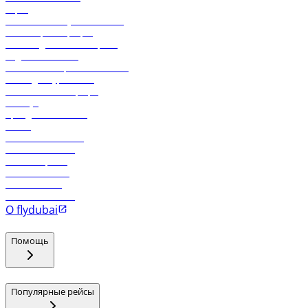
Карго
Экологическая устойчивость
Онлайн-регистрация
Часто задаваемые вопросы
Отдел снабжения
Реклама на бортовой системе
Логин для турагентов
Самые низкие тарифы
Holidays
Аренда автомобиля
Отели
Работа в компании
Рейсы в Тбилиси
Рейсы в Эр-Рияд
Рейсы в Маскат
Рейсы в Мале
Рейсы в Коломбо
О flydubai
Помощь
Популярные рейсы