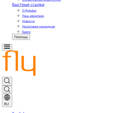
Быстрые ссылки
О flydubai
Наш авиапарк
Новости
Налоговая накладная
Карго
Помощь
RU