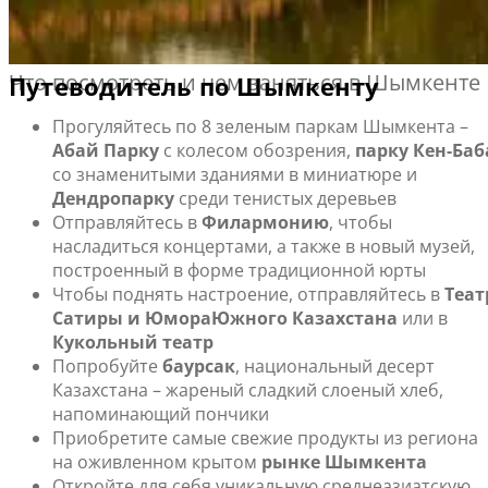
flydubai совершает сезонные рейсы между Дубаем и
Шымкентом. Даты перелетов будут опубликованы
позже.
Что посмотреть и чем заняться в Шымкенте
Путеводитель по Шымкенту
Прогуляйтесь по 8 зеленым паркам Шымкента –
Абай Парку
с колесом обозрения,
парку Кен-Баб
со знаменитыми зданиями в миниатюре и
Дендропарку
среди тенистых деревьев
Отправляйтесь в
Филармонию
, чтобы
насладиться концертами, а также в новый музей,
построенный в форме традиционной юрты
Чтобы поднять настроение, отправляйтесь в
Теат
Сатиры и Юмора
Южного Казахстана
или в
Кукольный театр
Попробуйте
баурсак
, национальный десерт
Казахстана – жареный сладкий слоеный хлеб,
напоминающий пончики
Приобретите самые свежие продукты из региона
на оживленном крытом
рынке Шымкента
Откройте для себя уникальную среднеазиатскую