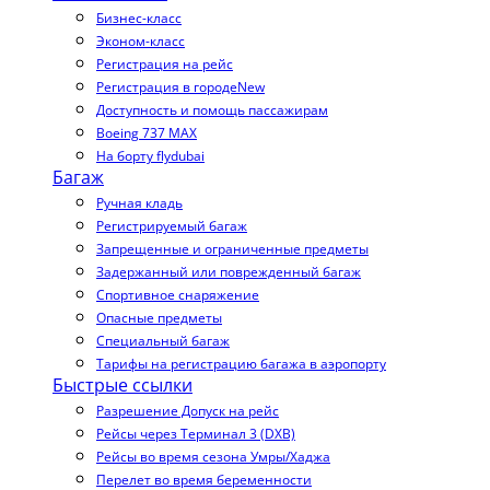
Бизнес-класс
Эконом-класс
Регистрация на рейс
Регистрация в городе
New
Доступность и помощь пассажирам
Boeing 737 MAX
На борту flydubai
Багаж
Ручная кладь
Регистрируемый багаж
Запрещенные и ограниченные предметы
Задержанный или поврежденный багаж
Спортивное снаряжение
Опасные предметы
Специальный багаж
Тарифы на регистрацию багажа в аэропорту
Быстрые ссылки
Разрешение Допуск на рейс
Рейсы через Терминал 3 (DXB)
Рейсы во время сезона Умры/Хаджа
Перелет во время беременности