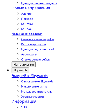
Идеи для летнего отдыха
Новые направления
Алеппо
Покхаре
Бенгази
Бангкок
Быстрые ссылки
Самые низкие тарифы
Карта маршрутов
Идеи для путешествий
Аэропорты
Стыковочные рейсы
Направления
Skywards
Эмирейтс Skywards
О программе Skywards
Накопление миль
Использование миль
Уровни участия
Информация
ЧЗВ