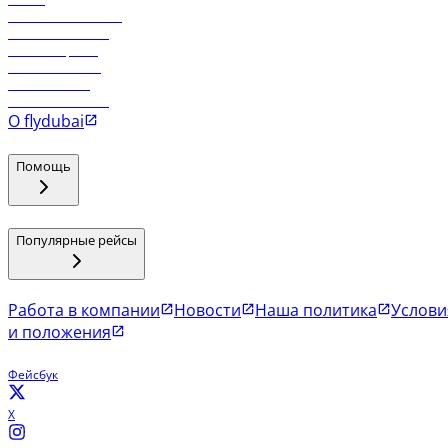
Работа в компании
Рейсы в Тбилиси
Рейсы в Эр-Рияд
Рейсы в Маскат
Рейсы в Мале
Рейсы в Коломбо
О flydubai
Помощь
Популярные рейсы
Работа в компании
Новости
Наша политика
Услови
и положения
Фейсбук
X