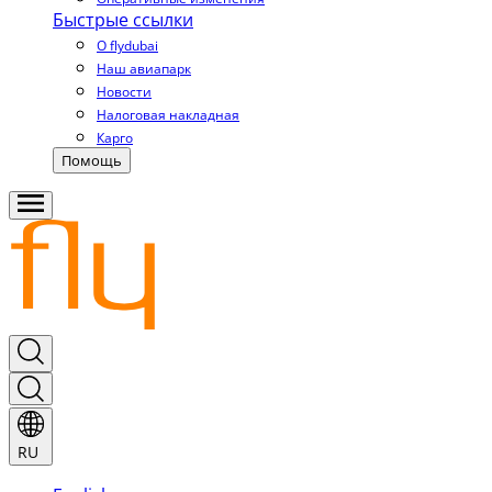
Быстрые ссылки
О flydubai
Наш авиапарк
Новости
Налоговая накладная
Карго
Помощь
RU