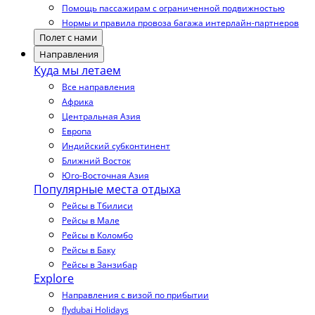
Помощь пассажирам с ограниченной подвижностью
Нормы и правила провоза багажа интерлайн-партнеров
Полет с нами
Направления
Куда мы летаем
Все направления
Африка
Центральная Азия
Европа
Индийский субконтинент
Ближний Восток
Юго-Восточная Азия
Популярные места отдыха
Рейсы в Тбилиси
Рейсы в Мале
Рейсы в Коломбо
Рейсы в Баку
Рейсы в Занзибар
Explore
Направления с визой по прибытии
flydubai Holidays