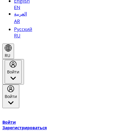
English
EN
العربية
AR
Русский
RU
RU
Войти
Войти
Добро пожаловать в Эмирейтс Skywards, программу лояльнос
авиакомпании Эмирейтс и теперь flydubai.
Войти
Зарегистрироваться