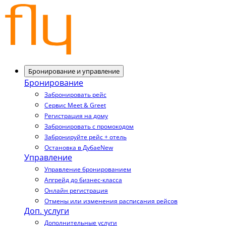
Бронирование и управление
Бронирование
Забронировать рейс
Сервис Meet & Greet
Регистрация на дому
Забронировать с промокодом
Забронируйте рейс + отель
Остановка в Дубае
New
Управление
Управление бронированием
Апгрейд до бизнес-класса
Онлайн регистрация
Отмены или изменения расписания рейсов
Доп. услуги
Дополнительные услуги