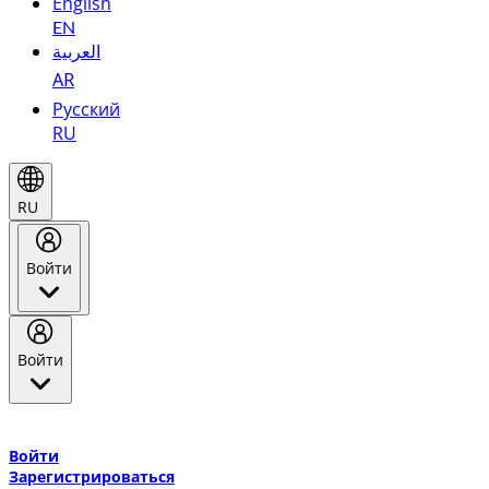
English
EN
العربية
AR
Русский
RU
RU
Войти
Войти
Добро пожаловать в Эмирейтс Skywards, программу лояльнос
авиакомпании Эмирейтс и теперь flydubai.
Войти
Зарегистрироваться