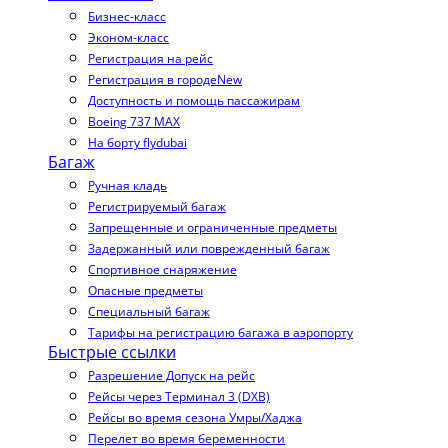
Бизнес-класс
Эконом-класс
Регистрация на рейс
Регистрация в городе
New
Доступность и помощь пассажирам
Boeing 737 MAX
На борту flydubai
Багаж
Ручная кладь
Регистрируемый багаж
Запрещенные и ограниченные предметы
Задержанный или поврежденный багаж
Спортивное снаряжение
Опасные предметы
Специальный багаж
Тарифы на регистрацию багажа в аэропорту
Быстрые ссылки
Разрешение Допуск на рейс
Рейсы через Терминал 3 (DXB)
Рейсы во время сезона Умры/Хаджа
Перелет во время беременности