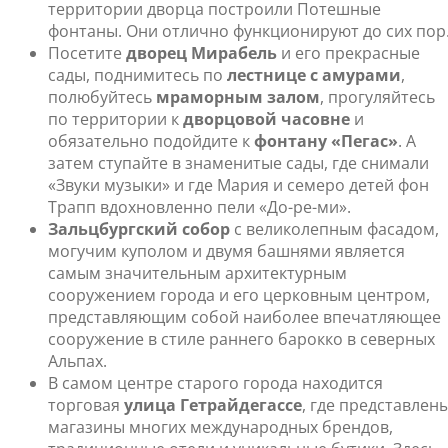
территории дворца построили Потешные
фонтаны. Они отлично функционируют до сих пор
Посетите
дворец Мирабель
и его прекрасные
сады, поднимитесь по
лестнице с амурами
,
полюбуйтесь
мраморным залом
, прогуляйтесь
по территории к
дворцовой часовне
и
обязательно подойдите к
фонтану «Пегас»
. А
затем ступайте в знаменитые сады, где снимали
«Звуки музыки» и где Мария и семеро детей фон
Трапп вдохновленно пели «До-ре-ми».
Зальцбургский собор
с великолепным фасадом,
могучим куполом и двумя башнями является
самым значительным архитектурным
сооружением города и его церковным центром,
представляющим собой наиболее впечатляющее
сооружение в стиле раннего барокко в северных
Альпах.
В самом центре старого города находится
торговая
улица Гетрайдегассе
, где представлен
магазины многих международных брендов,