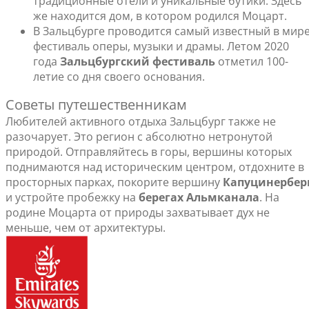
традиционные отели и уникальные бутики. Здесь
же находится дом, в котором родился Моцарт.
В Зальцбурге проводится самый известный в мир
фестиваль оперы, музыки и драмы. Летом 2020
года
Зальцбургский фестиваль
отметил 100-
летие со дня своего основания.
Советы путешественникам
Любителей активного отдыха Зальцбург также не
разочарует. Это регион с абсолютно нетронутой
природой. Отправляйтесь в горы, вершины которых
поднимаются над историческим центром, отдохните в
просторных парках, покорите вершину
Капуцинербер
и устройте пробежку на
берегах Альмканала
. На
родине Моцарта от природы захватывает дух не
меньше, чем от архитектуры.