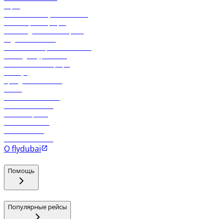
Карго
Экологическая устойчивость
Онлайн-регистрация
Часто задаваемые вопросы
Отдел снабжения
Реклама на бортовой системе
Логин для турагентов
Самые низкие тарифы
Holidays
Аренда автомобиля
Отели
Работа в компании
Рейсы в Тбилиси
Рейсы в Эр-Рияд
Рейсы в Маскат
Рейсы в Мале
Рейсы в Коломбо
О flydubai
Помощь
Популярные рейсы