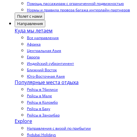
Помощь пассажирам с ограниченной подвижностью
Нормы и правила провоза багажа интерлайн-партнеров
Полет с нами
Направления
Куда мы летаем
Все направления
Африка
Центральная Азия
Европа
Индийский субконтинент
Ближний Восток
Юго-Восточная Азия
Популярные места отдыха
Рейсы в Тбилиси
Рейсы в Мале
Рейсы в Коломбо
Рейсы в Баку
Рейсы в Занзибар
Explore
Направления с визой по прибытии
flydubai Holidays