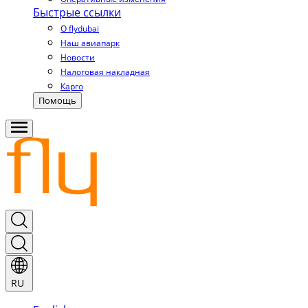
Быстрые ссылки
О flydubai
Наш авиапарк
Новости
Налоговая накладная
Карго
Помощь
RU