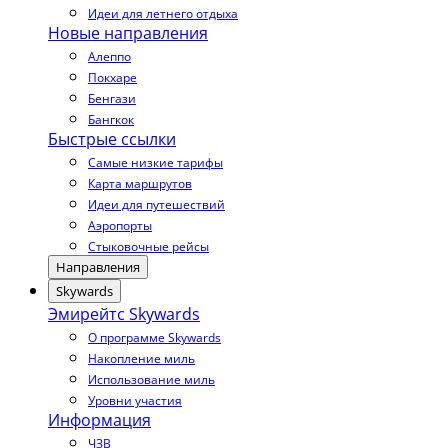
Идеи для летнего отдыха
Новые направления
Алеппо
Покхаре
Бенгази
Бангкок
Быстрые ссылки
Самые низкие тарифы
Карта маршрутов
Идеи для путешествий
Аэропорты
Стыковочные рейсы
Направления
Skywards
Эмирейтс Skywards
О программе Skywards
Накопление миль
Использование миль
Уровни участия
Информация
ЧЗВ