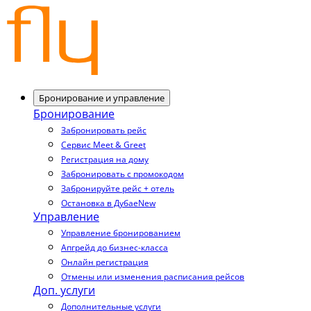
Бронирование и управление
Бронирование
Забронировать рейс
Сервис Meet & Greet
Регистрация на дому
Забронировать с промокодом
Забронируйте рейс + отель
Остановка в Дубае
New
Управление
Управление бронированием
Апгрейд до бизнес-класса
Онлайн регистрация
Отмены или изменения расписания рейсов
Доп. услуги
Дополнительные услуги