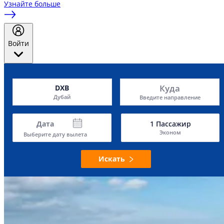
Узнайте больше
Войти
Куда
DXB
Дубай
Введите направление
Дата
1
Пассажир
Эконом
Выберите дату вылета
Искать