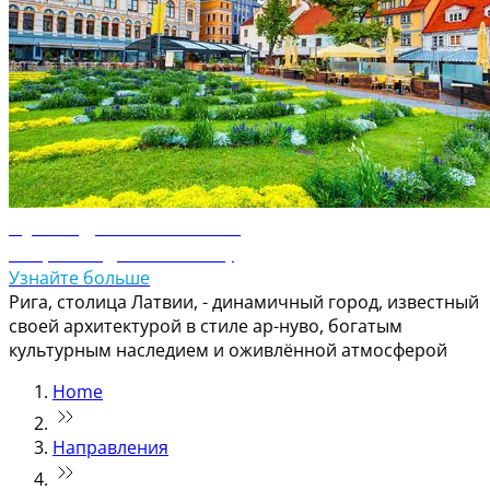
Путеводитель по Риге
Откройте для себя Ригу
Узнайте больше
Рига, столица Латвии, - динамичный город, известный
своей архитектурой в стиле ар-нуво, богатым
культурным наследием и оживлённой атмосферой
Home
Направления