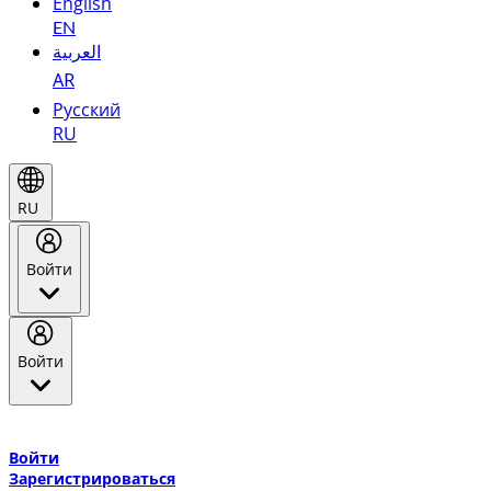
English
EN
العربية
AR
Русский
RU
RU
Войти
Войти
Добро пожаловать в Эмирейтс Skywards, программу лояльнос
авиакомпании Эмирейтс и теперь flydubai.
Войти
Зарегистрироваться