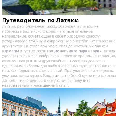
Путеводитель по Латвии
Латвия, расположенная между Эстонией и Литвой на
побережье Балтийского моря, - это увлекательное
направление, сочетающее в себе природную красоту,
историческую глубину и современную энергию. От изысканно
архитектуры в стиле ар-нуво в
Риге
до чистейших пляжей
Юрмалы
и густых лесов
Национального парка Гауя
- Латвия
удивляет своим разнообразием. Бережно хранимые традиции
оживленные рынки и дружелюбная атмосфера делают ее
идеальным выбором для любознательных путешественников 
поисках подлинных впечатлений. Прогуливаясь по мощеным
улочкам, наслаждаясь блюдами латвийской кухни или открыв
для себя тихие деревенские уголки, вы получите
незабываемый и насыщенный опыт.