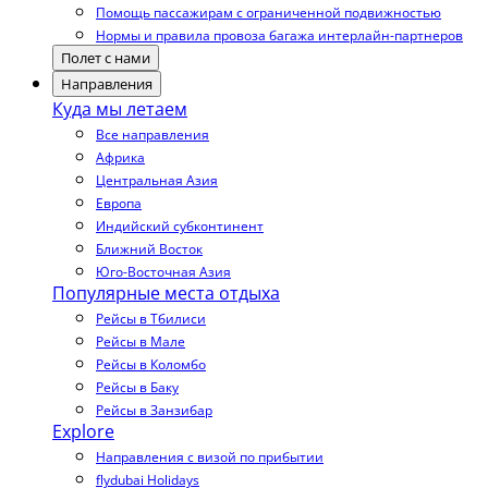
Помощь пассажирам с ограниченной подвижностью
Нормы и правила провоза багажа интерлайн-партнеров
Полет с нами
Направления
Куда мы летаем
Все направления
Африка
Центральная Азия
Европа
Индийский субконтинент
Ближний Восток
Юго-Восточная Азия
Популярные места отдыха
Рейсы в Тбилиси
Рейсы в Мале
Рейсы в Коломбо
Рейсы в Баку
Рейсы в Занзибар
Explore
Направления с визой по прибытии
flydubai Holidays