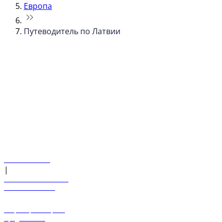
Европа
Путеводитель по Латвии
© flydubai 2026. Все права защищены.
Наша политика
|
Условия и положения
+971 600 54 44 45
Забронировать рейс
Предложения