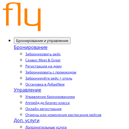
Бронирование и управление
Бронирование
Забронировать рейс
Сервис Meet & Greet
Регистрация на дому
Забронировать с промокодом
Забронируйте рейс + отель
Остановка в Дубае
New
Управление
Управление бронированием
Апгрейд до бизнес-класса
Онлайн регистрация
Отмены или изменения расписания рейсов
Доп. услуги
Дополнительные услуги