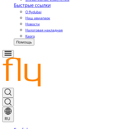
Быстрые ссылки
О flydubai
Наш авиапарк
Новости
Налоговая накладная
Карго
Помощь
RU