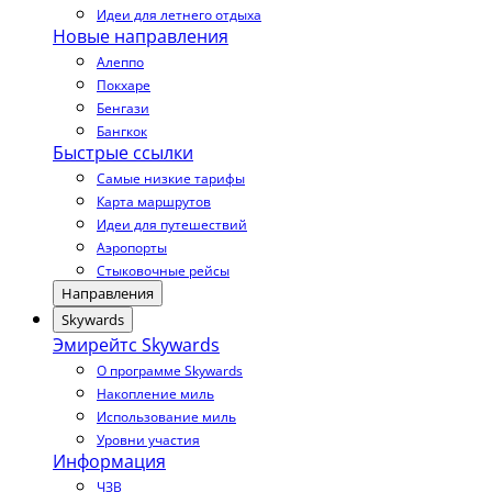
Идеи для летнего отдыха
Новые направления
Алеппо
Покхаре
Бенгази
Бангкок
Быстрые ссылки
Самые низкие тарифы
Карта маршрутов
Идеи для путешествий
Аэропорты
Стыковочные рейсы
Направления
Skywards
Эмирейтс Skywards
О программе Skywards
Накопление миль
Использование миль
Уровни участия
Информация
ЧЗВ