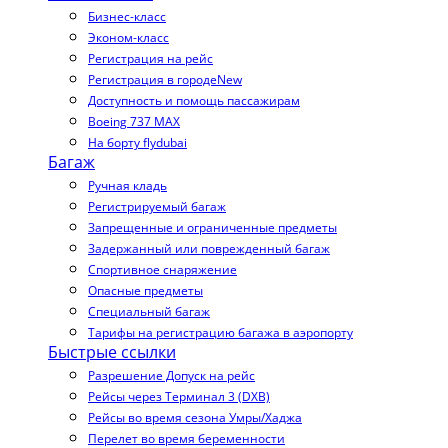
Бизнес-класс
Эконом-класс
Регистрация на рейс
Регистрация в городе
New
Доступность и помощь пассажирам
Boeing 737 MAX
На борту flydubai
Багаж
Ручная кладь
Регистрируемый багаж
Запрещенные и ограниченные предметы
Задержанный или поврежденный багаж
Спортивное снаряжение
Опасные предметы
Специальный багаж
Тарифы на регистрацию багажа в аэропорту
Быстрые ссылки
Разрешение Допуск на рейс
Рейсы через Терминал 3 (DXB)
Рейсы во время сезона Умры/Хаджа
Перелет во время беременности