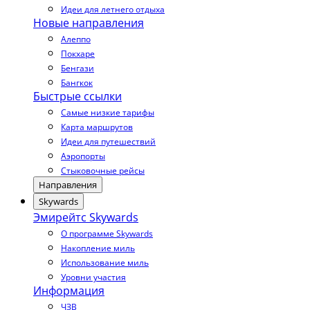
Идеи для летнего отдыха
Новые направления
Алеппо
Покхаре
Бенгази
Бангкок
Быстрые ссылки
Самые низкие тарифы
Карта маршрутов
Идеи для путешествий
Аэропорты
Стыковочные рейсы
Направления
Skywards
Эмирейтс Skywards
О программе Skywards
Накопление миль
Использование миль
Уровни участия
Информация
ЧЗВ