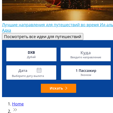
Лучшие направления для путешествий во время Ид-аль
Адха
Посмотреть все идеи для путешествий
Куда
DXB
Дубай
Введите направление
Дата
1
Пассажир
Эконом
Выберите дату вылета
Искать
Home