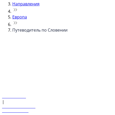
Направления
Европа
Путеводитель по Словении
© flydubai 2026. Все права защищены.
Наша политика
|
Условия и положения
+971 600 54 44 45