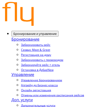
Бронирование и управление
Бронирование
Забронировать рейс
Сервис Meet & Greet
Регистрация на дому
Забронировать с промокодом
Забронируйте рейс + отель
Остановка в Дубае
New
Управление
Управление бронированием
Апгрейд до бизнес-класса
Онлайн регистрация
Отмены или изменения расписания рейсов
Доп. услуги
Дополнительные услуги