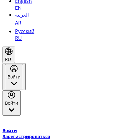
English
EN
العربية
AR
Русский
RU
RU
Войти
Войти
Добро пожаловать в Эмирейтс Skywards, программу лояльнос
авиакомпании Эмирейтс и теперь flydubai.
Войти
Зарегистрироваться