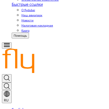
Быстрые ссылки
О flydubai
Наш авиапарк
Новости
Налоговая накладная
Карго
Помощь
RU