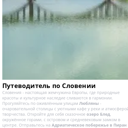
Путеводитель по Словении
Словения - настоящая жемчужина Европы, где природные
красоты и культурное наследие сливаются в гармонии.
Прогуляйтесь по оживлённым улицам
Любляны
-
очаровательной столицы с уютными кафе у реки и атмосферо
творчества. Откройте для себя сказочное
озеро Блед
,
окружённое горами, с островом и средневековым замком в
центре. Отправьтесь на
Адриатическое побережье в Пиран