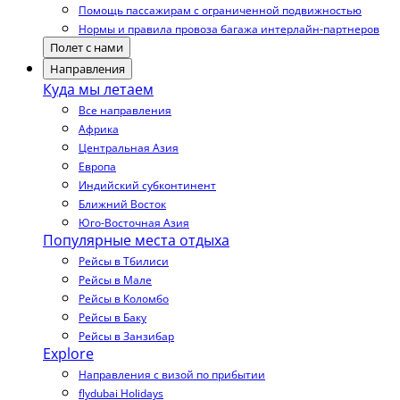
Помощь пассажирам с ограниченной подвижностью
Нормы и правила провоза багажа интерлайн-партнеров
Полет с нами
Направления
Куда мы летаем
Все направления
Африка
Центральная Азия
Европа
Индийский субконтинент
Ближний Восток
Юго-Восточная Азия
Популярные места отдыха
Рейсы в Тбилиси
Рейсы в Мале
Рейсы в Коломбо
Рейсы в Баку
Рейсы в Занзибар
Explore
Направления с визой по прибытии
flydubai Holidays