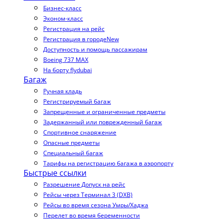
Бизнес-класс
Эконом-класс
Регистрация на рейс
Регистрация в городе
New
Доступность и помощь пассажирам
Boeing 737 MAX
На борту flydubai
Багаж
Ручная кладь
Регистрируемый багаж
Запрещенные и ограниченные предметы
Задержанный или поврежденный багаж
Спортивное снаряжение
Опасные предметы
Специальный багаж
Тарифы на регистрацию багажа в аэропорту
Быстрые ссылки
Разрешение Допуск на рейс
Рейсы через Терминал 3 (DXB)
Рейсы во время сезона Умры/Хаджа
Перелет во время беременности