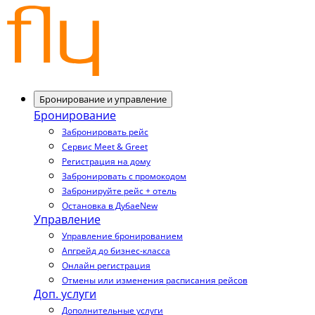
Бронирование и управление
Бронирование
Забронировать рейс
Сервис Meet & Greet
Регистрация на дому
Забронировать с промокодом
Забронируйте рейс + отель
Остановка в Дубае
New
Управление
Управление бронированием
Апгрейд до бизнес-класса
Онлайн регистрация
Отмены или изменения расписания рейсов
Доп. услуги
Дополнительные услуги