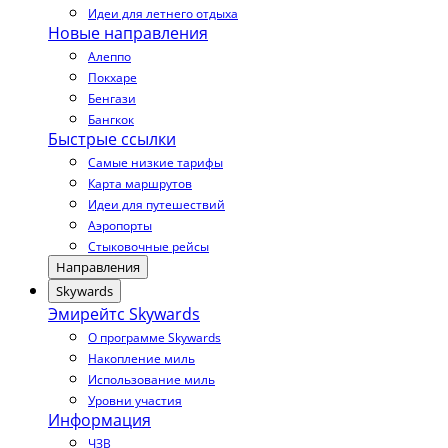
Идеи для летнего отдыха
Новые направления
Алеппо
Покхаре
Бенгази
Бангкок
Быстрые ссылки
Самые низкие тарифы
Карта маршрутов
Идеи для путешествий
Аэропорты
Стыковочные рейсы
Направления
Skywards
Эмирейтс Skywards
О программе Skywards
Накопление миль
Использование миль
Уровни участия
Информация
ЧЗВ