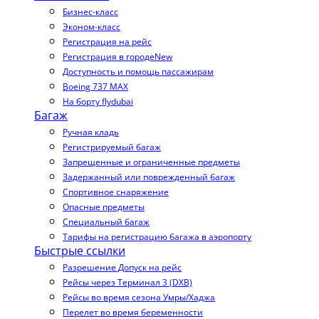
Бизнес-класс
Эконом-класс
Регистрация на рейс
Регистрация в городе
New
Доступность и помощь пассажирам
Boeing 737 MAX
На борту flydubai
Багаж
Ручная кладь
Регистрируемый багаж
Запрещенные и ограниченные предметы
Задержанный или поврежденный багаж
Спортивное снаряжение
Опасные предметы
Специальный багаж
Тарифы на регистрацию багажа в аэропорту
Быстрые ссылки
Разрешение Допуск на рейс
Рейсы через Терминал 3 (DXB)
Рейсы во время сезона Умры/Хаджа
Перелет во время беременности