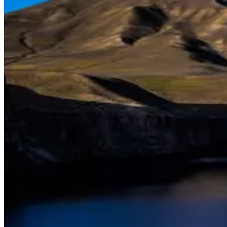
Величественные горы, природные красоты и многоликий
народ - вот почему Афганистан так интересен.
Национальны
парк Банди-Амир в районе города Бамиан
- великолепный