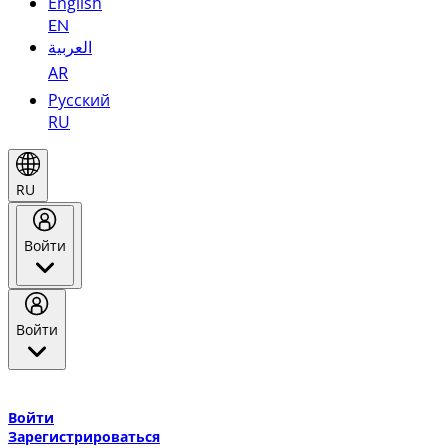
English
EN
العربية
AR
Русский
RU
RU
Войти
Войти
Добро пожаловать в Эмирейтс Skywards, программу лояльнос
авиакомпании Эмирейтс и теперь flydubai.
Войти
Зарегистрироваться