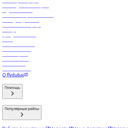
Онлайн-регистрация
Часто задаваемые вопросы
Отдел снабжения
Реклама на бортовой системе
Логин для турагентов
Самые низкие тарифы
Holidays
Аренда автомобиля
Отели
Работа в компании
Рейсы в Тбилиси
Рейсы в Эр-Рияд
Рейсы в Маскат
Рейсы в Мале
Рейсы в Коломбо
О flydubai
Помощь
Популярные рейсы