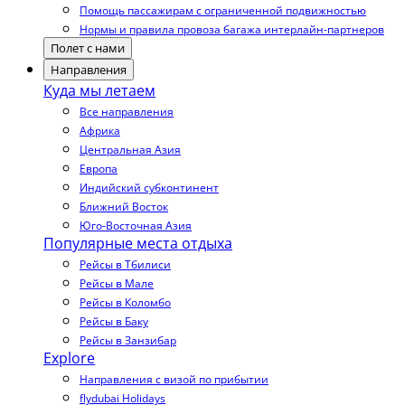
Помощь пассажирам с ограниченной подвижностью
Нормы и правила провоза багажа интерлайн-партнеров
Полет с нами
Направления
Куда мы летаем
Все направления
Африка
Центральная Азия
Европа
Индийский субконтинент
Ближний Восток
Юго-Восточная Азия
Популярные места отдыха
Рейсы в Тбилиси
Рейсы в Мале
Рейсы в Коломбо
Рейсы в Баку
Рейсы в Занзибар
Explore
Направления с визой по прибытии
flydubai Holidays