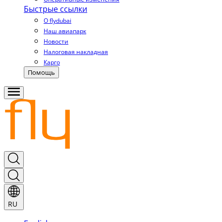
Быстрые ссылки
О flydubai
Наш авиапарк
Новости
Налоговая накладная
Карго
Помощь
RU