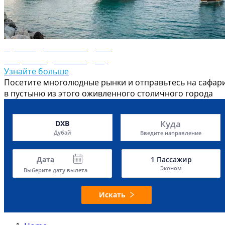
Путеводитель по Дохе
Откройте для себя Доху
Узнайте больше
Посетите многолюдные рынки и отправьтесь на сафар
в пустыню из этого оживленного столичного города
Куда
DXB
Дубай
Введите направление
Дата
1
Пассажир
Эконом
Выберите дату вылета
Искать