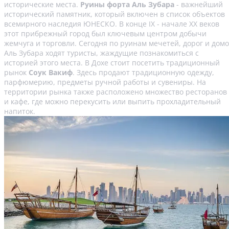
исторические места.
Руины форта Аль Зубара
- важнейший
исторический памятник, который включен в список объектов
всемирного наследия ЮНЕСКО. В конце IX - начале XX веков
этот прибрежный город был ключевым центром добычи
жемчуга и торговли. Сегодня по руинам мечетей, дорог и дом
Аль Зубара ходят туристы, жаждущие познакомиться с
историей этого места. В Дохе стоит посетить традиционный
рынок
Соук Вакиф
. Здесь продают традиционную одежду,
парфюмерию, предметы ручной работы и сувениры. На
территории рынка также расположено множество ресторанов
и кафе, где можно перекусить или выпить прохладительный
напиток.