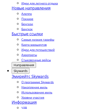
Идеи для летнего отдыха
Новые направления
Алеппо
Покхаре
Бенгази
Бангкок
Быстрые ссылки
Самые низкие тарифы
Карта маршрутов
Идеи для путешествий
Аэропорты
Стыковочные рейсы
Направления
Skywards
Эмирейтс Skywards
О программе Skywards
Накопление миль
Использование миль
Уровни участия
Информация
ЧЗВ