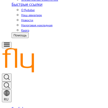
Быстрые ссылки
О flydubai
Наш авиапарк
Новости
Налоговая накладная
Карго
Помощь
RU