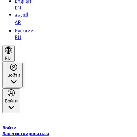
English
EN
العربية
AR
Русский
RU
RU
Войти
Войти
Добро пожаловать в Эмирейтс Skywards, программу лояльнос
авиакомпании Эмирейтс и теперь flydubai.
Войти
Зарегистрироваться