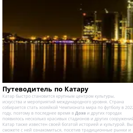
Путеводитель по Катару
Катар быстро становится крупным центром культуры,
искусства и мероприятий международного уровня. Страна
собирается стать хозяйкой Чемпионата мира по футболу в 202
году, поэтому в последнее время в
Дохе
и других городах
появилось несколько красивых стадионов и других сооружени
Катар также известен своей богатой историей и культурой. Вы
сможете с ней ознакомиться, посетив традиционные рынки и