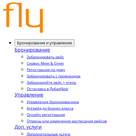
Бронирование и управление
Бронирование
Забронировать рейс
Сервис Meet & Greet
Регистрация на дому
Забронировать с промокодом
Забронируйте рейс + отель
Остановка в Дубае
New
Управление
Управление бронированием
Апгрейд до бизнес-класса
Онлайн регистрация
Отмены или изменения расписания рейсов
Доп. услуги
Дополнительные услуги