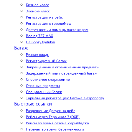
Бизнес-класс
Эконом-класс
Регистрация на рейс
Регистрация в городе
New
Доступность и помощь пассажирам
Boeing 737 MAX
На борту flydubai
Багаж
Ручная кладь
Регистрируемый багаж
Запрещенные и ограниченные предметы
Задержанный или поврежденный багаж
Спортивное снаряжение
Опасные предметы
Специальный багаж
Тарифы на регистрацию багажа в аэропорту
Быстрые ссылки
Разрешение Допуск на рейс
Рейсы через Терминал 3 (DXB)
Рейсы во время сезона Умры/Хаджа
Перелет во время беременности