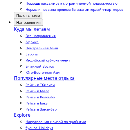
Помощь пассажирам с ограниченной подвижностью
Нормы и правила провоза багажа интерлайн-партнеров
Полет с нами
Направления
Куда мы летаем
Все направления
Африка
Центральная Азия
Европа
Индийский субконтинент
Ближний Восток
Юго-Восточная Азия
Популярные места отдыха
Рейсы в Тбилиси
Рейсы в Мале
Рейсы в Коломбо
Рейсы в Баку
Рейсы в Занзибар
Explore
Направления с визой по прибытии
flydubai Holidays