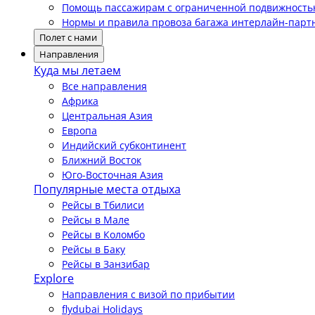
Помощь пассажирам с ограниченной подвижност
Нормы и правила провоза багажа интерлайн-парт
Полет с нами
Направления
Куда мы летаем
Все направления
Африка
Центральная Азия
Европа
Индийский субконтинент
Ближний Восток
Юго-Восточная Азия
Популярные места отдыха
Рейсы в Тбилиси
Рейсы в Мале
Рейсы в Коломбо
Рейсы в Баку
Рейсы в Занзибар
Explore
Направления с визой по прибытии
flydubai Holidays