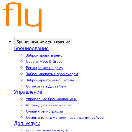
Бронирование и управление
Бронирование
Забронировать рейс
Сервис Meet & Greet
Регистрация на дому
Забронировать с промокодом
Забронируйте рейс + отель
Остановка в Дубае
New
Управление
Управление бронированием
Апгрейд до бизнес-класса
Онлайн регистрация
Отмены или изменения расписания рейсов
Доп. услуги
Дополнительные услуги