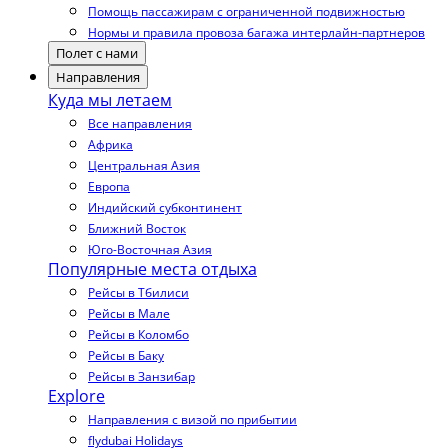
Помощь пассажирам с ограниченной подвижностью
Нормы и правила провоза багажа интерлайн-партнеров
Полет с нами
Направления
Куда мы летаем
Все направления
Африка
Центральная Азия
Европа
Индийский субконтинент
Ближний Восток
Юго-Восточная Азия
Популярные места отдыха
Рейсы в Тбилиси
Рейсы в Мале
Рейсы в Коломбо
Рейсы в Баку
Рейсы в Занзибар
Explore
Направления с визой по прибытии
flydubai Holidays