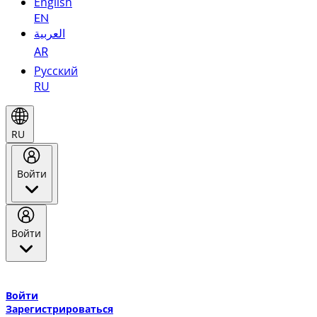
English
EN
العربية
AR
Русский
RU
RU
Войти
Войти
Добро пожаловать в Эмирейтс Skywards, программу лояльнос
авиакомпании Эмирейтс и теперь flydubai.
Войти
Зарегистрироваться