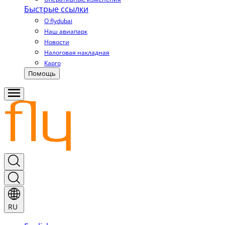
Быстрые ссылки
О flydubai
Наш авиапарк
Новости
Налоговая накладная
Карго
Помощь
RU