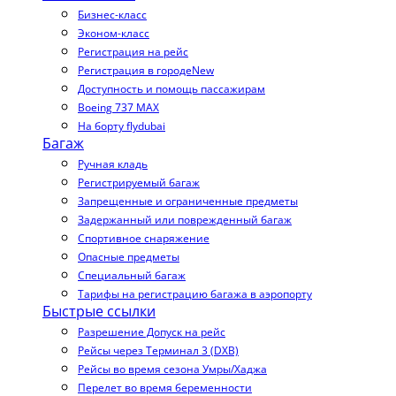
Бизнес-класс
Эконом-класс
Регистрация на рейс
Регистрация в городе
New
Доступность и помощь пассажирам
Boeing 737 MAX
На борту flydubai
Багаж
Ручная кладь
Регистрируемый багаж
Запрещенные и ограниченные предметы
Задержанный или поврежденный багаж
Спортивное снаряжение
Опасные предметы
Специальный багаж
Тарифы на регистрацию багажа в аэропорту
Быстрые ссылки
Разрешение Допуск на рейс
Рейсы через Терминал 3 (DXB)
Рейсы во время сезона Умры/Хаджа
Перелет во время беременности