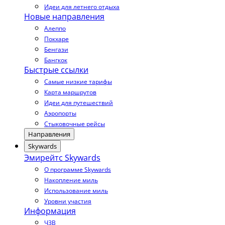
Идеи для летнего отдыха
Новые направления
Алеппо
Покхаре
Бенгази
Бангкок
Быстрые ссылки
Самые низкие тарифы
Карта маршрутов
Идеи для путешествий
Аэропорты
Стыковочные рейсы
Направления
Skywards
Эмирейтс Skywards
О программе Skywards
Накопление миль
Использование миль
Уровни участия
Информация
ЧЗВ