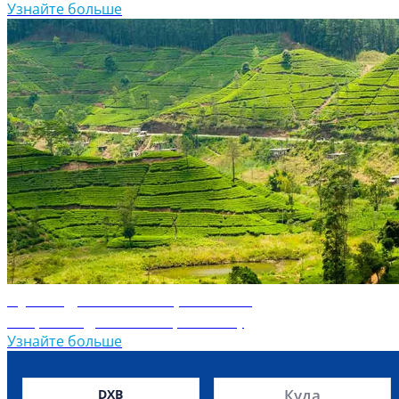
Узнайте больше
Путеводитель по Шри-Ланке
Откройте для себя Шри-Ланку
Узнайте больше
Куда
DXB