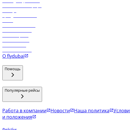
Логин для турагентов
Самые низкие тарифы
Holidays
Аренда автомобиля
Отели
Работа в компании
Рейсы в Тбилиси
Рейсы в Эр-Рияд
Рейсы в Маскат
Рейсы в Мале
Рейсы в Коломбо
О flydubai
Помощь
Популярные рейсы
Работа в компании
Новости
Наша политика
Услови
и положения
Фейсбук