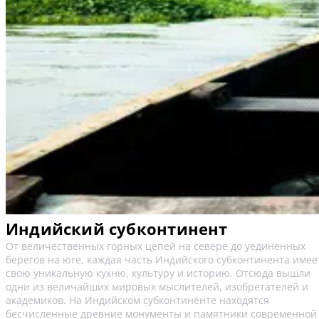
Индийский субконтинент
От величественных горных цепей на севере до уединенных
берегов на юге, каждая часть Индийского субконтинента имее
свою уникальную кухню, культуру и историю. Отсюда вышли
одни из величайших мировых мыслителей, изобретателей и
академиков. На Индийском субконтиненте находятся
бесчисленные древние монументы и памятники современной