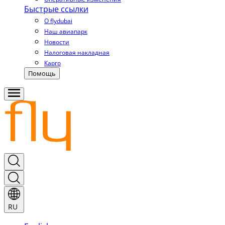
Быстрые ссылки
О flydubai
Наш авиапарк
Новости
Налоговая накладная
Карго
Помощь
RU