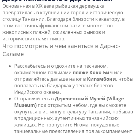
Основанная в XIX веке рыбацкая деревушка
превратилась в крупнейший город и историческую
столицу Танзании. Благодаря близости к экватору, в
этом восточноафриканском оазисе множество
живописных пляжей, оживленных рынков и
исторических памятников.
Что посмотреть и чем заняться в Дар-эс-
Саламе
Расслабьтесь и отдохните на песчаном,
окаймленном пальмами
пляже Коко-Бич
или
отправляйтесь дальше на юг в
Кигамбони
, чтоб
поплавать на байдарках у теплых берегов
Индийского океана.
Отправляйтесь в
Деревенский Музей (Village
Museum)
под открытым небом, где вы сможете
окунуться в истинную культуру Танзании, побывав
в традиционных, аутентичных танзанийских
жилищах. Не пропустите Нгома, полуденные
танцевальные представления под аккомпанемент