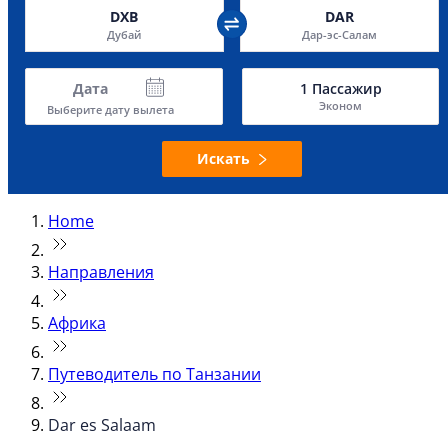
DXB
DAR
Дубай
Дар-эс-Салам
Дата
1
Пассажир
Эконом
Выберите дату вылета
Искать
Home
Направления
Африка
Путеводитель по Танзании
Dar es Salaam