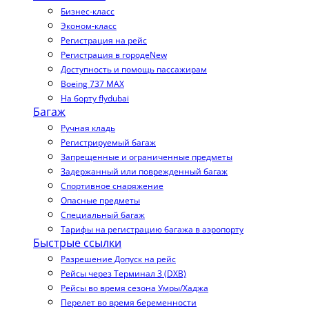
Бизнес-класс
Эконом-класс
Регистрация на рейс
Регистрация в городе
New
Доступность и помощь пассажирам
Boeing 737 MAX
На борту flydubai
Багаж
Ручная кладь
Регистрируемый багаж
Запрещенные и ограниченные предметы
Задержанный или поврежденный багаж
Спортивное снаряжение
Опасные предметы
Специальный багаж
Тарифы на регистрацию багажа в аэропорту
Быстрые ссылки
Разрешение Допуск на рейс
Рейсы через Терминал 3 (DXB)
Рейсы во время сезона Умры/Хаджа
Перелет во время беременности