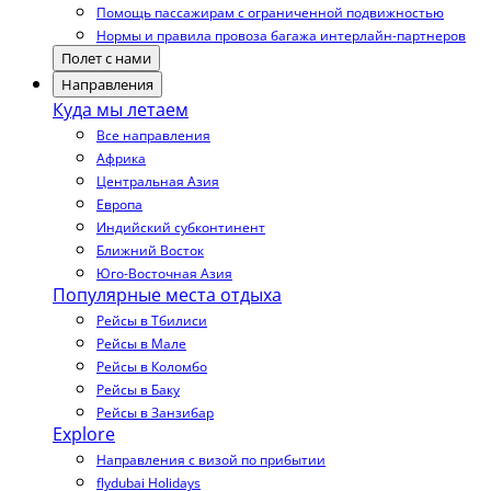
Помощь пассажирам с ограниченной подвижностью
Нормы и правила провоза багажа интерлайн-партнеров
Полет с нами
Направления
Куда мы летаем
Все направления
Африка
Центральная Азия
Европа
Индийский субконтинент
Ближний Восток
Юго-Восточная Азия
Популярные места отдыха
Рейсы в Тбилиси
Рейсы в Мале
Рейсы в Коломбо
Рейсы в Баку
Рейсы в Занзибар
Explore
Направления с визой по прибытии
flydubai Holidays