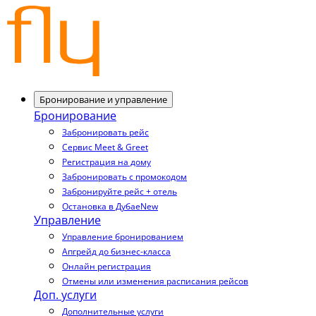
Бронирование и управление
Бронирование
Забронировать рейс
Сервис Meet & Greet
Регистрация на дому
Забронировать с промокодом
Забронируйте рейс + отель
Остановка в Дубае
New
Управление
Управление бронированием
Апгрейд до бизнес-класса
Онлайн регистрация
Отмены или изменения расписания рейсов
Доп. услуги
Дополнительные услуги