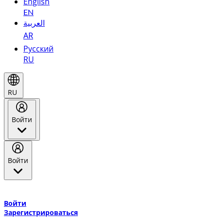
English
EN
العربية
AR
Русский
RU
RU
Войти
Войти
Добро пожаловать в Эмирейтс Skywards, программу лояльнос
авиакомпании Эмирейтс и теперь flydubai.
Войти
Зарегистрироваться