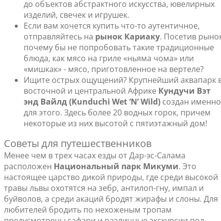
до объектов абстрактного искусства, ювелирных
изделий, свечек и игрушек.
Если вам хочется купить что-то аутентичное,
отправляйтесь на
рынок Кариаку
. Посетив рынок
почему бы не попробовать такие традиционные
блюда, как мясо на гриле «ньяма чома» или
«мишкак» - мясо, приготовленное на вертеле?
Ищите острых ощущений? Крупнейший аквапарк 
восточной и центральной Африке
Кундучи Вэт
энд Вайлд (Kunduchi Wet ‘N’ Wild)
создан именно
для этого. Здесь более 20 водных горок, причем
некоторые из них высотой с пятиэтажный дом!
Советы для путешественников
Менее чем в трех часах езды от Дар-эс-Салама
расположен
Национальный парк Микуми
. Это
настоящее царство дикой природы, где среди высокой
травы львы охотятся на зебр, антилоп-гну, импал и
буйволов, а среди акаций бродят жирафы и слоны. Для
любителей бродить по нехоженым тропам
предусмотрены сафари и различные экскурсии под