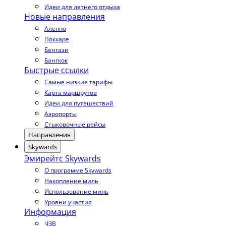
Идеи для летнего отдыха
Новые направления
Алеппо
Покхаре
Бенгази
Бангкок
Быстрые ссылки
Самые низкие тарифы
Карта маршрутов
Идеи для путешествий
Аэропорты
Стыковочные рейсы
Направления
Skywards
Эмирейтс Skywards
О программе Skywards
Накопление миль
Использование миль
Уровни участия
Информация
ЧЗВ