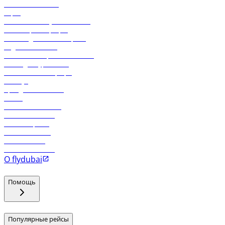
Свяжитесь с нами
Карго
Экологическая устойчивость
Онлайн-регистрация
Часто задаваемые вопросы
Отдел снабжения
Реклама на бортовой системе
Логин для турагентов
Самые низкие тарифы
Holidays
Аренда автомобиля
Отели
Работа в компании
Рейсы в Тбилиси
Рейсы в Эр-Рияд
Рейсы в Маскат
Рейсы в Мале
Рейсы в Коломбо
О flydubai
Помощь
Популярные рейсы