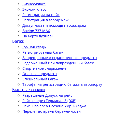
Бизнес-класс
Эконом-класс
Регистрация на рейс
Регистрация в городе
New
Доступность и помощь пассажирам
Boeing 737 MAX
На борту flydubai
Багаж
Ручная кладь
Регистрируемый багаж
Запрещенные и ограниченные предметы
Задержанный или поврежденный багаж
Спортивное снаряжение
Опасные предметы
Специальный багаж
Тарифы на регистрацию багажа в аэропорту
Быстрые ссылки
Разрешение Допуск на рейс
Рейсы через Терминал 3 (DXB)
Рейсы во время сезона Умры/Хаджа
Перелет во время беременности