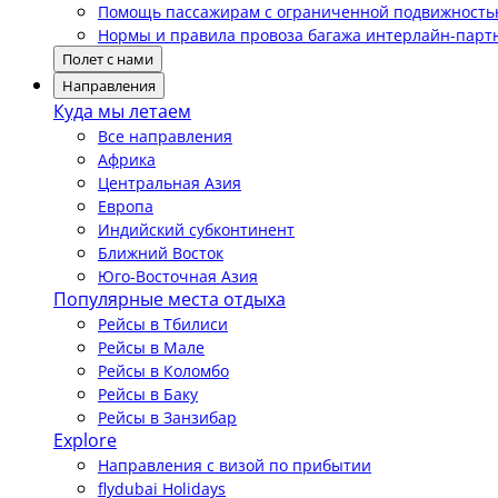
Помощь пассажирам с ограниченной подвижност
Нормы и правила провоза багажа интерлайн-парт
Полет с нами
Направления
Куда мы летаем
Все направления
Африка
Центральная Азия
Европа
Индийский субконтинент
Ближний Восток
Юго-Восточная Азия
Популярные места отдыха
Рейсы в Тбилиси
Рейсы в Мале
Рейсы в Коломбо
Рейсы в Баку
Рейсы в Занзибар
Explore
Направления с визой по прибытии
flydubai Holidays