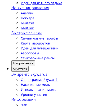
Идеи для летнего отдыха
Новые направления
Алеппо
Покхаре
Бенгази
Бангкок
Быстрые ссылки
Самые низкие тарифы
Карта маршрутов
Идеи для путешествий
Аэропорты
Стыковочные рейсы
Направления
Skywards
Эмирейтс Skywards
О программе Skywards
Накопление миль
Использование миль
Уровни участия
Информация
ЧЗВ