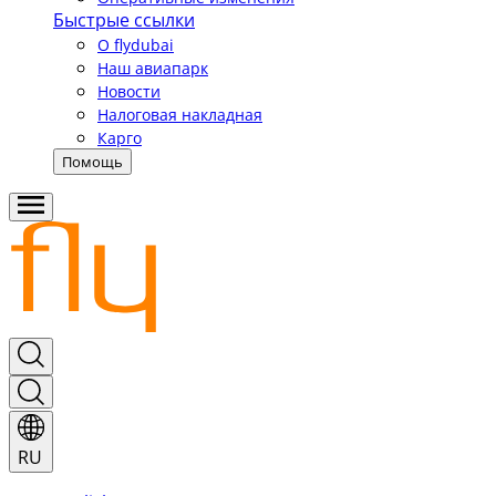
Быстрые ссылки
О flydubai
Наш авиапарк
Новости
Налоговая накладная
Карго
Помощь
RU