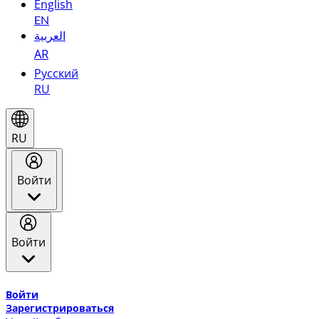
English
EN
العربية
AR
Русский
RU
RU
Войти
Войти
Добро пожаловать в Эмирейтс Skywards, программу лоя
Войти
Зарегистрироваться