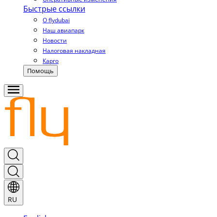
Быстрые ссылки
О flydubai
Наш авиапарк
Новости
Налоговая накладная
Карго
Помощь
RU