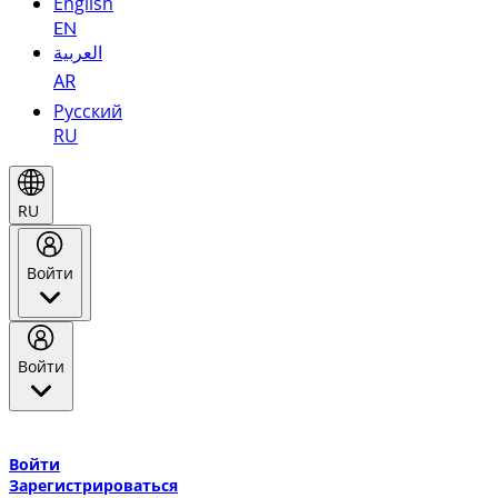
English
EN
العربية
AR
Русский
RU
RU
Войти
Войти
Добро пожаловать в Эмирейтс Skywards, программу лояльнос
авиакомпании Эмирейтс и теперь flydubai.
Войти
Зарегистрироваться