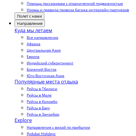
Помощь пассажирам с ограниченной подвижностью
Нормы и правила провоза багажа интерлайн-партнеров
Полет с нами
Направления
Куда мы летаем
Все направления
Африка
Центральная Азия
Европа
Индийский субконтинент
Ближний Восток
Юго-Восточная Азия
Популярные места отдыха
Рейсы в Тбилиси
Рейсы в Мале
Рейсы в Коломбо
Рейсы в Баку
Рейсы в Занзибар
Explore
Направления с визой по прибытии
flydubai Holidays