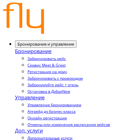
Бронирование и управление
Бронирование
Забронировать рейс
Сервис Meet & Greet
Регистрация на дому
Забронировать с промокодом
Забронируйте рейс + отель
Остановка в Дубае
New
Управление
Управление бронированием
Апгрейд до бизнес-класса
Онлайн регистрация
Отмены или изменения расписания рейсов
Доп. услуги
Дополнительные услуги