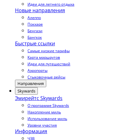
Идеи для летнего отдыха
Новые направления
Алеппо
Покхаре
Бенгази
Бангкок
Быстрые ссылки
Самые низкие тарифы
Карта маршрутов
Идеи для путешествий
Аэропорты
Стыковочные рейсы
Направления
Skywards
Эмирейтс Skywards
О программе Skywards
Накопление миль
Использование миль
Уровни участия
Информация
ЧЗВ