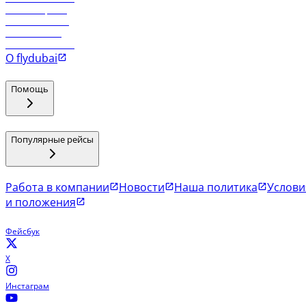
Рейсы в Эр-Рияд
Рейсы в Маскат
Рейсы в Мале
Рейсы в Коломбо
О flydubai
Помощь
Популярные рейсы
Работа в компании
Новости
Наша политика
Услови
и положения
Фейсбук
X
Инстаграм