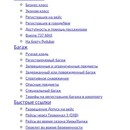
Бизнес-класс
Эконом-класс
Регистрация на рейс
Регистрация в городе
New
Доступность и помощь пассажирам
Boeing 737 MAX
На борту flydubai
Багаж
Ручная кладь
Регистрируемый багаж
Запрещенные и ограниченные предметы
Задержанный или поврежденный багаж
Спортивное снаряжение
Опасные предметы
Специальный багаж
Тарифы на регистрацию багажа в аэропорту
Быстрые ссылки
Разрешение Допуск на рейс
Рейсы через Терминал 3 (DXB)
Рейсы во время сезона Умры/Хаджа
Перелет во время беременности