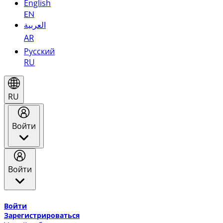
English
EN
العربية
AR
Русский
RU
RU
Войти
Войти
Добро пожаловать в Эмирейтс Skywards, программу лоя
Войти
Зарегистрироваться