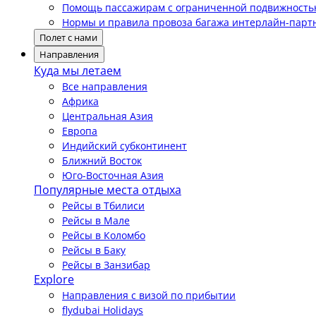
Помощь пассажирам с ограниченной подвижност
Нормы и правила провоза багажа интерлайн-парт
Полет с нами
Направления
Куда мы летаем
Все направления
Африка
Центральная Азия
Европа
Индийский субконтинент
Ближний Восток
Юго-Восточная Азия
Популярные места отдыха
Рейсы в Тбилиси
Рейсы в Мале
Рейсы в Коломбо
Рейсы в Баку
Рейсы в Занзибар
Explore
Направления с визой по прибытии
flydubai Holidays