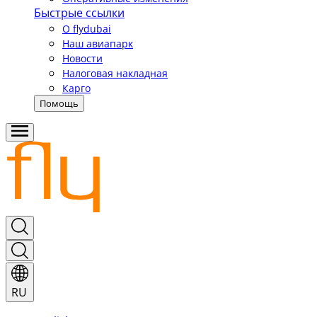
Быстрые ссылки
О flydubai
Наш авиапарк
Новости
Налоговая накладная
Карго
Помощь
RU