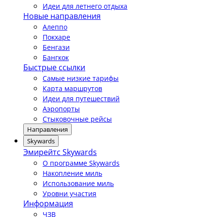
Идеи для летнего отдыха
Новые направления
Алеппо
Покхаре
Бенгази
Бангкок
Быстрые ссылки
Самые низкие тарифы
Карта маршрутов
Идеи для путешествий
Аэропорты
Стыковочные рейсы
Направления
Skywards
Эмирейтс Skywards
О программе Skywards
Накопление миль
Использование миль
Уровни участия
Информация
ЧЗВ