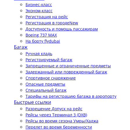
Бизнес-класс
Эконом-класс
Регистрация на рейс
Регистрация в городе
New
Доступность и помощь пассажирам
Boeing 737 MAX
На борту flydubai
Багаж
Ручная кладь
Регистрируемый багаж
Запрещенные и ограниченные предметы
Задержанный или поврежденный багаж
Спортивное снаряжение
Опасные предметы
Специальный багаж
Тарифы на регистрацию багажа в аэропорту
Быстрые ссылки
Разрешение Допуск на рейс
Рейсы через Терминал 3 (DXB)
Рейсы во время сезона Умры/Хаджа
Перелет во время беременности