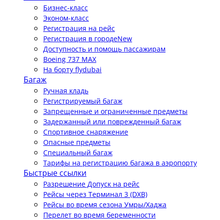
Бизнес-класс
Эконом-класс
Регистрация на рейс
Регистрация в городе
New
Доступность и помощь пассажирам
Boeing 737 MAX
На борту flydubai
Багаж
Ручная кладь
Регистрируемый багаж
Запрещенные и ограниченные предметы
Задержанный или поврежденный багаж
Спортивное снаряжение
Опасные предметы
Специальный багаж
Тарифы на регистрацию багажа в аэропорту
Быстрые ссылки
Разрешение Допуск на рейс
Рейсы через Терминал 3 (DXB)
Рейсы во время сезона Умры/Хаджа
Перелет во время беременности