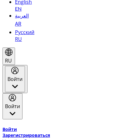
English
EN
العربية
AR
Русский
RU
RU
Войти
Войти
Добро пожаловать в Эмирейтс Skywards, программу лоя
Войти
Зарегистрироваться