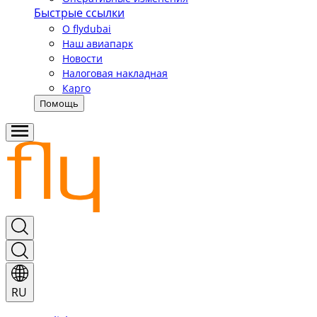
Быстрые ссылки
О flydubai
Наш авиапарк
Новости
Налоговая накладная
Карго
Помощь
RU