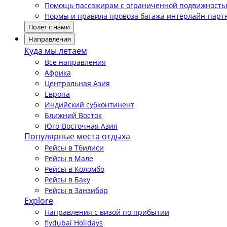
Помощь пассажирам с ограниченной подвижност
Нормы и правила провоза багажа интерлайн-парт
Полет с нами
Направления
Куда мы летаем
Все направления
Африка
Центральная Азия
Европа
Индийский субконтинент
Ближний Восток
Юго-Восточная Азия
Популярные места отдыха
Рейсы в Тбилиси
Рейсы в Мале
Рейсы в Коломбо
Рейсы в Баку
Рейсы в Занзибар
Explore
Направления с визой по прибытии
flydubai Holidays