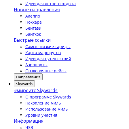
Идеи для летнего отдыха
Новые направления
Алеппо
Покхаре
Бенгази
Бангкок
Быстрые ссылки
Самые низкие тарифы
Карта маршрутов
Идеи для путешествий
Аэропорты
Стыковочные рейсы
Направления
Skywards
Эмирейтс Skywards
О программе Skywards
Накопление миль
Использование миль
Уровни участия
Информация
ЧЗВ