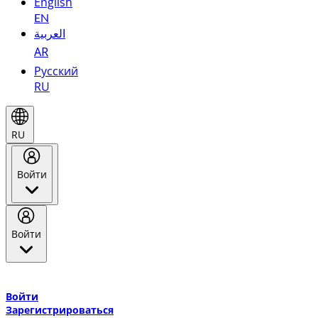
English
EN
العربية
AR
Русский
RU
RU
Войти
Войти
Добро пожаловать в Эмирейтс Skywards, программу лояльнос
авиакомпании Эмирейтс и теперь flydubai.
Войти
Зарегистрироваться