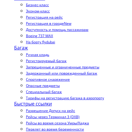
Бизнес-класс
Эконом-класс
Регистрация на рейс
Регистрация в городе
New
Доступность и помощь пассажирам
Boeing 737 MAX
На борту flydubai
Багаж
Ручная кладь
Регистрируемый багаж
Запрещенные и ограниченные предметы
Задержанный или поврежденный багаж
Спортивное снаряжение
Опасные предметы
Специальный багаж
Тарифы на регистрацию багажа в аэропорту
Быстрые ссылки
Разрешение Допуск на рейс
Рейсы через Терминал 3 (DXB)
Рейсы во время сезона Умры/Хаджа
Перелет во время беременности