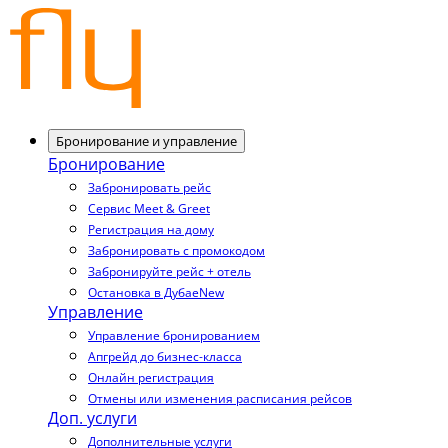
Бронирование и управление
Бронирование
Забронировать рейс
Сервис Meet & Greet
Регистрация на дому
Забронировать с промокодом
Забронируйте рейс + отель
Остановка в Дубае
New
Управление
Управление бронированием
Апгрейд до бизнес-класса
Онлайн регистрация
Отмены или изменения расписания рейсов
Доп. услуги
Дополнительные услуги