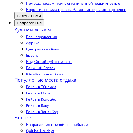
Помощь пассажирам с ограниченной подвижностью
Нормы и правила провоза багажа интерлайн-партнеров
Полет с нами
Направления
Куда мы летаем
Все направления
Африка
Центральная Азия
Европа
Индийский субконтинент
Ближний Восток
Юго-Восточная Азия
Популярные места отдыха
Рейсы в Тбилиси
Рейсы в Мале
Рейсы в Коломбо
Рейсы в Баку
Рейсы в Занзибар
Explore
Направления с визой по прибытии
flydubai Holidays