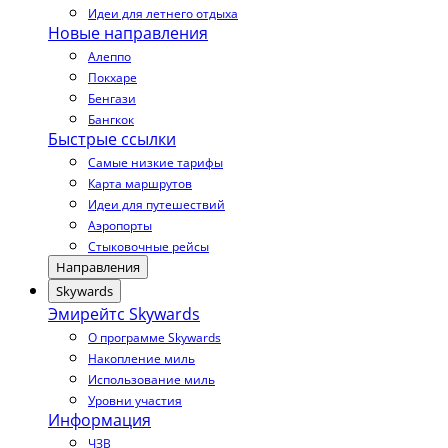
Идеи для летнего отдыха
Новые направления
Алеппо
Покхаре
Бенгази
Бангкок
Быстрые ссылки
Самые низкие тарифы
Карта маршрутов
Идеи для путешествий
Аэропорты
Стыковочные рейсы
Направления
Skywards
Эмирейтс Skywards
О программе Skywards
Накопление миль
Использование миль
Уровни участия
Информация
ЧЗВ