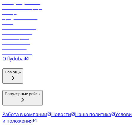
Логин для турагентов
Самые низкие тарифы
Holidays
Аренда автомобиля
Отели
Работа в компании
Рейсы в Тбилиси
Рейсы в Эр-Рияд
Рейсы в Маскат
Рейсы в Мале
Рейсы в Коломбо
О flydubai
Помощь
Популярные рейсы
Работа в компании
Новости
Наша политика
Услови
и положения