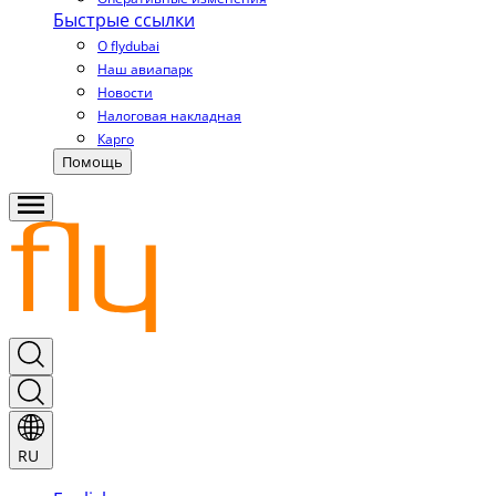
Быстрые ссылки
О flydubai
Наш авиапарк
Новости
Налоговая накладная
Карго
Помощь
RU