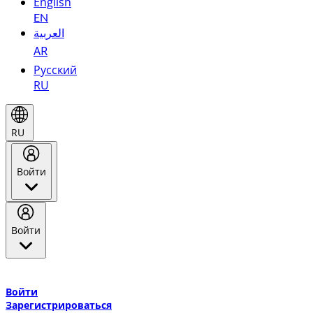
English
EN
العربية
AR
Русский
RU
RU
Войти
Войти
Добро пожаловать в Эмирейтс Skywards, программу лояльнос
авиакомпании Эмирейтс и теперь flydubai.
Войти
Зарегистрироваться