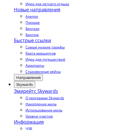
Идеи для летнего отдыха
Новые направления
Алеппо
Покхаре
Бенгази
Бангкок
Быстрые ссылки
Самые низкие тарифы
Карта маршрутов
Идеи для путешествий
Аэропорты
Стыковочные рейсы
Направления
Skywards
Эмирейтс Skywards
О программе Skywards
Накопление миль
Использование миль
Уровни участия
Информация
ЧЗВ