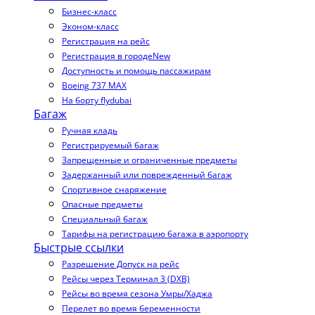
Бизнес-класс
Эконом-класс
Регистрация на рейс
Регистрация в городе
New
Доступность и помощь пассажирам
Boeing 737 MAX
На борту flydubai
Багаж
Ручная кладь
Регистрируемый багаж
Запрещенные и ограниченные предметы
Задержанный или поврежденный багаж
Спортивное снаряжение
Опасные предметы
Специальный багаж
Тарифы на регистрацию багажа в аэропорту
Быстрые ссылки
Разрешение Допуск на рейс
Рейсы через Терминал 3 (DXB)
Рейсы во время сезона Умры/Хаджа
Перелет во время беременности