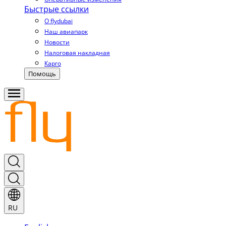
Быстрые ссылки
О flydubai
Наш авиапарк
Новости
Налоговая накладная
Карго
Помощь
RU