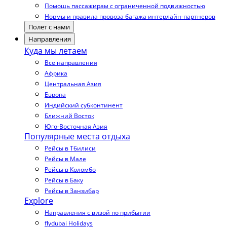
Помощь пассажирам с ограниченной подвижностью
Нормы и правила провоза багажа интерлайн-партнеров
Полет с нами
Направления
Куда мы летаем
Все направления
Африка
Центральная Азия
Европа
Индийский субконтинент
Ближний Восток
Юго-Восточная Азия
Популярные места отдыха
Рейсы в Тбилиси
Рейсы в Мале
Рейсы в Коломбо
Рейсы в Баку
Рейсы в Занзибар
Explore
Направления с визой по прибытии
flydubai Holidays