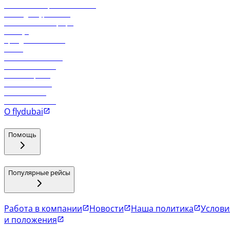
Реклама на бортовой системе
Логин для турагентов
Самые низкие тарифы
Holidays
Аренда автомобиля
Отели
Работа в компании
Рейсы в Тбилиси
Рейсы в Эр-Рияд
Рейсы в Маскат
Рейсы в Мале
Рейсы в Коломбо
О flydubai
Помощь
Популярные рейсы
Работа в компании
Новости
Наша политика
Услови
и положения