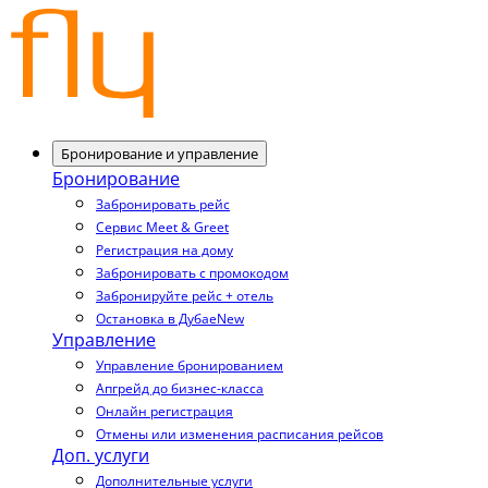
Бронирование и управление
Бронирование
Забронировать рейс
Сервис Meet & Greet
Регистрация на дому
Забронировать с промокодом
Забронируйте рейс + отель
Остановка в Дубае
New
Управление
Управление бронированием
Апгрейд до бизнес-класса
Онлайн регистрация
Отмены или изменения расписания рейсов
Доп. услуги
Дополнительные услуги