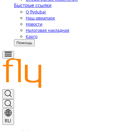
Быстрые ссылки
О flydubai
Наш авиапарк
Новости
Налоговая накладная
Карго
Помощь
RU