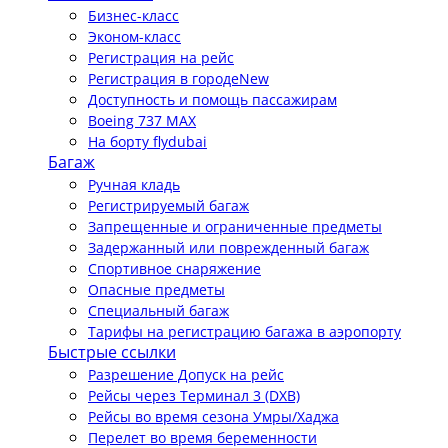
Бизнес-класс
Эконом-класс
Регистрация на рейс
Регистрация в городе
New
Доступность и помощь пассажирам
Boeing 737 MAX
На борту flydubai
Багаж
Ручная кладь
Регистрируемый багаж
Запрещенные и ограниченные предметы
Задержанный или поврежденный багаж
Спортивное снаряжение
Опасные предметы
Специальный багаж
Тарифы на регистрацию багажа в аэропорту
Быстрые ссылки
Разрешение Допуск на рейс
Рейсы через Терминал 3 (DXB)
Рейсы во время сезона Умры/Хаджа
Перелет во время беременности