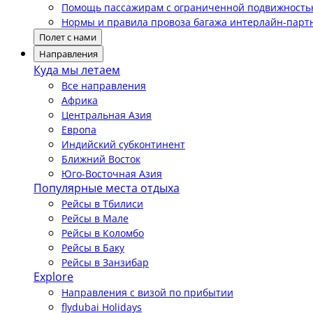
Помощь пассажирам с ограниченной подвижност
Нормы и правила провоза багажа интерлайн-парт
Полет с нами
Направления
Куда мы летаем
Все направления
Африка
Центральная Азия
Европа
Индийский субконтинент
Ближний Восток
Юго-Восточная Азия
Популярные места отдыха
Рейсы в Тбилиси
Рейсы в Мале
Рейсы в Коломбо
Рейсы в Баку
Рейсы в Занзибар
Explore
Направления с визой по прибытии
flydubai Holidays