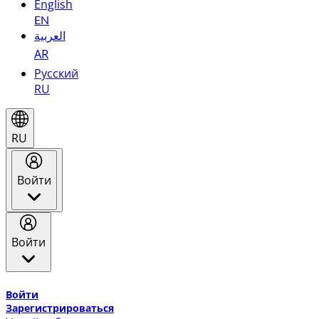
English
EN
العربية
AR
Русский
RU
RU
Войти
Войти
Добро пожаловать в Эмирейтс Skywards, программу лоя
Войти
Зарегистрироваться