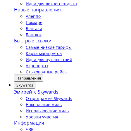
Идеи для летнего отдыха
Новые направления
Алеппо
Покхаре
Бенгази
Бангкок
Быстрые ссылки
Самые низкие тарифы
Карта маршрутов
Идеи для путешествий
Аэропорты
Стыковочные рейсы
Направления
Skywards
Эмирейтс Skywards
О программе Skywards
Накопление миль
Использование миль
Уровни участия
Информация
ЧЗВ