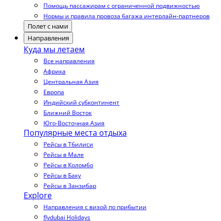
Помощь пассажирам с ограниченной подвижностью
Нормы и правила провоза багажа интерлайн-партнеров
Полет с нами
Направления
Куда мы летаем
Все направления
Африка
Центральная Азия
Европа
Индийский субконтинент
Ближний Восток
Юго-Восточная Азия
Популярные места отдыха
Рейсы в Тбилиси
Рейсы в Мале
Рейсы в Коломбо
Рейсы в Баку
Рейсы в Занзибар
Explore
Направления с визой по прибытии
flydubai Holidays