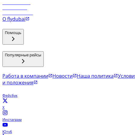
Рейсы в Маскат
Рейсы в Мале
Рейсы в Коломбо
О flydubai
Помощь
Популярные рейсы
Работа в компании
Новости
Наша политика
Услови
и положения
Фейсбук
X
Инстаграм
Ютуб