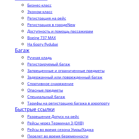
Бизнес-класс
Эконом-класс
Регистрация на рейс
Регистрация в городе
New
Доступность и помощь пассажирам
Boeing 737 MAX
На борту flydubai
Багаж
Ручная кладь
Регистрируемый багаж
Запрещенные и ограниченные предметы
Задержанный или поврежденный багаж
Спортивное снаряжение
Опасные предметы
Специальный багаж
Тарифы на регистрацию багажа в аэропорту
Быстрые ссылки
Разрешение Допуск на рейс
Рейсы через Терминал 3 (DXB)
Рейсы во время сезона Умры/Хаджа
Перелет во время беременности