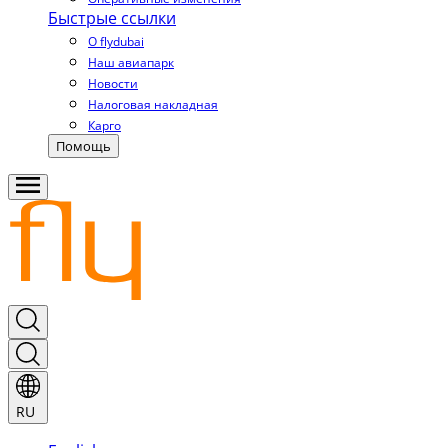
Быстрые ссылки
О flydubai
Наш авиапарк
Новости
Налоговая накладная
Карго
Помощь
RU