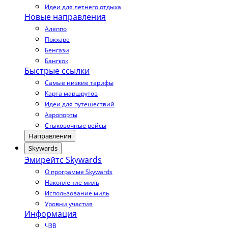
Идеи для летнего отдыха
Новые направления
Алеппо
Покхаре
Бенгази
Бангкок
Быстрые ссылки
Самые низкие тарифы
Карта маршрутов
Идеи для путешествий
Аэропорты
Стыковочные рейсы
Направления
Skywards
Эмирейтс Skywards
О программе Skywards
Накопление миль
Использование миль
Уровни участия
Информация
ЧЗВ