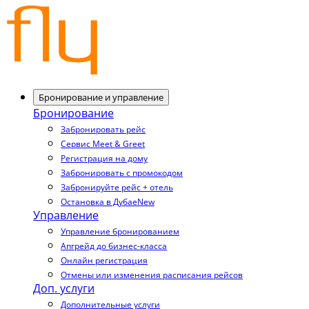
Бронирование и управление
Бронирование
Забронировать рейс
Сервис Meet & Greet
Регистрация на дому
Забронировать с промокодом
Забронируйте рейс + отель
Остановка в Дубае
New
Управление
Управление бронированием
Апгрейд до бизнес-класса
Онлайн регистрация
Отмены или изменения расписания рейсов
Доп. услуги
Дополнительные услуги