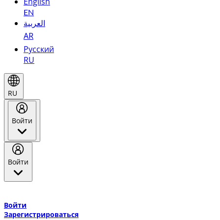
English
EN
العربية
AR
Русский
RU
RU
Войти
Войти
Добро пожаловать в Эмирейтс Skywards, программу лояльнос
авиакомпании Эмирейтс и теперь flydubai.
Войти
Зарегистрироваться