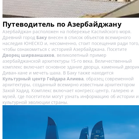
Путеводитель по Азербайджану
Азербайджан расположен на побережье Каспийского моря.
Древний город
Баку
внесен в список объектов всемирного
наследия ЮНЕСКО и, несомненно, стоит посещения ради того
чтобы ознакомиться с историей Азербайджана. Посетите
Дворец ширваншахов
, великолепный пример
азербайджанской архитектуры 15-го века. Величественный
комплекс включает основное здание дворца, каменный двори
Диван-хане и мечеть шаха. В Баку также находится
Культурный центр Гейдара Алиева
, образец современной
архитектуры, созданный всемирно известным архитектором
Захой Хадид. Комплекс включает конгресс-центр, галерею и
музей, где посетители могут узнать информацию об истории и
культурной эволюции страны.