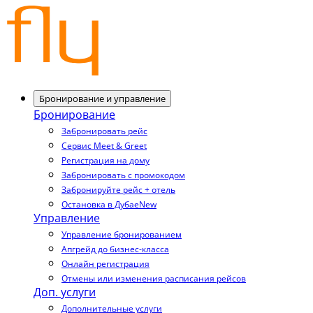
Бронирование и управление
Бронирование
Забронировать рейс
Сервис Meet & Greet
Регистрация на дому
Забронировать с промокодом
Забронируйте рейс + отель
Остановка в Дубае
New
Управление
Управление бронированием
Апгрейд до бизнес-класса
Онлайн регистрация
Отмены или изменения расписания рейсов
Доп. услуги
Дополнительные услуги