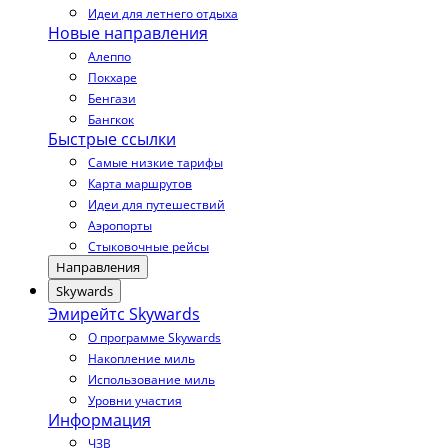
Идеи для летнего отдыха
Новые направления
Алеппо
Покхаре
Бенгази
Бангкок
Быстрые ссылки
Самые низкие тарифы
Карта маршрутов
Идеи для путешествий
Аэропорты
Стыковочные рейсы
Направления
Skywards
Эмирейтс Skywards
О программе Skywards
Накопление миль
Использование миль
Уровни участия
Информация
ЧЗВ