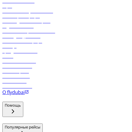
Свяжитесь с нами
Карго
Экологическая устойчивость
Онлайн-регистрация
Часто задаваемые вопросы
Отдел снабжения
Реклама на бортовой системе
Логин для турагентов
Самые низкие тарифы
Holidays
Аренда автомобиля
Отели
Работа в компании
Рейсы в Тбилиси
Рейсы в Эр-Рияд
Рейсы в Маскат
Рейсы в Мале
Рейсы в Коломбо
О flydubai
Помощь
Популярные рейсы