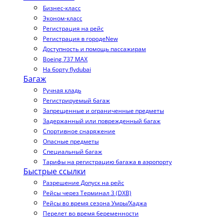
Бизнес-класс
Эконом-класс
Регистрация на рейс
Регистрация в городе
New
Доступность и помощь пассажирам
Boeing 737 MAX
На борту flydubai
Багаж
Ручная кладь
Регистрируемый багаж
Запрещенные и ограниченные предметы
Задержанный или поврежденный багаж
Спортивное снаряжение
Опасные предметы
Специальный багаж
Тарифы на регистрацию багажа в аэропорту
Быстрые ссылки
Разрешение Допуск на рейс
Рейсы через Терминал 3 (DXB)
Рейсы во время сезона Умры/Хаджа
Перелет во время беременности