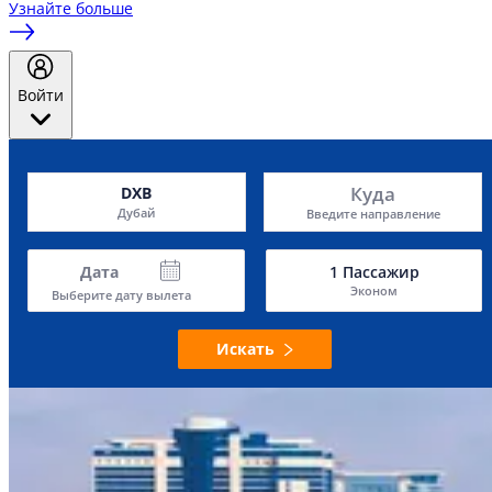
Узнайте больше
Войти
Куда
DXB
Дубай
Введите направление
Дата
1
Пассажир
Эконом
Выберите дату вылета
Искать