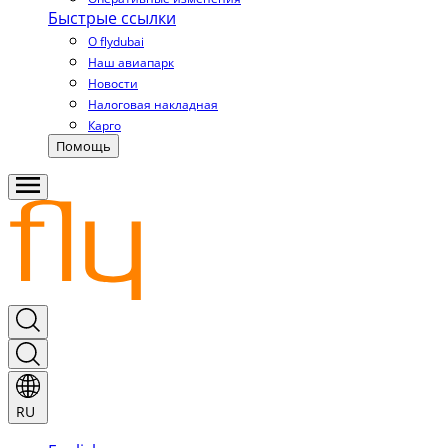
Быстрые ссылки
О flydubai
Наш авиапарк
Новости
Налоговая накладная
Карго
Помощь
RU