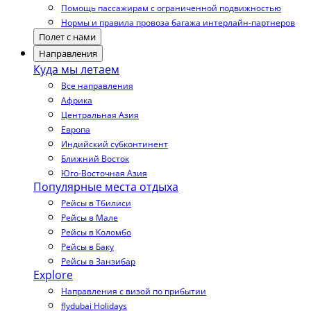
Помощь пассажирам с ограниченной подвижностью
Нормы и правила провоза багажа интерлайн-партнеров
Полет с нами
Направления
Куда мы летаем
Все направления
Африка
Центральная Азия
Европа
Индийский субконтинент
Ближний Восток
Юго-Восточная Азия
Популярные места отдыха
Рейсы в Тбилиси
Рейсы в Мале
Рейсы в Коломбо
Рейсы в Баку
Рейсы в Занзибар
Explore
Направления с визой по прибытии
flydubai Holidays