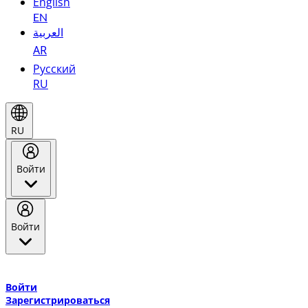
English
EN
العربية
AR
Русский
RU
RU
Войти
Войти
Добро пожаловать в Эмирейтс Skywards, программу лояльнос
авиакомпании Эмирейтс и теперь flydubai.
Войти
Зарегистрироваться