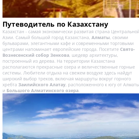
Путеводитель по Казахстану
Казахстан - самая экономически развитая страна Центрально
Азии. Самый большой город Казахстана,
Алматы
, своими
бульварами, элегантными кафе и современными торговыми
центрами напоминает европейские города. Посетите
Свято-
Вознесенский собор Зенкова
, шедевр архитектуры,
построенный из дерева. На территории Казахстана
располагаются прекрасные озера и величественные горные
системы. Любители отдыха на свежем воздухе здесь найдут
широкий выбор треков, включая маршруты вокруг горного
хребта
Заилийского Алатау
, расположенного к югу от Алматы
и
Большого Алматинского озера
.