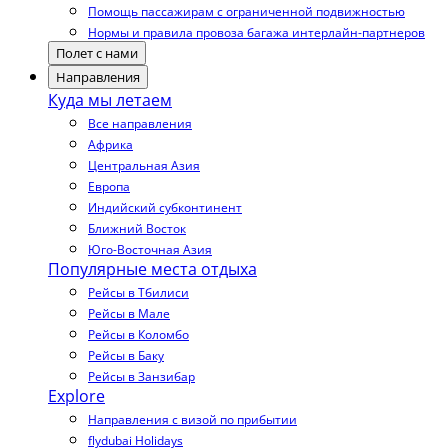
Помощь пассажирам с ограниченной подвижностью
Нормы и правила провоза багажа интерлайн-партнеров
Полет с нами
Направления
Куда мы летаем
Все направления
Африка
Центральная Азия
Европа
Индийский субконтинент
Ближний Восток
Юго-Восточная Азия
Популярные места отдыха
Рейсы в Тбилиси
Рейсы в Мале
Рейсы в Коломбо
Рейсы в Баку
Рейсы в Занзибар
Explore
Направления с визой по прибытии
flydubai Holidays