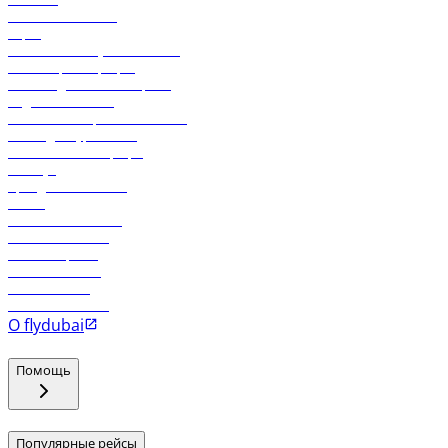
Свяжитесь с нами
Карго
Экологическая устойчивость
Онлайн-регистрация
Часто задаваемые вопросы
Отдел снабжения
Реклама на бортовой системе
Логин для турагентов
Самые низкие тарифы
Holidays
Аренда автомобиля
Отели
Работа в компании
Рейсы в Тбилиси
Рейсы в Эр-Рияд
Рейсы в Маскат
Рейсы в Мале
Рейсы в Коломбо
О flydubai
Помощь
Популярные рейсы