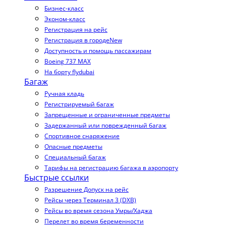
Бизнес-класс
Эконом-класс
Регистрация на рейс
Регистрация в городе
New
Доступность и помощь пассажирам
Boeing 737 MAX
На борту flydubai
Багаж
Ручная кладь
Регистрируемый багаж
Запрещенные и ограниченные предметы
Задержанный или поврежденный багаж
Спортивное снаряжение
Опасные предметы
Специальный багаж
Тарифы на регистрацию багажа в аэропорту
Быстрые ссылки
Разрешение Допуск на рейс
Рейсы через Терминал 3 (DXB)
Рейсы во время сезона Умры/Хаджа
Перелет во время беременности