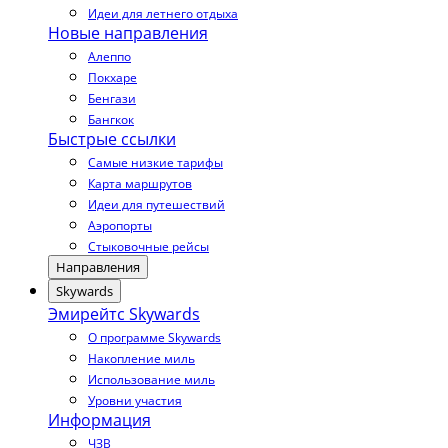
Идеи для летнего отдыха
Новые направления
Алеппо
Покхаре
Бенгази
Бангкок
Быстрые ссылки
Самые низкие тарифы
Карта маршрутов
Идеи для путешествий
Аэропорты
Стыковочные рейсы
Направления
Skywards
Эмирейтс Skywards
О программе Skywards
Накопление миль
Использование миль
Уровни участия
Информация
ЧЗВ