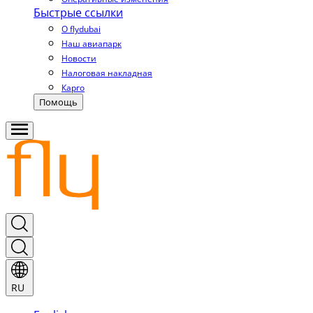
Быстрые ссылки
О flydubai
Наш авиапарк
Новости
Налоговая накладная
Карго
Помощь
RU