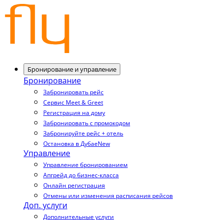
Бронирование и управление
Бронирование
Забронировать рейс
Сервис Meet & Greet
Регистрация на дому
Забронировать с промокодом
Забронируйте рейс + отель
Остановка в Дубае
New
Управление
Управление бронированием
Апгрейд до бизнес-класса
Онлайн регистрация
Отмены или изменения расписания рейсов
Доп. услуги
Дополнительные услуги