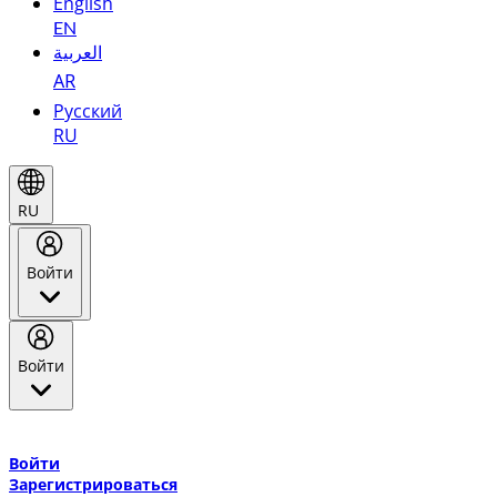
English
EN
العربية
AR
Русский
RU
RU
Войти
Войти
Добро пожаловать в Эмирейтс Skywards, программу лояльнос
авиакомпании Эмирейтс и теперь flydubai.
Войти
Зарегистрироваться