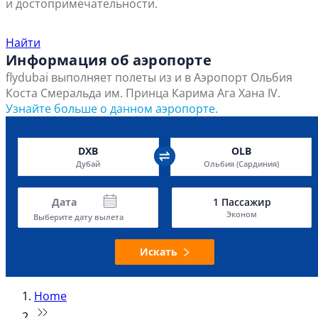
и достопримечательности.
Найти ближайший офис продаж
Найти
Информация об аэропорте
flydubai выполняет полеты из и в Аэропорт Ольбия
Коста Смеральда им. Принца Карима Ага Хана IV.
Узнайте больше о данном аэропорте.
DXB
OLB
Дубай
Ольбия (Сардиния)
Дата
1
Пассажир
Эконом
Выберите дату вылета
Искать
Home