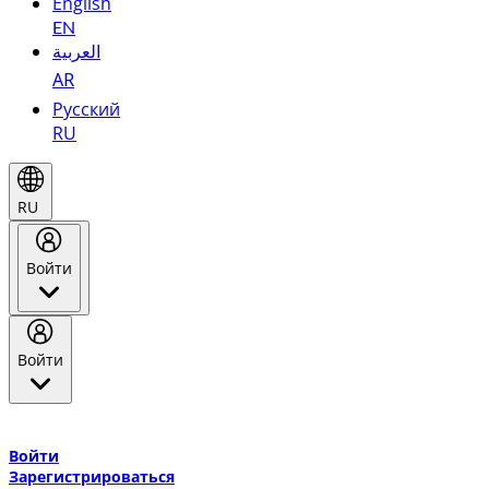
English
EN
العربية
AR
Русский
RU
RU
Войти
Войти
Добро пожаловать в Эмирейтс Skywards, программу лояльнос
авиакомпании Эмирейтс и теперь flydubai.
Войти
Зарегистрироваться