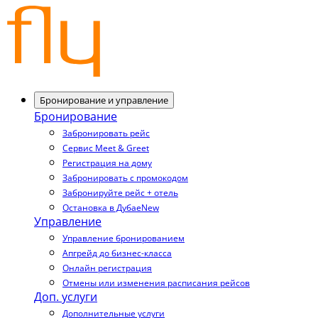
Бронирование и управление
Бронирование
Забронировать рейс
Сервис Meet & Greet
Регистрация на дому
Забронировать с промокодом
Забронируйте рейс + отель
Остановка в Дубае
New
Управление
Управление бронированием
Апгрейд до бизнес-класса
Онлайн регистрация
Отмены или изменения расписания рейсов
Доп. услуги
Дополнительные услуги