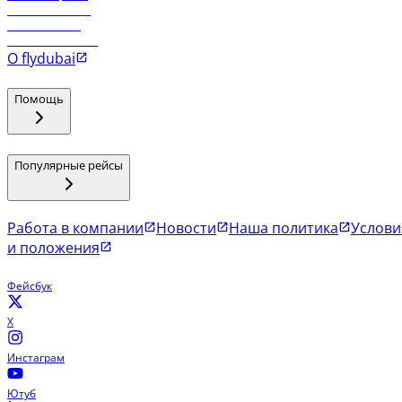
Рейсы в Маскат
Рейсы в Мале
Рейсы в Коломбо
О flydubai
Помощь
Популярные рейсы
Работа в компании
Новости
Наша политика
Услови
и положения
Фейсбук
X
Инстаграм
Ютуб