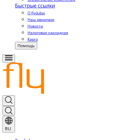
Быстрые ссылки
О flydubai
Наш авиапарк
Новости
Налоговая накладная
Карго
Помощь
RU