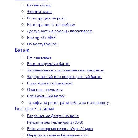
Бизнес-класс
Эконом-класс
Регистрация на рейс
Регистрация в городе
New
Доступность и помощь пассажирам
Boeing 737 MAX
На борту flydubai
Багаж
Ручная кладь
Регистрируемый багаж
Запрещенные и ограниченные предметы
Задержанный или поврежденный багаж
Спортивное снаряжение
Опасные предметы
Специальный багаж
Тарифы на регистрацию багажа в аэропорту
Быстрые ссылки
Разрешение Допуск на рейс
Рейсы через Терминал 3 (DXB)
Рейсы во время сезона Умры/Хаджа
Перелет во время беременности