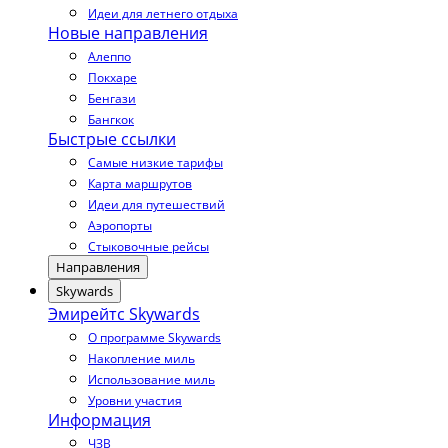
Идеи для летнего отдыха
Новые направления
Алеппо
Покхаре
Бенгази
Бангкок
Быстрые ссылки
Самые низкие тарифы
Карта маршрутов
Идеи для путешествий
Аэропорты
Стыковочные рейсы
Направления
Skywards
Эмирейтс Skywards
О программе Skywards
Накопление миль
Использование миль
Уровни участия
Информация
ЧЗВ