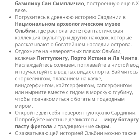
базилику Сан-Симпличио
, построенную еще в X
веке.
Погрузитесь в древнюю историю Сардинии в
Национальном археологическом музее
Ольбии
, где располагается фантастическая
коллекция скульптур и других находок, которые
рассказывают о богатейшем наследии острова.
Отдохните на невероятных пляжах Ольбии,
включая
Питтулонгу, Порто Истана и Ла Чинта
.
Наслаждайтесь солнцем, поплавайте в чистой вод
и поучаствуйте в водных видах спорта. Займитесь
сноркелингом, плаванием на каяке,
виндсерфингом, кайтсерфингом, сапсерфингом
или нырните вместе с гидом в морскую глубину,
чтобы познакомиться с богатым подводным
миром.
Откройте для себя невероятную кухню Сардинии.
Попробуйте местные деликатесы ―
икру ботаргу
пасту фрегола
и традиционные
сыры
.
С захватывающей историей Ольбии можно также