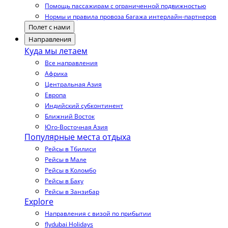
Помощь пассажирам с ограниченной подвижностью
Нормы и правила провоза багажа интерлайн-партнеров
Полет с нами
Направления
Куда мы летаем
Все направления
Африка
Центральная Азия
Европа
Индийский субконтинент
Ближний Восток
Юго-Восточная Азия
Популярные места отдыха
Рейсы в Тбилиси
Рейсы в Мале
Рейсы в Коломбо
Рейсы в Баку
Рейсы в Занзибар
Explore
Направления с визой по прибытии
flydubai Holidays