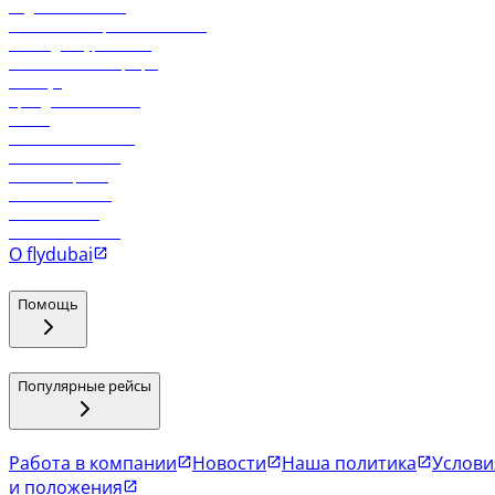
Отдел снабжения
Реклама на бортовой системе
Логин для турагентов
Самые низкие тарифы
Holidays
Аренда автомобиля
Отели
Работа в компании
Рейсы в Тбилиси
Рейсы в Эр-Рияд
Рейсы в Маскат
Рейсы в Мале
Рейсы в Коломбо
О flydubai
Помощь
Популярные рейсы
Работа в компании
Новости
Наша политика
Услови
и положения