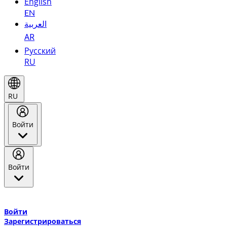
English
EN
العربية
AR
Русский
RU
RU
Войти
Войти
Добро пожаловать в Эмирейтс Skywards, программу лояльнос
авиакомпании Эмирейтс и теперь flydubai.
Войти
Зарегистрироваться