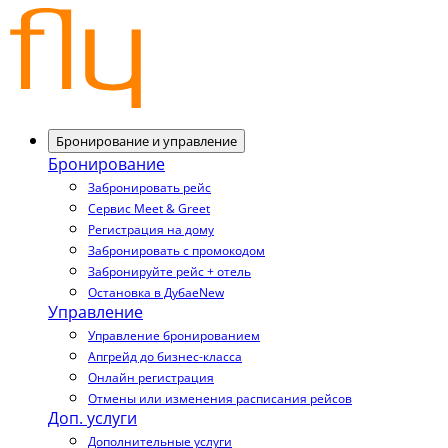
Бронирование и управление
Бронирование
Забронировать рейс
Сервис Meet & Greet
Регистрация на дому
Забронировать с промокодом
Забронируйте рейс + отель
Остановка в Дубае
New
Управление
Управление бронированием
Апгрейд до бизнес-класса
Онлайн регистрация
Отмены или изменения расписания рейсов
Доп. услуги
Дополнительные услуги