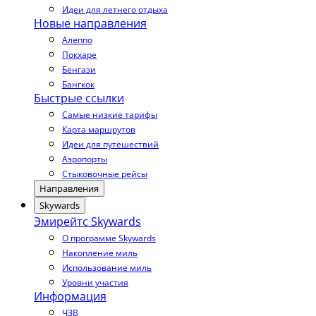
Идеи для летнего отдыха
Новые направления
Алеппо
Покхаре
Бенгази
Бангкок
Быстрые ссылки
Самые низкие тарифы
Карта маршрутов
Идеи для путешествий
Аэропорты
Стыковочные рейсы
Направления
Skywards
Эмирейтс Skywards
О программе Skywards
Накопление миль
Использование миль
Уровни участия
Информация
ЧЗВ