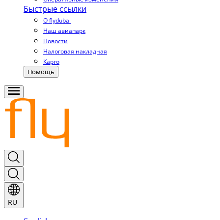
Быстрые ссылки
О flydubai
Наш авиапарк
Новости
Налоговая накладная
Карго
Помощь
RU