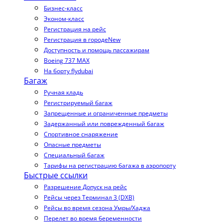
Бизнес-класс
Эконом-класс
Регистрация на рейс
Регистрация в городе
New
Доступность и помощь пассажирам
Boeing 737 MAX
На борту flydubai
Багаж
Ручная кладь
Регистрируемый багаж
Запрещенные и ограниченные предметы
Задержанный или поврежденный багаж
Спортивное снаряжение
Опасные предметы
Специальный багаж
Тарифы на регистрацию багажа в аэропорту
Быстрые ссылки
Разрешение Допуск на рейс
Рейсы через Терминал 3 (DXB)
Рейсы во время сезона Умры/Хаджа
Перелет во время беременности