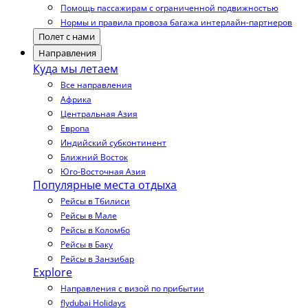
Помощь пассажирам с ограниченной подвижностью
Нормы и правила провоза багажа интерлайн-партнеров
Полет с нами
Направления
Куда мы летаем
Все направления
Африка
Центральная Азия
Европа
Индийский субконтинент
Ближний Восток
Юго-Восточная Азия
Популярные места отдыха
Рейсы в Тбилиси
Рейсы в Мале
Рейсы в Коломбо
Рейсы в Баку
Рейсы в Занзибар
Explore
Направления с визой по прибытии
flydubai Holidays