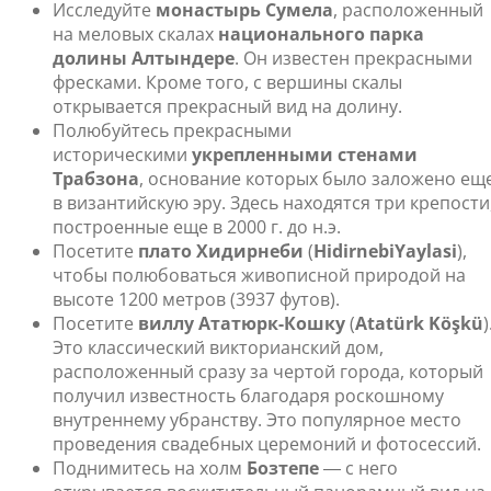
Исследуйте
монастырь Сумела
, расположенный
на меловых скалах
национального парка
долины Алтындере
. Он известен прекрасными
фресками. Кроме того, с вершины скалы
открывается прекрасный вид на долину.
Полюбуйтесь прекрасными
историческими
укрепленными стенами
Трабзона
, основание которых было заложено ещ
в византийскую эру. Здесь находятся три крепости
построенные еще в 2000 г. до н.э.
Посетите
плато Хидирнеби
(
HidirnebiYaylasi
),
чтобы полюбоваться живописной природой на
высоте 1200 метров (3937 футов).
Посетите
виллу Ататюрк-Кошку
(
Atatürk Köşkü
)
Это классический викторианский дом,
расположенный сразу за чертой города, который
получил известность благодаря роскошному
внутреннему убранству. Это популярное место
проведения свадебных церемоний и фотосессий.
Поднимитесь на холм
Бозтепе
― с него