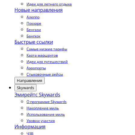
Идеи для летнего отдыха
Новые направления
Алеппо
Покхаре
Бенгази
Бангкок
Быстрые ссылки
Самые низкие тарифы
Карта маршрутов
Идеи для путешествий
Аэропорты
Стыковочные рейсы
Направления
Skywards
Эмирейтс Skywards
О программе Skywards
Накопление миль
Использование миль
Уровни участия
Информация
ЧЗВ