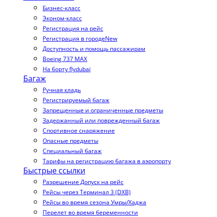
Бизнес-класс
Эконом-класс
Регистрация на рейс
Регистрация в городе
New
Доступность и помощь пассажирам
Boeing 737 MAX
На борту flydubai
Багаж
Ручная кладь
Регистрируемый багаж
Запрещенные и ограниченные предметы
Задержанный или поврежденный багаж
Спортивное снаряжение
Опасные предметы
Специальный багаж
Тарифы на регистрацию багажа в аэропорту
Быстрые ссылки
Разрешение Допуск на рейс
Рейсы через Терминал 3 (DXB)
Рейсы во время сезона Умры/Хаджа
Перелет во время беременности