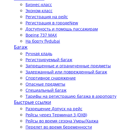
Бизнес-класс
Эконом-класс
Регистрация на рейс
Регистрация в городе
New
Доступность и помощь пассажирам
Boeing 737 MAX
На борту flydubai
Багаж
Ручная кладь
Регистрируемый багаж
Запрещенные и ограниченные предметы
Задержанный или поврежденный багаж
Спортивное снаряжение
Опасные предметы
Специальный багаж
Тарифы на регистрацию багажа в аэропорту
Быстрые ссылки
Разрешение Допуск на рейс
Рейсы через Терминал 3 (DXB)
Рейсы во время сезона Умры/Хаджа
Перелет во время беременности