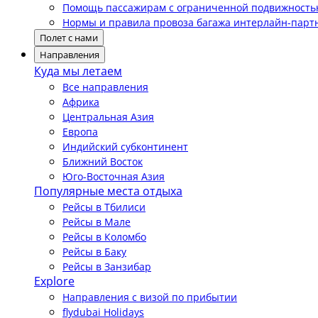
Помощь пассажирам с ограниченной подвижност
Нормы и правила провоза багажа интерлайн-парт
Полет с нами
Направления
Куда мы летаем
Все направления
Африка
Центральная Азия
Европа
Индийский субконтинент
Ближний Восток
Юго-Восточная Азия
Популярные места отдыха
Рейсы в Тбилиси
Рейсы в Мале
Рейсы в Коломбо
Рейсы в Баку
Рейсы в Занзибар
Explore
Направления с визой по прибытии
flydubai Holidays