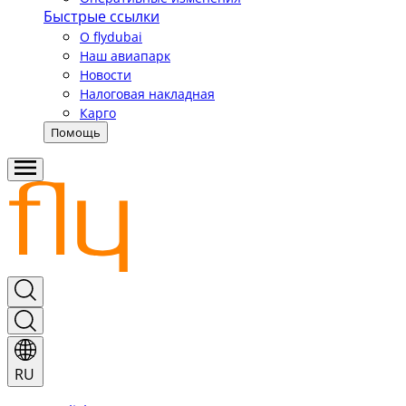
Быстрые ссылки
О flydubai
Наш авиапарк
Новости
Налоговая накладная
Карго
Помощь
RU