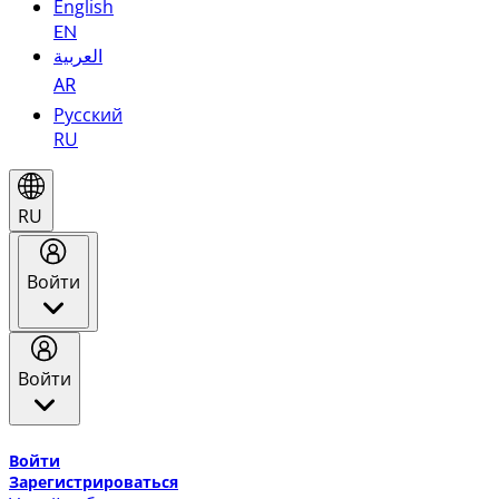
English
EN
العربية
AR
Русский
RU
RU
Войти
Войти
Добро пожаловать в Эмирейтс Skywards, программу лоя
Войти
Зарегистрироваться