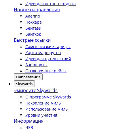
Идеи для летнего отдыха
Новые направления
Алеппо
Покхаре
Бенгази
Бангкок
Быстрые ссылки
Самые низкие тарифы
Карта маршрутов
Идеи для путешествий
Аэропорты
Стыковочные рейсы
Направления
Skywards
Эмирейтс Skywards
О программе Skywards
Накопление миль
Использование миль
Уровни участия
Информация
ЧЗВ