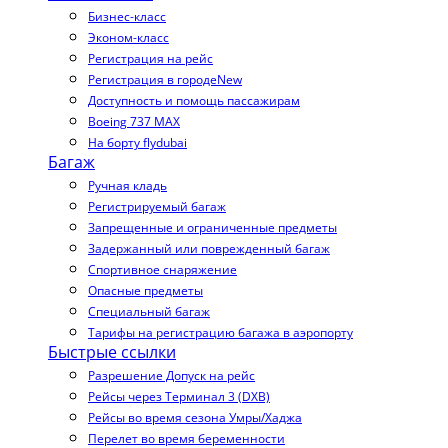
Бизнес-класс
Эконом-класс
Регистрация на рейс
Регистрация в городе
New
Доступность и помощь пассажирам
Boeing 737 MAX
На борту flydubai
Багаж
Ручная кладь
Регистрируемый багаж
Запрещенные и ограниченные предметы
Задержанный или поврежденный багаж
Спортивное снаряжение
Опасные предметы
Специальный багаж
Тарифы на регистрацию багажа в аэропорту
Быстрые ссылки
Разрешение Допуск на рейс
Рейсы через Терминал 3 (DXB)
Рейсы во время сезона Умры/Хаджа
Перелет во время беременности