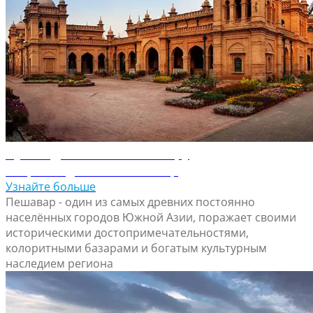
Путеводитель по Пешавару
Откройте для себя Пешавар
Узнайте больше
Пешавар - один из самых древних постоянно
населённых городов Южной Азии, поражает своими
историческими достопримечательностями,
колоритными базарами и богатым культурным
наследием региона