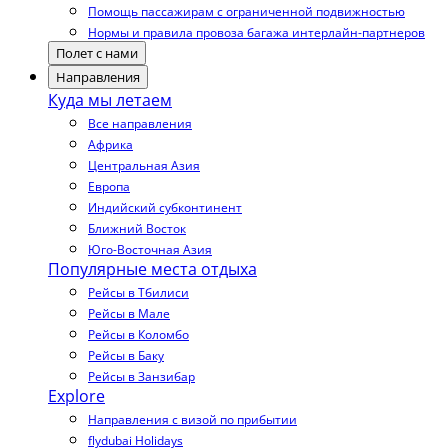
Помощь пассажирам с ограниченной подвижностью
Нормы и правила провоза багажа интерлайн-партнеров
Полет с нами
Направления
Куда мы летаем
Все направления
Африка
Центральная Азия
Европа
Индийский субконтинент
Ближний Восток
Юго-Восточная Азия
Популярные места отдыха
Рейсы в Тбилиси
Рейсы в Мале
Рейсы в Коломбо
Рейсы в Баку
Рейсы в Занзибар
Explore
Направления с визой по прибытии
flydubai Holidays