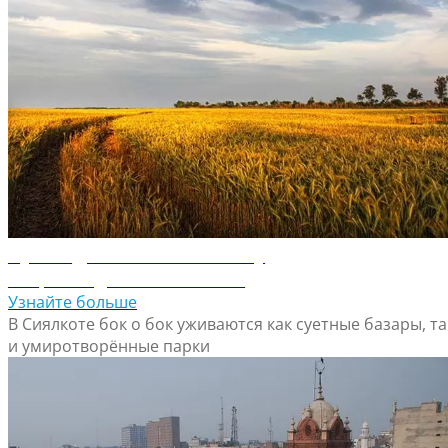
Путеводитель по Сиялкоту
Откройте для себя Сиялкот
Узнайте больше
В Сиялкоте бок о бок уживаются как суетные базары, та
и умиротворённые парки