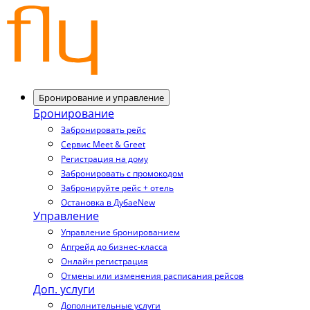
Бронирование и управление
Бронирование
Забронировать рейс
Сервис Meet & Greet
Регистрация на дому
Забронировать с промокодом
Забронируйте рейс + отель
Остановка в Дубае
New
Управление
Управление бронированием
Апгрейд до бизнес-класса
Онлайн регистрация
Отмены или изменения расписания рейсов
Доп. услуги
Дополнительные услуги