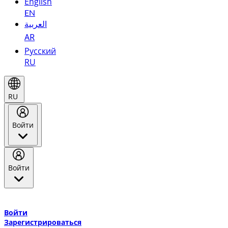
English
EN
العربية
AR
Русский
RU
RU
Войти
Войти
Добро пожаловать в Эмирейтс Skywards, программу лояльнос
авиакомпании Эмирейтс и теперь flydubai.
Войти
Зарегистрироваться