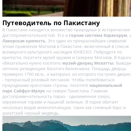
Путеводитель по Пакистану
В Пакистане находится множество природных и исторических
достопримечательностей. Это и
горная система Каракорум
, 
Лахорская крепость
. Это один из прекраснейших символов
эпохи правления Моголов в Пакистане, включенный в список
всемирного культурного наследия ЮНЕСКО. Побродите по
крепости, посетите музей оружия и галерею Моголов. В Карач
обязательно нужно посетить
музей-дворец Мохатты
, бывшу
летнюю резиденцию богатого бизнесмена. Площадь дворца
примерно 1700 кв.м., а материал, из которого построен дворе
- прекрасный розовый песчаник. Чтобы полюбоваться
природными красотами страны, посетите
национальный
парк Сайфул-Мулук
на севере Пакистана. Главная
достопримечательность парка - одноименное озеро,
окруженное горами и пышной зеленью. В парке обитает
несколько видов млекопитающих, таких как снежный барс и
азиатский черный медведь.