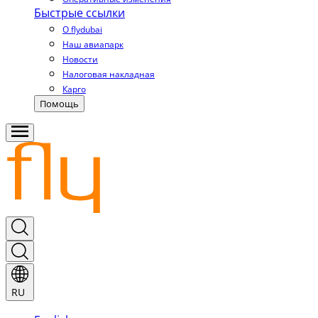
Быстрые ссылки
О flydubai
Наш авиапарк
Новости
Налоговая накладная
Карго
Помощь
RU