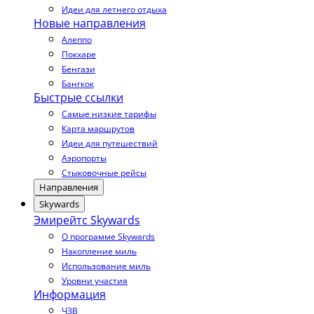
Идеи для летнего отдыха
Новые направления
Алеппо
Покхаре
Бенгази
Бангкок
Быстрые ссылки
Самые низкие тарифы
Карта маршрутов
Идеи для путешествий
Аэропорты
Стыковочные рейсы
Направления
Skywards
Эмирейтс Skywards
О программе Skywards
Накопление миль
Использование миль
Уровни участия
Информация
ЧЗВ