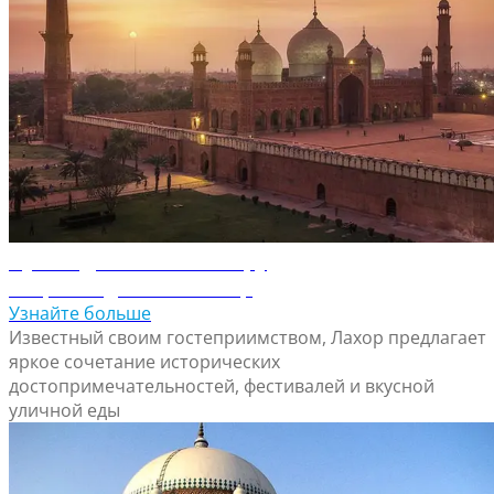
Путеводитель по Лахору
Откройте для себя Лахор
Узнайте больше
Известный своим гостеприимством, Лахор предлагает
яркое сочетание исторических
достопримечательностей, фестивалей и вкусной
уличной еды