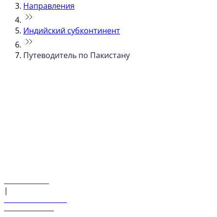
Направления
Индийский субконтинент
Путеводитель по Пакистану
© flydubai 2026. Все права защищены.
Наша политика
|
Условия и положения
+971 600 54 44 45