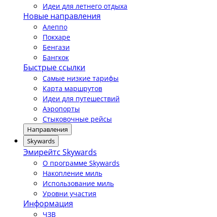
Идеи для летнего отдыха
Новые направления
Алеппо
Покхаре
Бенгази
Бангкок
Быстрые ссылки
Самые низкие тарифы
Карта маршрутов
Идеи для путешествий
Аэропорты
Стыковочные рейсы
Направления
Skywards
Эмирейтс Skywards
О программе Skywards
Накопление миль
Использование миль
Уровни участия
Информация
ЧЗВ