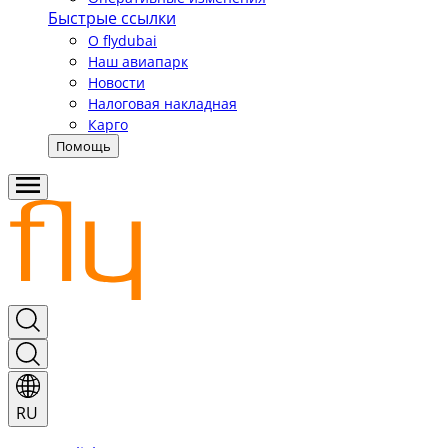
Быстрые ссылки
О flydubai
Наш авиапарк
Новости
Налоговая накладная
Карго
Помощь
RU