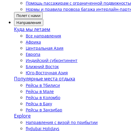
Помощь пассажирам с ограниченной подвижност
Нормы и правила провоза багажа интерлайн-парт
Полет с нами
Направления
Куда мы летаем
Все направления
Африка
Центральная Азия
Европа
Индийский субконтинент
Ближний Восток
Юго-Восточная Азия
Популярные места отдыха
Рейсы в Тбилиси
Рейсы в Мале
Рейсы в Коломбо
Рейсы в Баку
Рейсы в Занзибар
Explore
Направления с визой по прибытии
flydubai Holidays