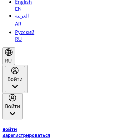
English
EN
العربية
AR
Русский
RU
RU
Войти
Войти
Добро пожаловать в Эмирейтс Skywards, программу лоя
Войти
Зарегистрироваться