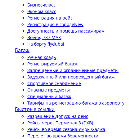
Бизнес-класс
Эконом-класс
Регистрация на рейс
Регистрация в городе
New
Доступность и помощь пассажирам
Boeing 737 MAX
На борту flydubai
Багаж
Ручная кладь
Регистрируемый багаж
Запрещенные и ограниченные предметы
Задержанный или поврежденный багаж
Спортивное снаряжение
Опасные предметы
Специальный багаж
Тарифы на регистрацию багажа в аэропорту
Быстрые ссылки
Разрешение Допуск на рейс
Рейсы через Терминал 3 (DXB)
Рейсы во время сезона Умры/Хаджа
Перелет во время беременности