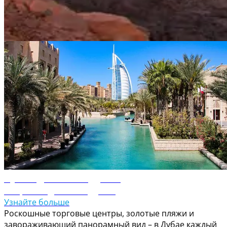
украшенный изысканным исламским геометрическим
орнаментом и витражами из цветного стекла.
Путеводитель по ОАЭ
Путеводитель по Дубаю
Откройте для себя Дубай
Узнайте больше
Роскошные торговые центры, золотые пляжи и
завораживающий панорамный вид – в Дубае каждый