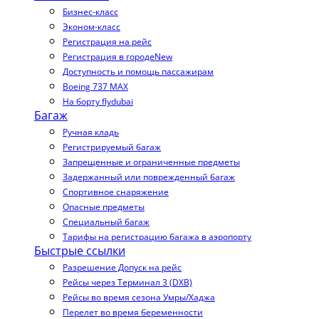
Бизнес-класс
Эконом-класс
Регистрация на рейс
Регистрация в городе
New
Доступность и помощь пассажирам
Boeing 737 MAX
На борту flydubai
Багаж
Ручная кладь
Регистрируемый багаж
Запрещенные и ограниченные предметы
Задержанный или поврежденный багаж
Спортивное снаряжение
Опасные предметы
Специальный багаж
Тарифы на регистрацию багажа в аэропорту
Быстрые ссылки
Разрешение Допуск на рейс
Рейсы через Терминал 3 (DXB)
Рейсы во время сезона Умры/Хаджа
Перелет во время беременности