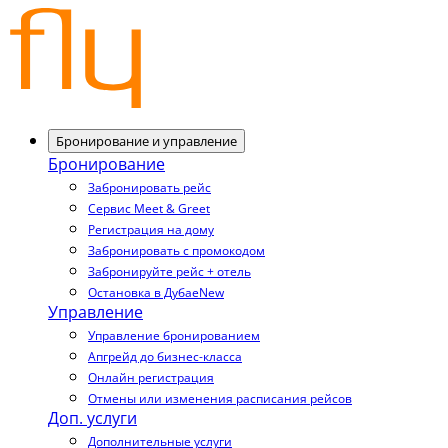
Бронирование и управление
Бронирование
Забронировать рейс
Сервис Meet & Greet
Регистрация на дому
Забронировать с промокодом
Забронируйте рейс + отель
Остановка в Дубае
New
Управление
Управление бронированием
Апгрейд до бизнес-класса
Онлайн регистрация
Отмены или изменения расписания рейсов
Доп. услуги
Дополнительные услуги