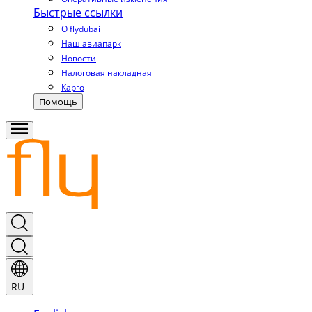
Быстрые ссылки
О flydubai
Наш авиапарк
Новости
Налоговая накладная
Карго
Помощь
RU