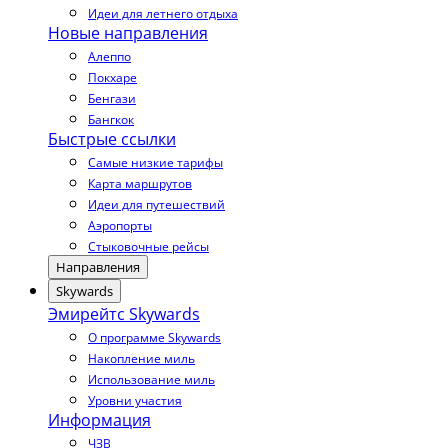
Идеи для летнего отдыха
Новые направления
Алеппо
Покхаре
Бенгази
Бангкок
Быстрые ссылки
Самые низкие тарифы
Карта маршрутов
Идеи для путешествий
Аэропорты
Стыковочные рейсы
Направления
Skywards
Эмирейтс Skywards
О программе Skywards
Накопление миль
Использование миль
Уровни участия
Информация
ЧЗВ