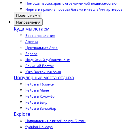
Помощь пассажирам с ограниченной подвижностью
Нормы и правила провоза багажа интерлайн-партнеров
Полет с нами
Направления
Куда мы летаем
Все направления
Африка
Центральная Азия
Европа
Индийский субконтинент
Ближний Восток
Юго-Восточная Азия
Популярные места отдыха
Рейсы в Тбилиси
Рейсы в Мале
Рейсы в Коломбо
Рейсы в Баку
Рейсы в Занзибар
Explore
Направления с визой по прибытии
flydubai Holidays