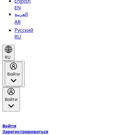
English
EN
العربية
AR
Русский
RU
RU
Войти
Войти
Добро пожаловать в Эмирейтс Skywards, программу лояльнос
авиакомпании Эмирейтс и теперь flydubai.
Войти
Зарегистрироваться