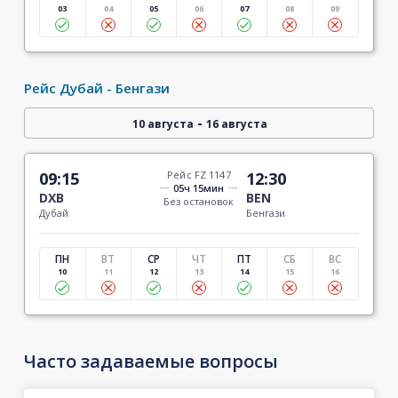
03
04
05
06
07
08
09
Рейс Дубай - Бенгази
-
10 августа
16 августа
09:15
Рейс FZ 1147
12:30
05ч 15мин
DXB
BEN
Без остановок
Дубай
Бенгази
ПН
ВТ
СР
ЧТ
ПТ
СБ
ВС
10
11
12
13
14
15
16
Часто задаваемые вопросы