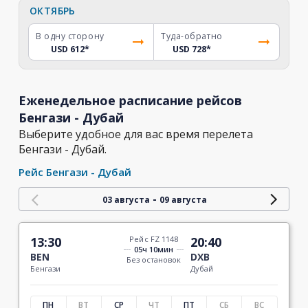
ОКТЯБРЬ
В одну сторону
Туда-обратно
USD 612
*
USD 728
*
Еженедельное расписание рейсов
Бенгази - Дубай
Выберите удобное для вас время перелета
Бенгази - Дубай.
Рейс Бенгази - Дубай
-
03 августа
09 августа
13:30
Рейс FZ 1148
20:40
05ч 10мин
BEN
DXB
Без остановок
Бенгази
Дубай
ПН
ВТ
СР
ЧТ
ПТ
СБ
ВС