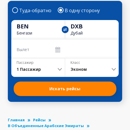
Туда-обратно
В одну сторону
BEN
DXB
Бенгази
Дубай
Вылет
Пассажир
Класс
1
Пассажир
Эконом
Искать рейсы
Главная
Рейсы
В Объединенные Арабские Эмираты