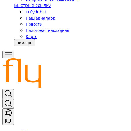
Быстрые ссылки
О flydubai
Наш авиапарк
Новости
Налоговая накладная
Карго
Помощь
RU