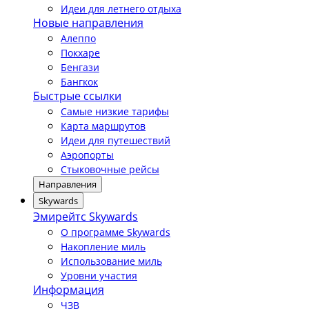
Идеи для летнего отдыха
Новые направления
Алеппо
Покхаре
Бенгази
Бангкок
Быстрые ссылки
Самые низкие тарифы
Карта маршрутов
Идеи для путешествий
Аэропорты
Стыковочные рейсы
Направления
Skywards
Эмирейтс Skywards
О программе Skywards
Накопление миль
Использование миль
Уровни участия
Информация
ЧЗВ