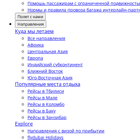
Помощь пассажирам с ограниченной подвижност
Нормы и правила провоза багажа интерлайн-парт
Полет с нами
Направления
Куда мы летаем
Все направления
Африка
Центральная Азия
Европа
Индийский субконтинент
Ближний Восток
Юго-Восточная Азия
Популярные места отдыха
Рейсы в Тбилиси
Рейсы в Мале
Рейсы в Коломбо
Рейсы в Баку
Рейсы в Занзибар
Explore
Направления с визой по прибытии
flydubai Holidays