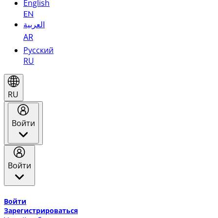
English
EN
العربية
AR
Русский
RU
RU
Войти
Войти
Добро пожаловать в Эмирейтс Skywards, программу лоя
Войти
Зарегистрироваться