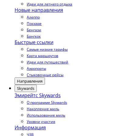
Идеи для летнего отдыха
Новые направления
Алеппо
Покхаре
Бенгази
Бангкок
Быстрые ссылки
Самые низкие тарифы
Карта маршрутов
Идеи для путешествий
Аэропорты
Стыковочные рейсы
Направления
Skywards
Эмирейтс Skywards
О программе Skywards
Накопление миль
Использование миль
Уровни участия
Информация
ЧЗВ