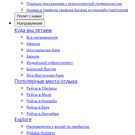
Помощь пассажирам с ограниченной подвижностью
Нормы и правила провоза багажа интерлайн-партнеров
Полет с нами
Направления
Куда мы летаем
Все направления
Африка
Центральная Азия
Европа
Индийский субконтинент
Ближний Восток
Юго-Восточная Азия
Популярные места отдыха
Рейсы в Тбилиси
Рейсы в Мале
Рейсы в Коломбо
Рейсы в Баку
Рейсы в Занзибар
Explore
Направления с визой по прибытии
flydubai Holidays