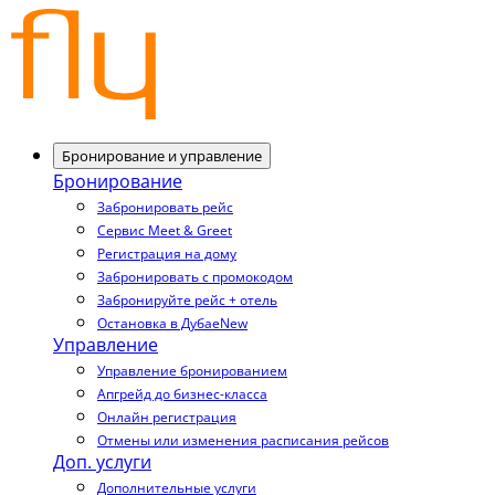
Бронирование и управление
Бронирование
Забронировать рейс
Сервис Meet & Greet
Регистрация на дому
Забронировать с промокодом
Забронируйте рейс + отель
Остановка в Дубае
New
Управление
Управление бронированием
Апгрейд до бизнес-класса
Онлайн регистрация
Отмены или изменения расписания рейсов
Доп. услуги
Дополнительные услуги