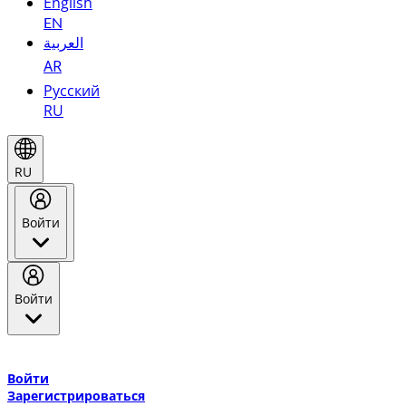
English
EN
العربية
AR
Русский
RU
RU
Войти
Войти
Добро пожаловать в Эмирейтс Skywards, программу лояльнос
авиакомпании Эмирейтс и теперь flydubai.
Войти
Зарегистрироваться