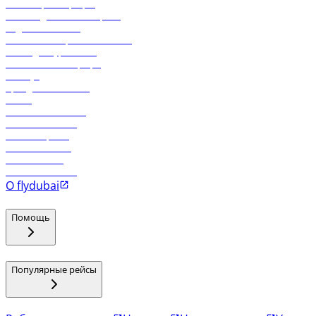
Онлайн-регистрация
Часто задаваемые вопросы
Отдел снабжения
Реклама на бортовой системе
Логин для турагентов
Самые низкие тарифы
Holidays
Аренда автомобиля
Отели
Работа в компании
Рейсы в Тбилиси
Рейсы в Эр-Рияд
Рейсы в Маскат
Рейсы в Мале
Рейсы в Коломбо
О flydubai
Помощь
Популярные рейсы