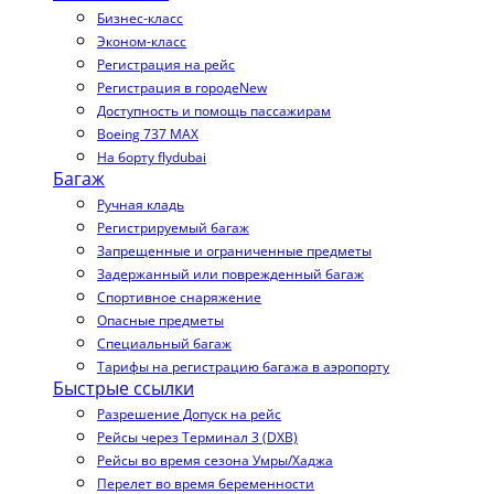
Бизнес-класс
Эконом-класс
Регистрация на рейс
Регистрация в городе
New
Доступность и помощь пассажирам
Boeing 737 MAX
На борту flydubai
Багаж
Ручная кладь
Регистрируемый багаж
Запрещенные и ограниченные предметы
Задержанный или поврежденный багаж
Спортивное снаряжение
Опасные предметы
Специальный багаж
Тарифы на регистрацию багажа в аэропорту
Быстрые ссылки
Разрешение Допуск на рейс
Рейсы через Терминал 3 (DXB)
Рейсы во время сезона Умры/Хаджа
Перелет во время беременности