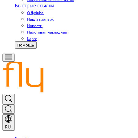
Быстрые ссылки
О flydubai
Наш авиапарк
Новости
Налоговая накладная
Карго
Помощь
RU