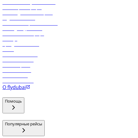
Экологическая устойчивость
Онлайн-регистрация
Часто задаваемые вопросы
Отдел снабжения
Реклама на бортовой системе
Логин для турагентов
Самые низкие тарифы
Holidays
Аренда автомобиля
Отели
Работа в компании
Рейсы в Тбилиси
Рейсы в Эр-Рияд
Рейсы в Маскат
Рейсы в Мале
Рейсы в Коломбо
О flydubai
Помощь
Популярные рейсы