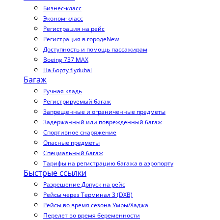
Бизнес-класс
Эконом-класс
Регистрация на рейс
Регистрация в городе
New
Доступность и помощь пассажирам
Boeing 737 MAX
На борту flydubai
Багаж
Ручная кладь
Регистрируемый багаж
Запрещенные и ограниченные предметы
Задержанный или поврежденный багаж
Спортивное снаряжение
Опасные предметы
Специальный багаж
Тарифы на регистрацию багажа в аэропорту
Быстрые ссылки
Разрешение Допуск на рейс
Рейсы через Терминал 3 (DXB)
Рейсы во время сезона Умры/Хаджа
Перелет во время беременности