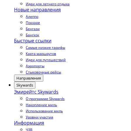
Идеи для летнего отдыха
Новые направления
Алеппо
Покхаре
Бенгази
Бангкок
Быстрые ссылки
Самые низкие тарифы
Карта маршрутов
Идеи для путешествий
Аэропорты
Стыковочные рейсы
Направления
Skywards
Эмирейтс Skywards
О программе Skywards
Накопление миль
Использование миль
Уровни участия
Информация
ЧЗВ