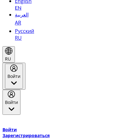
English
EN
العربية
AR
Русский
RU
RU
Войти
Войти
Добро пожаловать в Эмирейтс Skywards, программу лояльнос
авиакомпании Эмирейтс и теперь flydubai.
Войти
Зарегистрироваться