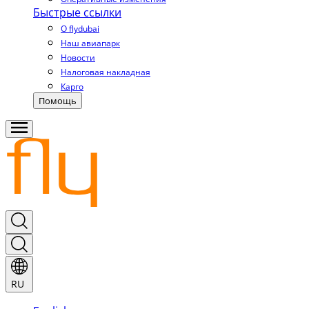
Быстрые ссылки
О flydubai
Наш авиапарк
Новости
Налоговая накладная
Карго
Помощь
RU