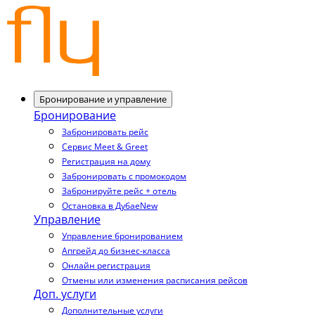
Бронирование и управление
Бронирование
Забронировать рейс
Сервис Meet & Greet
Регистрация на дому
Забронировать с промокодом
Забронируйте рейс + отель
Остановка в Дубае
New
Управление
Управление бронированием
Апгрейд до бизнес-класса
Онлайн регистрация
Отмены или изменения расписания рейсов
Доп. услуги
Дополнительные услуги