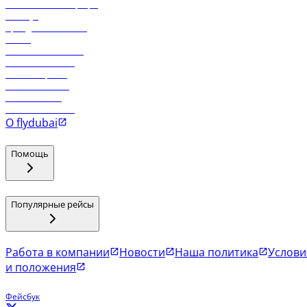
Самые низкие тарифы
Holidays
Аренда автомобиля
Отели
Работа в компании
Рейсы в Тбилиси
Рейсы в Эр-Рияд
Рейсы в Маскат
Рейсы в Мале
Рейсы в Коломбо
О flydubai
Помощь
Популярные рейсы
Работа в компании
Новости
Наша политика
Услови
и положения
Фейсбук