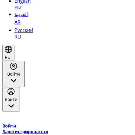
English
EN
العربية
AR
Русский
RU
RU
Войти
Войти
Добро пожаловать в Эмирейтс Skywards, программу лояльнос
авиакомпании Эмирейтс и теперь flydubai.
Войти
Зарегистрироваться