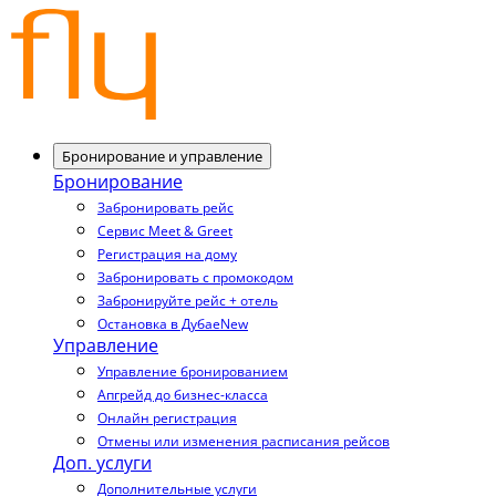
Бронирование и управление
Бронирование
Забронировать рейс
Сервис Meet & Greet
Регистрация на дому
Забронировать с промокодом
Забронируйте рейс + отель
Остановка в Дубае
New
Управление
Управление бронированием
Апгрейд до бизнес-класса
Онлайн регистрация
Отмены или изменения расписания рейсов
Доп. услуги
Дополнительные услуги