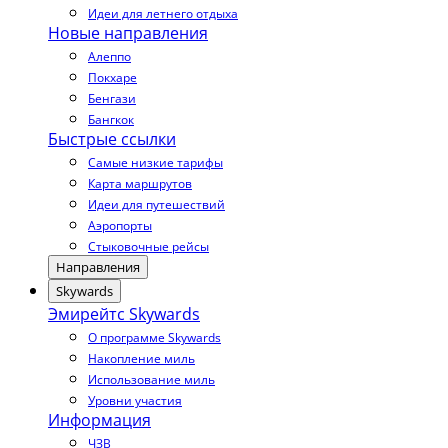
Идеи для летнего отдыха
Новые направления
Алеппо
Покхаре
Бенгази
Бангкок
Быстрые ссылки
Самые низкие тарифы
Карта маршрутов
Идеи для путешествий
Аэропорты
Стыковочные рейсы
Направления
Skywards
Эмирейтс Skywards
О программе Skywards
Накопление миль
Использование миль
Уровни участия
Информация
ЧЗВ