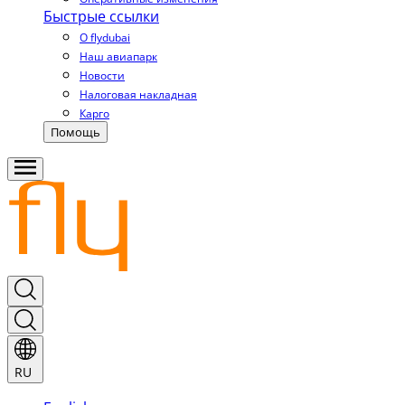
Быстрые ссылки
О flydubai
Наш авиапарк
Новости
Налоговая накладная
Карго
Помощь
RU