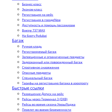
Бизнес-класс
Эконом-класс
Регистрация на рейс
Регистрация в городе
New
Доступность и помощь пассажирам
Boeing 737 MAX
На борту flydubai
Багаж
Ручная кладь
Регистрируемый багаж
Запрещенные и ограниченные предметы
Задержанный или поврежденный багаж
Спортивное снаряжение
Опасные предметы
Специальный багаж
Тарифы на регистрацию багажа в аэропорту
Быстрые ссылки
Разрешение Допуск на рейс
Рейсы через Терминал 3 (DXB)
Рейсы во время сезона Умры/Хаджа
Перелет во время беременности