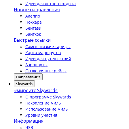
Идеи для летнего отдыха
Новые направления
Алеппо
Покхаре
Бенгази
Бангкок
Быстрые ссылки
Самые низкие тарифы
Карта маршрутов
Идеи для путешествий
Аэропорты
Стыковочные рейсы
Направления
Skywards
Эмирейтс Skywards
О программе Skywards
Накопление миль
Использование миль
Уровни участия
Информация
ЧЗВ