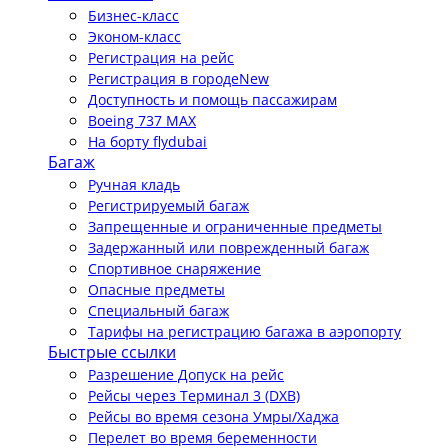
Бизнес-класс
Эконом-класс
Регистрация на рейс
Регистрация в городе
New
Доступность и помощь пассажирам
Boeing 737 MAX
На борту flydubai
Багаж
Ручная кладь
Регистрируемый багаж
Запрещенные и ограниченные предметы
Задержанный или поврежденный багаж
Спортивное снаряжение
Опасные предметы
Специальный багаж
Тарифы на регистрацию багажа в аэропорту
Быстрые ссылки
Разрешение Допуск на рейс
Рейсы через Терминал 3 (DXB)
Рейсы во время сезона Умры/Хаджа
Перелет во время беременности