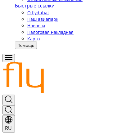
Быстрые ссылки
О flydubai
Наш авиапарк
Новости
Налоговая накладная
Карго
Помощь
RU