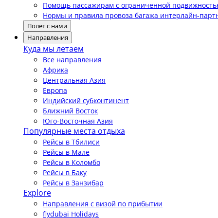
Помощь пассажирам с ограниченной подвижност
Нормы и правила провоза багажа интерлайн-парт
Полет с нами
Направления
Куда мы летаем
Все направления
Африка
Центральная Азия
Европа
Индийский субконтинент
Ближний Восток
Юго-Восточная Азия
Популярные места отдыха
Рейсы в Тбилиси
Рейсы в Мале
Рейсы в Коломбо
Рейсы в Баку
Рейсы в Занзибар
Explore
Направления с визой по прибытии
flydubai Holidays