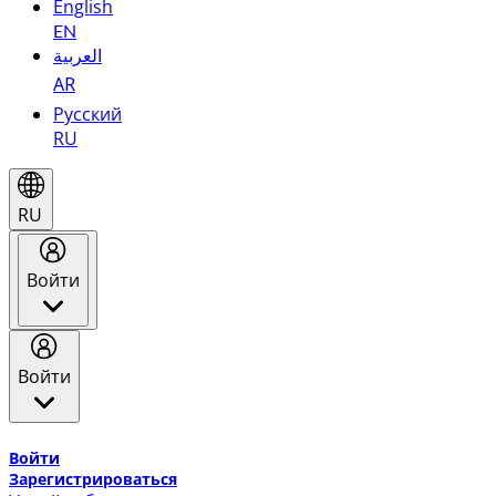
English
EN
العربية
AR
Русский
RU
RU
Войти
Войти
Добро пожаловать в Эмирейтс Skywards, программу лоя
Войти
Зарегистрироваться