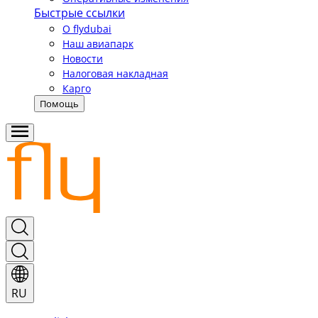
Быстрые ссылки
О flydubai
Наш авиапарк
Новости
Налоговая накладная
Карго
Помощь
RU