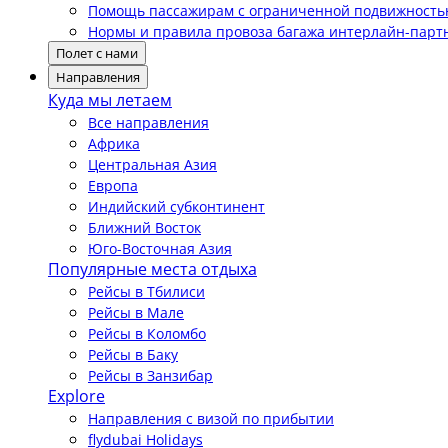
Помощь пассажирам с ограниченной подвижност
Нормы и правила провоза багажа интерлайн-парт
Полет с нами
Направления
Куда мы летаем
Все направления
Африка
Центральная Азия
Европа
Индийский субконтинент
Ближний Восток
Юго-Восточная Азия
Популярные места отдыха
Рейсы в Тбилиси
Рейсы в Мале
Рейсы в Коломбо
Рейсы в Баку
Рейсы в Занзибар
Explore
Направления с визой по прибытии
flydubai Holidays