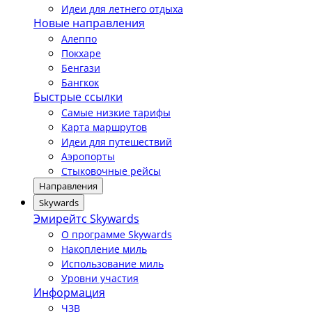
Идеи для летнего отдыха
Новые направления
Алеппо
Покхаре
Бенгази
Бангкок
Быстрые ссылки
Самые низкие тарифы
Карта маршрутов
Идеи для путешествий
Аэропорты
Стыковочные рейсы
Направления
Skywards
Эмирейтс Skywards
О программе Skywards
Накопление миль
Использование миль
Уровни участия
Информация
ЧЗВ