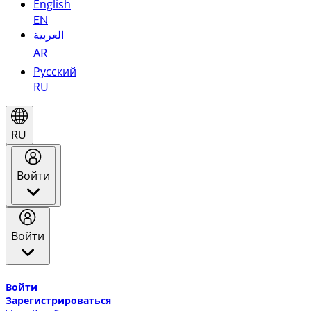
English
EN
العربية
AR
Русский
RU
RU
Войти
Войти
Добро пожаловать в Эмирейтс Skywards, программу лоя
Войти
Зарегистрироваться