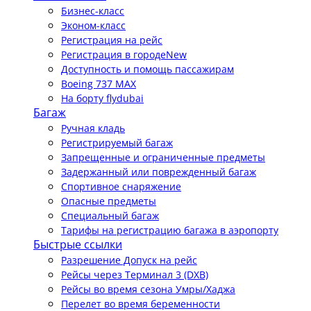
Бизнес-класс
Эконом-класс
Регистрация на рейс
Регистрация в городе
New
Доступность и помощь пассажирам
Boeing 737 MAX
На борту flydubai
Багаж
Ручная кладь
Регистрируемый багаж
Запрещенные и ограниченные предметы
Задержанный или поврежденный багаж
Спортивное снаряжение
Опасные предметы
Специальный багаж
Тарифы на регистрацию багажа в аэропорту
Быстрые ссылки
Разрешение Допуск на рейс
Рейсы через Терминал 3 (DXB)
Рейсы во время сезона Умры/Хаджа
Перелет во время беременности