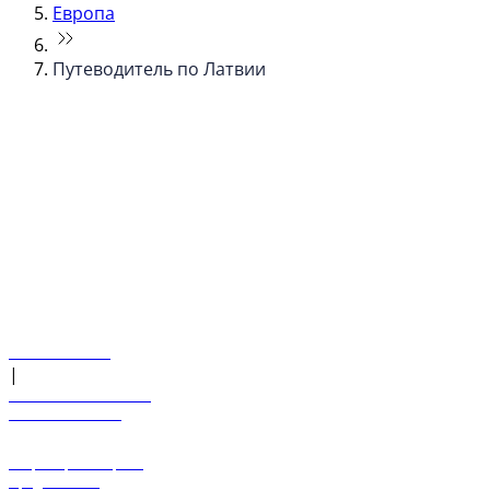
Европа
Путеводитель по Латвии
© flydubai 2026. Все права защищены.
Наша политика
|
Условия и положения
+971 600 54 44 45
Забронировать рейс
Предложения