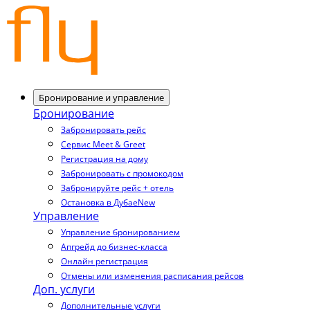
Бронирование и управление
Бронирование
Забронировать рейс
Сервис Meet & Greet
Регистрация на дому
Забронировать с промокодом
Забронируйте рейс + отель
Остановка в Дубае
New
Управление
Управление бронированием
Апгрейд до бизнес-класса
Онлайн регистрация
Отмены или изменения расписания рейсов
Доп. услуги
Дополнительные услуги