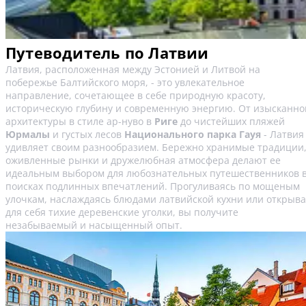
Путеводитель по Латвии
Латвия, расположенная между Эстонией и Литвой на
побережье Балтийского моря, - это увлекательное
направление, сочетающее в себе природную красоту,
историческую глубину и современную энергию. От изысканно
архитектуры в стиле ар-нуво в
Риге
до чистейших пляжей
Юрмалы
и густых лесов
Национального парка Гауя
- Латвия
удивляет своим разнообразием. Бережно хранимые традиции
оживленные рынки и дружелюбная атмосфера делают ее
идеальным выбором для любознательных путешественников 
поисках подлинных впечатлений. Прогуливаясь по мощеным
улочкам, наслаждаясь блюдами латвийской кухни или открыв
для себя тихие деревенские уголки, вы получите
незабываемый и насыщенный опыт.