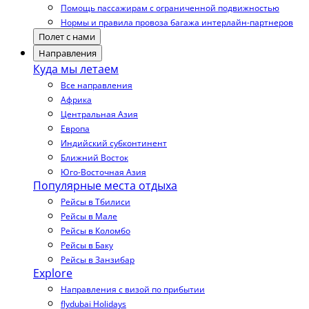
Помощь пассажирам с ограниченной подвижностью
Нормы и правила провоза багажа интерлайн-партнеров
Полет с нами
Направления
Куда мы летаем
Все направления
Африка
Центральная Азия
Европа
Индийский субконтинент
Ближний Восток
Юго-Восточная Азия
Популярные места отдыха
Рейсы в Тбилиси
Рейсы в Мале
Рейсы в Коломбо
Рейсы в Баку
Рейсы в Занзибар
Explore
Направления с визой по прибытии
flydubai Holidays