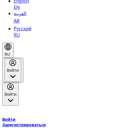
English
EN
العربية
AR
Русский
RU
RU
Войти
Войти
Добро пожаловать в Эмирейтс Skywards, программу лояльнос
авиакомпании Эмирейтс и теперь flydubai.
Войти
Зарегистрироваться