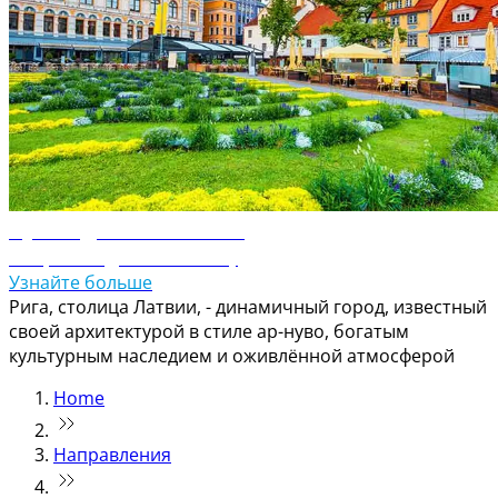
Путеводитель по Риге
Откройте для себя Ригу
Узнайте больше
Рига, столица Латвии, - динамичный город, известный
своей архитектурой в стиле ар-нуво, богатым
культурным наследием и оживлённой атмосферой
Home
Направления