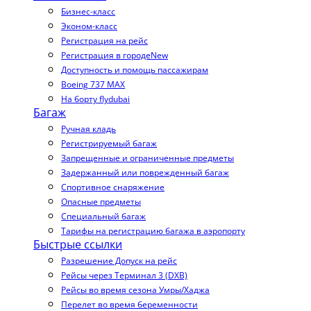
Бизнес-класс
Эконом-класс
Регистрация на рейс
Регистрация в городе
New
Доступность и помощь пассажирам
Boeing 737 MAX
На борту flydubai
Багаж
Ручная кладь
Регистрируемый багаж
Запрещенные и ограниченные предметы
Задержанный или поврежденный багаж
Спортивное снаряжение
Опасные предметы
Специальный багаж
Тарифы на регистрацию багажа в аэропорту
Быстрые ссылки
Разрешение Допуск на рейс
Рейсы через Терминал 3 (DXB)
Рейсы во время сезона Умры/Хаджа
Перелет во время беременности