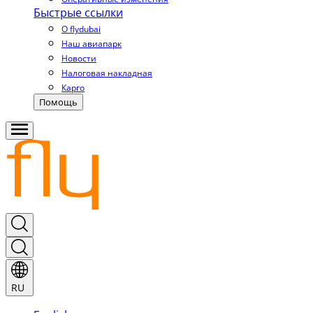
Быстрые ссылки
О flydubai
Наш авиапарк
Новости
Налоговая накладная
Карго
Помощь
RU