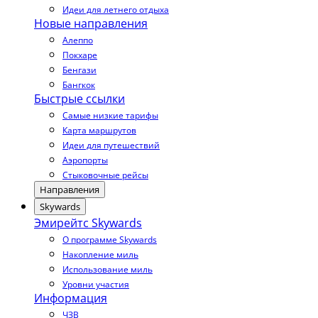
Идеи для летнего отдыха
Новые направления
Алеппо
Покхаре
Бенгази
Бангкок
Быстрые ссылки
Самые низкие тарифы
Карта маршрутов
Идеи для путешествий
Аэропорты
Стыковочные рейсы
Направления
Skywards
Эмирейтс Skywards
О программе Skywards
Накопление миль
Использование миль
Уровни участия
Информация
ЧЗВ