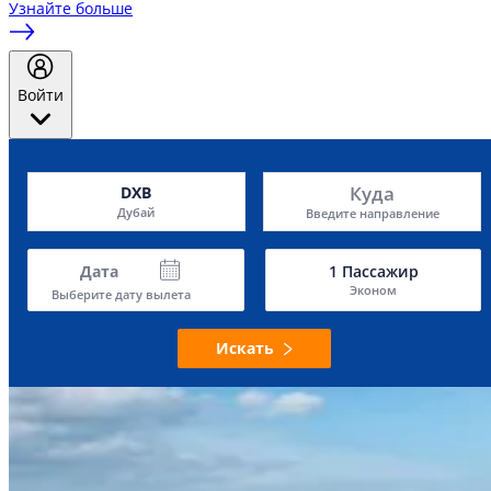
Узнайте больше
Войти
Куда
DXB
Дубай
Введите направление
Дата
1
Пассажир
Эконом
Выберите дату вылета
Искать