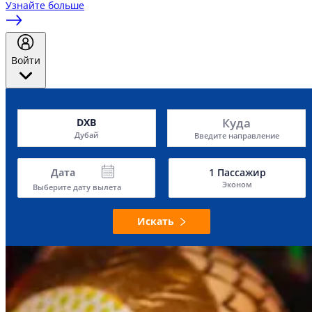
Узнайте больше
Войти
Куда
DXB
Дубай
Введите направление
Дата
1
Пассажир
Эконом
Выберите дату вылета
Искать