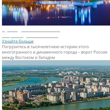
Путеводитель по Казани
Откройте для себя Казань
Узнайте больше
Погрузитесь в тысячелетнюю историю этого
многогранного и динамичного города – ворот России
между Востоком и Западом