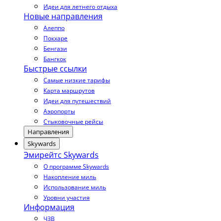
Идеи для летнего отдыха
Новые направления
Алеппо
Покхаре
Бенгази
Бангкок
Быстрые ссылки
Самые низкие тарифы
Карта маршрутов
Идеи для путешествий
Аэропорты
Стыковочные рейсы
Направления
Skywards
Эмирейтс Skywards
О программе Skywards
Накопление миль
Использование миль
Уровни участия
Информация
ЧЗВ