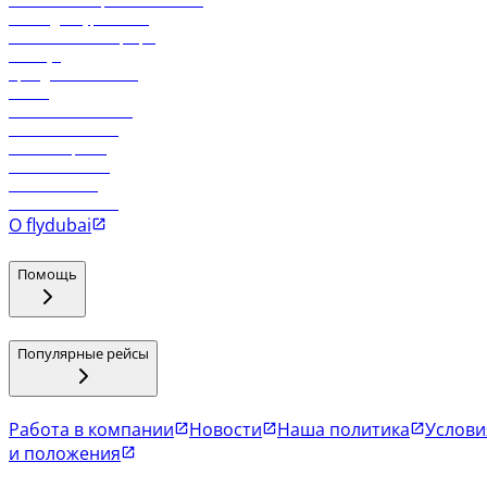
Реклама на бортовой системе
Логин для турагентов
Самые низкие тарифы
Holidays
Аренда автомобиля
Отели
Работа в компании
Рейсы в Тбилиси
Рейсы в Эр-Рияд
Рейсы в Маскат
Рейсы в Мале
Рейсы в Коломбо
О flydubai
Помощь
Популярные рейсы
Работа в компании
Новости
Наша политика
Услови
и положения