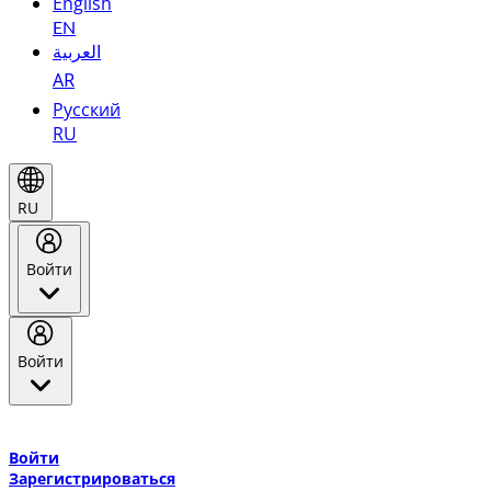
English
EN
العربية
AR
Русский
RU
RU
Войти
Войти
Добро пожаловать в Эмирейтс Skywards, программу лояльнос
авиакомпании Эмирейтс и теперь flydubai.
Войти
Зарегистрироваться