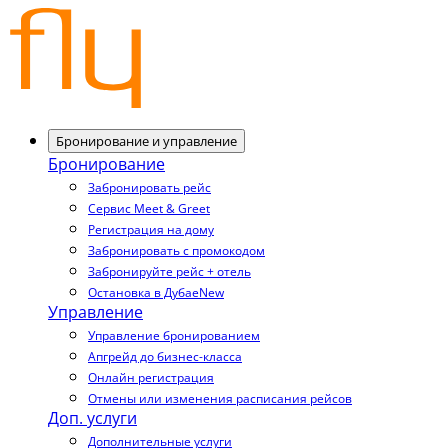
Бронирование и управление
Бронирование
Забронировать рейс
Сервис Meet & Greet
Регистрация на дому
Забронировать с промокодом
Забронируйте рейс + отель
Остановка в Дубае
New
Управление
Управление бронированием
Апгрейд до бизнес-класса
Онлайн регистрация
Отмены или изменения расписания рейсов
Доп. услуги
Дополнительные услуги