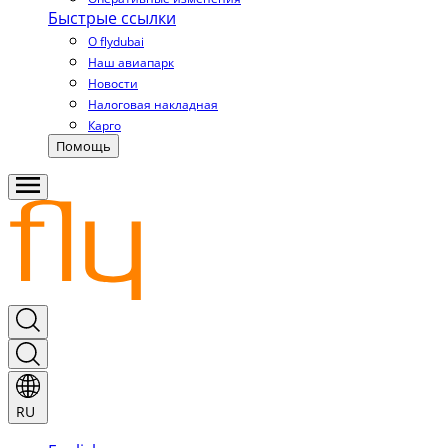
Быстрые ссылки
О flydubai
Наш авиапарк
Новости
Налоговая накладная
Карго
Помощь
RU