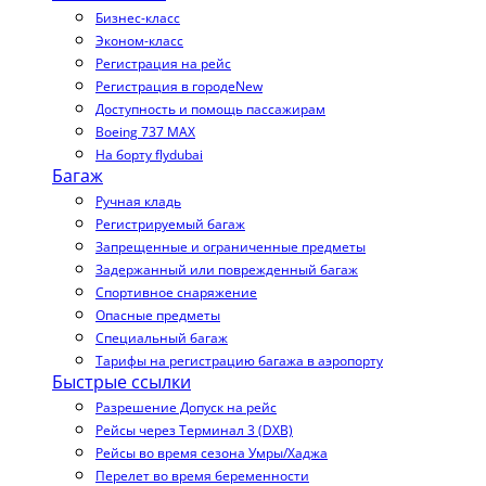
Бизнес-класс
Эконом-класс
Регистрация на рейс
Регистрация в городе
New
Доступность и помощь пассажирам
Boeing 737 MAX
На борту flydubai
Багаж
Ручная кладь
Регистрируемый багаж
Запрещенные и ограниченные предметы
Задержанный или поврежденный багаж
Спортивное снаряжение
Опасные предметы
Специальный багаж
Тарифы на регистрацию багажа в аэропорту
Быстрые ссылки
Разрешение Допуск на рейс
Рейсы через Терминал 3 (DXB)
Рейсы во время сезона Умры/Хаджа
Перелет во время беременности