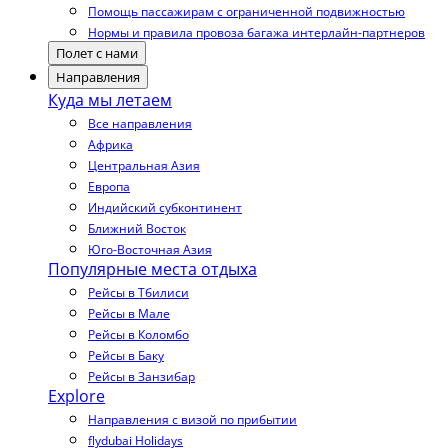
Помощь пассажирам с ограниченной подвижностью
Нормы и правила провоза багажа интерлайн-партнеров
Полет с нами
Направления
Куда мы летаем
Все направления
Африка
Центральная Азия
Европа
Индийский субконтинент
Ближний Восток
Юго-Восточная Азия
Популярные места отдыха
Рейсы в Тбилиси
Рейсы в Мале
Рейсы в Коломбо
Рейсы в Баку
Рейсы в Занзибар
Explore
Направления с визой по прибытии
flydubai Holidays