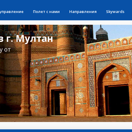
 управление
Полет с нами
Направления
Skywards
 г. Мултан
у от