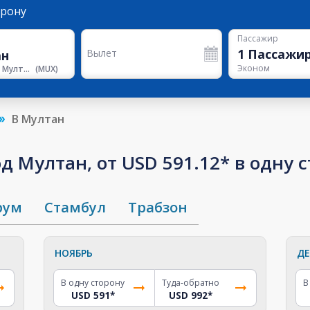
орону
Пассажир
1
Пассажи
Вылет
Эконом
Аэропорт Мултана
(
MUX
)
В Мултан
д Мултан, от USD 591.12* в одну 
рум
Стамбул
Трабзон
НОЯБРЬ
ДЕ
В одну сторону
Туда-обратно
В
USD 591
*
USD 992
*