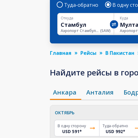
Туда-обратно
В одну ст
Откуда
Куда
Аэропорт Стамбул им. Сабихи Гёкчен
(
SAW
)
Главная
Рейсы
В Пакистан
Найдите рейсы в горо
Анкара
Анталия
Бод
ОКТЯБРЬ
В одну сторону
Туда-обратно
USD 591
*
USD 992
*