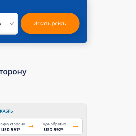
р
Искать рейсы
сторону
КАБРЬ
 одну сторону
Туда-обратно
USD 591
*
USD 992
*